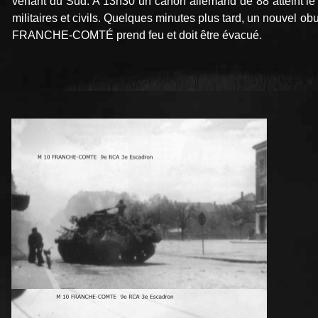
venant du Sud. A 13h30 un canon allemand de 88 atteint le T.D.
militaires et civils. Quelques minutes plus tard, un nouvel obu
FRANCHE-COMTÉ prend feu et doit être évacué.