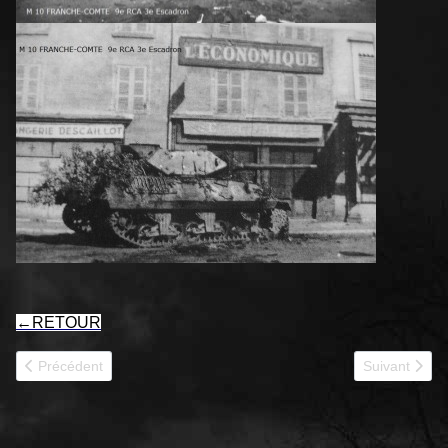
←
RETOUR
Article précédent : FOUDRE RBFM
Article sui
Précédent
Suivant