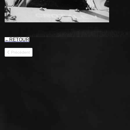
←
RETOUR
Article précédent : CROTALE IV 8RCA
Précédent