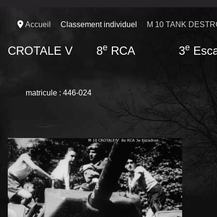
Accueil
Classement individuel
M 10 TANK DEST
e
e
CROTALE V 8
RCA 3
Esca
matricule : 446-024