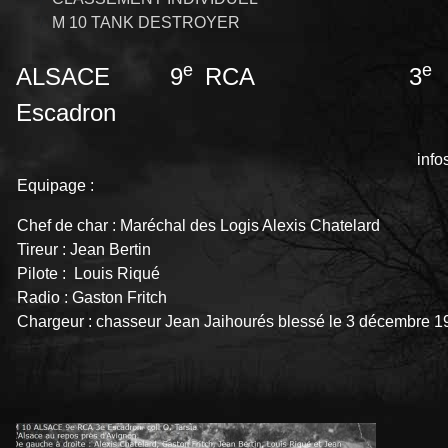
M 10 TANK DESTROYER
e
e
ALSACE 9
RCA 3
Escadron
info
Equipage :
Chef de char : Maréchal des Logis Alexis Chatelard
Tireur : Jean Bertin
Pilote : Louis Riqué
Radio : Gaston Fritch
Chargeur : chasseur Jean Jaihourés blessé le 3 décembre 1