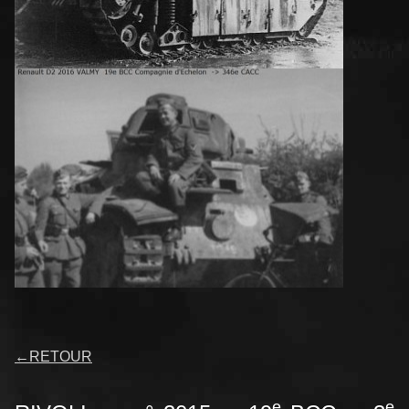
←
RETOUR
e
e