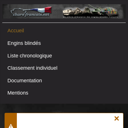
Accueil
Engins blindés
Liste chronologique
Classement individuel
Documentation
Mentions
×
Joomla\CMS\Filesystem\Folder::files : Le
chemin n'est pas un dossier. Chemin :