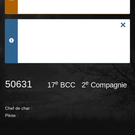
Alerte
[ROOT]/images/galery-r35/50822
×
There was a problem rendering your image
gallery. Please make sure that the folder you
are using in the Simple Image Gallery plugin
info
tags exists and contains valid image files.
The plugin could not locate the folder:
50631
e
e
17
BCC 2
Compagni
Chef de char :
Pilote :