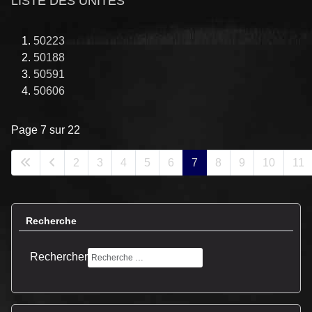
LISTE DES UNITES
50223
50188
50591
50606
Page 7 sur 22
2
3
4
5
6
7
8
9
10
11
Recherche
Rechercher