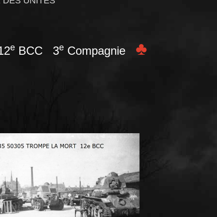
 DES UNITES
♣
e
e
12
BCC 3
Compagnie