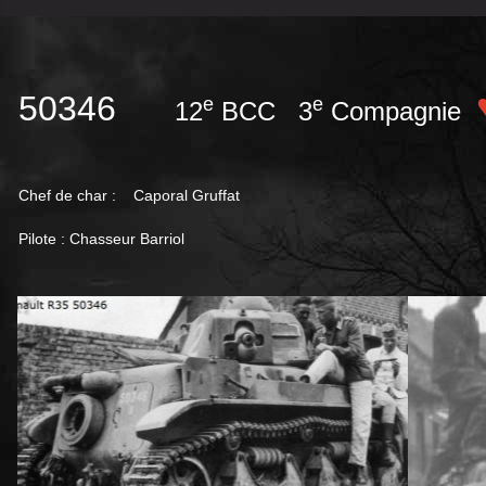
50346
e
e
12
BCC 3
Compagnie
Chef de char : Caporal Gruffat
Pilote : Chasseur Barriol