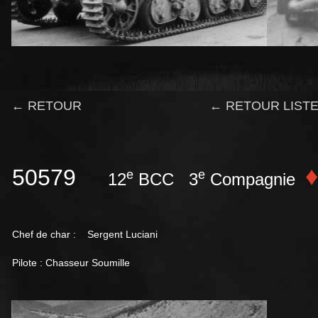
← RETOUR
← RETOUR LISTE
♦
50579
e
e
12
BCC 3
Compagnie
Chef de char : Sergent Luciani
Pilote : Chasseur Soumille