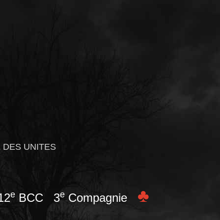
 DES UNITES
♣
e
e
12
BCC 3
Compagnie