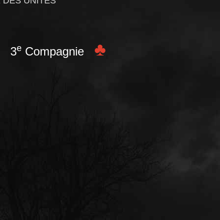
 DES UNITES
♣
e
 3
Compagnie