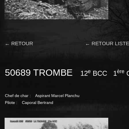
← RETOUR
← RETOUR LISTE
50689 TROMBE
e
ère
12
BCC 1
C
Chef de char : Aspirant Marcel Planchu
Pilote : Caporal Bertrand