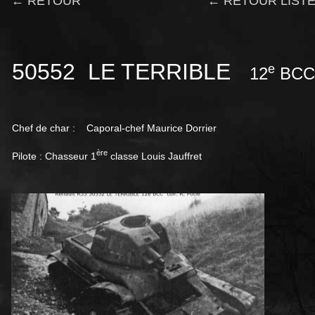
← RETOUR
← RETOUR LISTE
50552 LE TERRIBLE
e
12
BCC
Chef de char : Caporal-chef Maurice Dorrier
ère
Pilote : Chasseur 1
classe Louis Jauffret