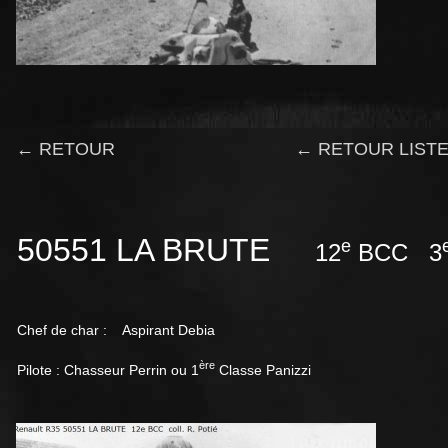
← RETOUR
← RETOUR LISTE
50551 LA BRUTE
e
12
BCC 3
Chef de char : Aspirant Debia
ère
Pilote : Chasseur Perrin ou 1
Classe Panizzi