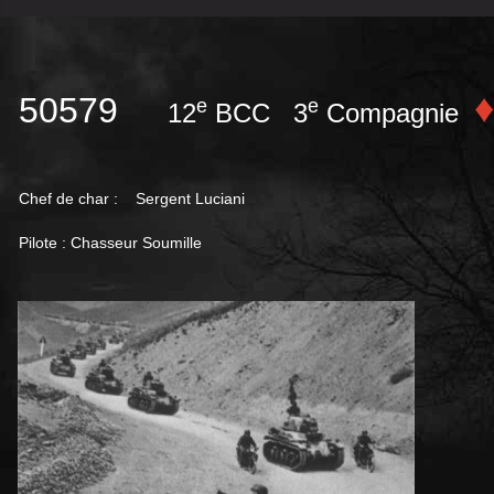
♦
50579
e
e
12
BCC 3
Compagnie
Chef de char : Sergent Luciani
Pilote : Chasseur Soumille