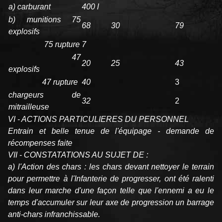
a) carburant
400 l
b) munitions 75
68
30
79
explosifs
75 rupture
7
47
20
25
43
explosifs
47 rupture
40
3
chargeurs de
32
2
mitrailleuse
VI - ACTIONS PARTICULIERES DU PERSONNEL
Entrain et belle tenue de l'équipage - demande de
récompenses faite
VII - CONSTATATIONS AU SUJET DE :
a) l'Action des chars : les chars devant nettoyer le terrain
pour permettre à l'Infanterie de progresser, ont été ralenti
dans leur marche d'une façon telle que l'ennemi a eu le
temps d'accumuler sur leur axe de progression un barrage
anti-chars infranchissable.