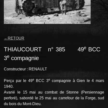
←
RETOUR
e
THIAUCOURT n° 385 49
BCC
e
3
compagnie
Constructeur : RENAULT
e
e
Perçu par le 49
BCC 3
compagnie à Gien le 4 mars
1940.
Avarié le 15 mai au combat de Stonne (Persiennage
perforé), sabordé le 25 mai au carrefour de la Forge, sud
du bois du Mont-Dieu.