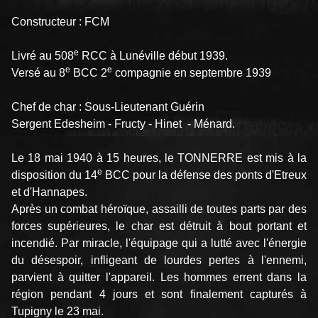
Constructeur : FCM
e
Livré au 508
RCC à Lunéville début 1939.
e
e
Versé au 8
BCC 2
compagnie en septembre 1939
Chef de char : Sous-Lieutenant Guérin
Sergent Edesheim - Fructy - Hinet - Ménard.
Le 18 mai 1940 à 15 heures, le TONNERRE est mis à la
e
disposition du 14
BCC pour la défense des ponts d'Etreux
et d'Hannapes.
Après un combat héroïque, assailli de toutes parts par des
forces supérieures, le char est détruit à bout portant et
incendié. Par miracle, l'équipage qui a lutté avec l'énergie
du désespoir, infligeant de lourdes pertes à l'ennemi,
parvient à quitter l'appareil. Les hommes errent dans la
région pendant 4 jours et sont finalement capturés à
Tupigny le 23 mai.