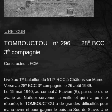
←
RETOUR
e
TOMBOUCTOU n° 296 28
BCC
e
3
compagnie
Constructeur : FCM
er
e
Livré au 1
bataillon du 512
RCC à Châlons sur Marne.
e
e
Versé au 28
BCC 3
compagnie le 26 août 1939.
Le 15 mai 1940, au combat à Flavion (B), par suite d'une
avarie au Naëder survenue la veille et qui n'a pu être
réparée, le TOMBOUCTOU a de grandes difficultés pour
manœuvrer et pour gagner le bois au Sud de Stave. Une