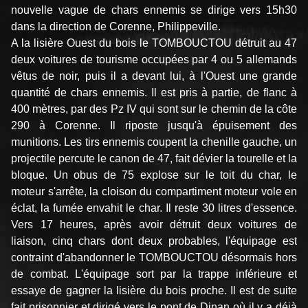
nouvelle vague de chars ennemis se dirige vers 15h30
dans la direction de Corenne, Philippeville.
A la lisière Ouest du bois le TOMBOUCTOU détruit au 47
deux voitures de tourisme occupées par 4 ou 5 allemands
vêtus de noir, puis il a devant lui, à l'Ouest une grande
quantité de chars ennemis. Il est pris à partie, de flanc à
400 mètres, par des Pz IV qui sont sur le chemin de la côte
290 à Corenne. Il riposte jusqu'à épuisement des
munitions. Les tirs ennemis coupent la chenille gauche, un
projectile percute le canon de 47, fait dévier la tourelle et la
bloque. Un obus de 75 explose sur le toit du char, le
moteur s'arrête, la cloison du compartiment moteur vole en
éclat, la fumée envahit le char. Il reste 30 litres d'essence.
Vers 17 heures, après avoir détruit deux voitures de
liaison, cinq chars dont deux probables, l'équipage est
contraint d'abandonner le TOMBOUCTOU désormais hors
de combat. L'équipage sort par la trappe inférieure et
essaye de gagner la lisière du bois proche. Il est de suite
fait prisonnier et dirigé vers le pont de Dinan où il y a déjà