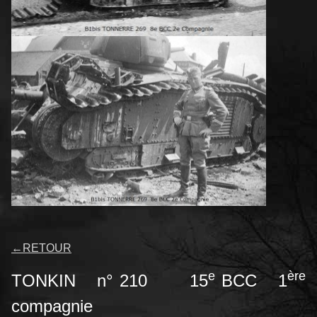
←
RETOUR
e
ère
TONKIN n° 210 15
BCC 1
compagnie