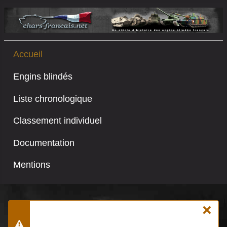
Accueil
Engins blindés
Liste chronologique
Classement individuel
Documentation
Mentions
×
Joomla\CMS\Filesystem\Folder::files : Le
chemin n'est pas un dossier. Chemin :