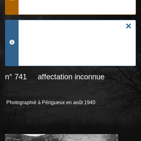
Alerte
[ROOT]/images/galery-b/513
×
There was a problem rendering your image
gallery. Please make sure that the folder you
are using in the Simple Image Gallery plugin
info
tags exists and contains valid image files.
The plugin could not locate the folder:
n° 741 affectation inconnue
Photographié à Périgueux en août 1940