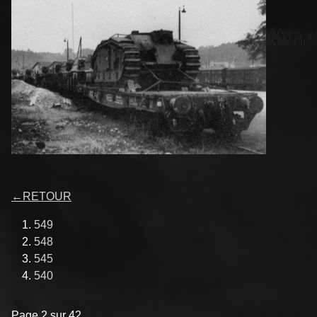
←
RETOUR
549
548
545
540
Page 2 sur 42