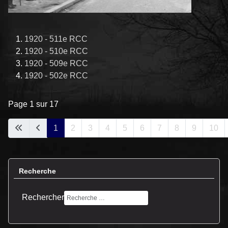
1920 - 511e RCC
1920 - 510e RCC
1920 - 509e RCC
1920 - 502e RCC
Page 1 sur 17
1
2
3
4
5
6
7
8
9
10
Recherche
Rechercher