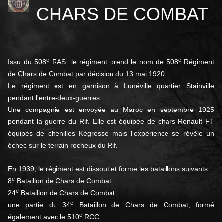
CHARS DE COMBAT
e
e
Issu du 508
RAS le régiment prend le nom de 508
Régiment
de Chars de Combat par décision du
13 mai 1920
.
Le régiment est en garnison à Lunéville quartier Stainville
pendant l'entre-deux-guerres.
Une compagnie est envoyée au Maroc en septembre 1925
pendant la guerre du Rif. Elle est équipée de chars Renault FT
équipés de chenilles Kégresse mais l'expérience se révèle un
échec sur le terrain rocheux du Rif
.
En 1939, le régiment est dissout et forme les bataillons suivants :
e
8
B
ataillon de Chars de Combat
e
24
Bataillon de Chars de Combat
e
une partie du 34
B
ataillon de Chars de Combat, formé
e
également avec le 510
RCC