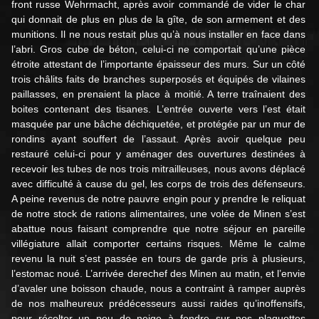
front russe Wehrmacht, après avoir commandé de vider le char
qui donnait de plus en plus de la gîte, de son armement et des
munitions. Il ne nous restait plus qu’à nous installer en face dans
l’abri. Gros cube de béton, celui-ci ne comportait qu’une pièce
étroite attestant de l’importante épaisseur des murs. Sur un côté
trois châlits faits de branches superposés et équipés de vilaines
paillasses, en prenaient la place à moitié. A terre traînaient des
boites contenant des tisanes. L’entrée ouverte vers l’est était
masquée par une bâche déchiquetée, et protégée par un mur de
rondins ayant souffert de l’assaut. Après avoir quelque peu
restauré celui-ci pour y aménager des ouvertures destinées à
recevoir les tubes de nos trois mitrailleuses, nous avons déplacé
avec difficulté à cause du gel, les corps de trois des défenseurs.
A peine revenus de notre pauvre engin pour y prendre le reliquat
de notre stock de rations alimentaires, une volée de Minen s’est
abattue nous faisant comprendre que notre séjour en pareille
villégiature allait comporter certains risques. Même le calme
revenu la nuit s’est passée en tours de garde pris à plusieurs,
l’estomac noué. L’arrivée derechef des Minen au matin, et l’envie
d’avaler une boisson chaude, nous a contraint à ramper auprès
de nos malheureux prédécesseurs aussi raides qu’inoffensifs,
pour récolter un peu de neige à fondre sur nos plaquettes