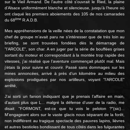
sur le Vieil Armand. De l’autre côté s’ouvrait le Ried, la plaine
d’Alsace uniformément blanche et silencieuse, jusqu’à l’heure où
ont claqué les premiers aboiements des 105 de nos camarades
ème
du 68
R.A.D.B.
Mes appréhensions de la veille nées de la constatation que mon
chef de groupe m’avait paru ne s’intéresser que de très loin au
briefing, se sont trouvées fondées dès le démarrage de
"l’ARCOLE", son char. A en juger par la série de bouffées grises
sortant du moteur et correspondant à la montée trop rapide des
vitesses, j’ai réalisé que l’aventure commençait plutôt mal. Mais
j’étais là pour suivre et couvrir. Passé sans dommages sur les
mines annoncées, arrivé à près d’un kilomètre au milieu des
explosions prodiguées par nos artilleurs, voyant "l’ARCOLE"
arrêté,
J’ai sorti un fanion indiquant que je prenais l’affaire en main,
d’autant plus que L... malgré la défense d’user de la radio, me
disait: "FORMONT, est-ce que tu vois le peloton ?"(sic)...
M’engageant alors sur le vaste glacis nous séparant de la forêt,
non indifférent au tragique spectacle des pauvres lapins, lièvres
et autres bestioles bondissant de tous côtés dans les fulgurantes