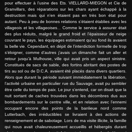
pour effectuer à l’usine des Ets. VIELLARD-MIEGON et Cie de
Granvillars, des réparations sur les chars ayant échappé à la
destruction mais qui n’en étaient pas en très bon état pour
autant. Peu à peu de bonnes relations s’étaient établies avec les
villageois et les villageoises... Comme le service à assurer était
des plus réduits, malgré le grand froid et l’épaisseur de neige
couvrant le pays, les équipages estimaient qu’au fond ils avaient
la belle vie. Cependant, en dépit de l’interdiction formelle de trop
s’éloigner, comme d’autres j’avais un dimanche fait un aller et
retour jusqu’à Mulhouse, ville qui avait pris un aspect sinistre.
Constitués de sacs de sable, des fortins abritant des postes de
tirs au sol ou de D.C.A. avaient été placés dans divers quartiers.
Alors que durant la période suivant immédiatement la libération,
l’activité urbaine en particulier rue du Sauvage, avait pu sembler
être celle du temps de paix. Le jour s’entend, car on disait que la
nuit sortant de caches trouvées dans les décombres dus aux
bombardements sur le centre ville, et en relation avec l’ennemi
occupant encore des points de la banlieue nord comme
Lutterbach, des irréductibles se livraient à des actions de
renseignement et de sabotage. Lors de ma visite illicite, la famille
qui nous avait chaleureusement accueillis et hébergés durant