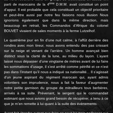
ème
parti de marocains de la 4
D.M.M. avait constitué un point
d’appui. Il est probable que cela constituait un objectif prioritaire
et peut-être aussi par notre feu faisions nous illusion Nous
ignorions également que dans la même direction, mais
beaucoup en retrait, les Commandos d’Afrique du colonel
BOUVET vivaient de sales moments à la ferme Lutzelhof.
Le quatrième jour en fin d’une nuit calme, à l’affût derrière des
rondins avec mon tireur, nous avons entendu des pas crissant
sur la neige et venant de l’arrière. Un homme avançait bien
distinct sous la clarté de la lune, au milieu du layon. L’ayant
laissé nous dépasser d’une vingtaine de mètres avant de lui faire
les sommations d’usage, il s’est arrêté comme pétrifié et ce n’est
pas dans l’instant qu’il nous a indiqué sa nationalité... Il s’agissait
d’un jeune aspirant du régiment marocain qui, ayant admis
volontiers son imprudence, nous a fait la faveur d’augmenter
notre petite garnison du groupe de mitrailleurs tous berbères,
arrivés à sa suite. Prévenant, le sergent qui le commandait
estimant que nous avions grand besoin de récupérer, a tenu à ce
que je m’en remette à lui quant à la suite des évènements.