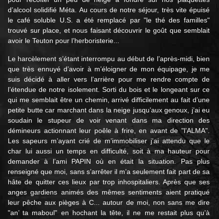
d’alcool solidifié Méta. Au cours de notre séjour, très vite épuisé
le café soluble U.S. a été remplacé par "le thé des familles"
trouvé sur place, et nous faisant découvrir le goût que semblait
avoir le Teuton pour l’herboristerie...
Le harcèlement s’étant interrompu au début de l’après-midi, bien
que très ennuyé d’avoir à m’éloigner de mon équipage, je me
suis décidé à aller vers l’arrière pour me rendre compte de
l’étendue de notre isolement. Sorti du bois et le longeant sur ce
qui me semblait être un chemin, arrivé difficilement au fait d’une
petite butte car marchant dans la neige jusqu’aux genoux, j’ai eu
soudain le stupeur de voir venant dans ma direction des
démineurs actionnant leur poêle à frire, en avant de "l’ALMA".
Les sapeurs m’ayant crié de m’immobiliser j’ai attendu que le
char lui aussi un temps en difficulté, soit à ma hauteur pour
demander à l’ami PAPIN où en était la situation. Pas plus
renseigné que moi, sans s’arrêter il m’a seulement fait part de sa
hâte de quitter ces lieux par trop inhospitaliers. Après que ses
anges gardiens animés des mêmes sentiments aient pratiqué
leur pêche aux pièges à C... autour de moi, non sans me dire
"an’ ta maboul" en hochant la tête, il ne me restait plus qu’à