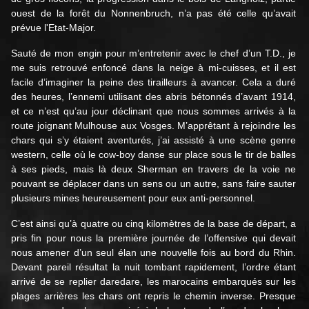
ouest de la forêt du Nonnenbruch, n’a pas été celle qu’avait
prévue l'Etat-Major.
Sauté de mon engin pour m’entretenir avec le chef d’un T.D., je
me suis retrouvé enfoncé dans la neige à mi-cuisses, et il est
facile d’imaginer la peine des tirailleurs à avancer. Cela a duré
des heures, l’ennemi utilisant des abris bétonnés d’avant 1914,
et ce n’est qu’au jour déclinant que nous sommes arrivés à la
route joignant Mulhouse aux Vosges. M’apprêtant à rejoindre les
chars qui s’y étaient aventurés, j’ai assisté à une scène genre
western, celle où le cow-boy danse sur place sous le tir de balles
à ses pieds, mais là deux Sherman en travers de la voie ne
pouvant se déplacer dans un sens ou un autre, sans faire sauter
plusieurs mines heureusement pour eux anti-personnel.
C’est ainsi qu’à quatre ou cinq kilomètres de la base de départ, a
pris fin pour nous la première journée de l’offensive qui devait
nous amener d’un seul élan une nouvelle fois au bord du Rhin.
Devant pareil résultat la nuit tombant rapidement, l’ordre étant
arrivé de se replier daredare, les marocains embarqués sur les
plages arrières les chars ont repris le chemin inverse. Presque