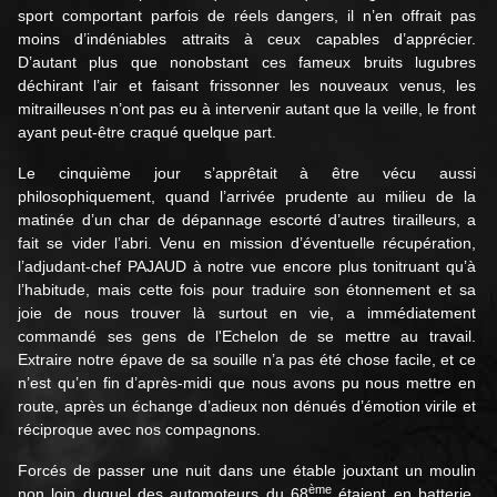
sport comportant parfois de réels dangers, il n’en offrait pas
moins d’indéniables attraits à ceux capables d’apprécier.
D’autant plus que nonobstant ces fameux bruits lugubres
déchirant l’air et faisant frissonner les nouveaux venus, les
mitrailleuses n’ont pas eu à intervenir autant que la veille, le front
ayant peut-être craqué quelque part.
Le cinquième jour s’apprêtait à être vécu aussi
philosophiquement, quand l’arrivée prudente au milieu de la
matinée d’un char de dépannage escorté d’autres tirailleurs, a
fait se vider l’abri. Venu en mission d’éventuelle récupération,
l’adjudant-chef PAJAUD à notre vue encore plus tonitruant qu’à
l’habitude, mais cette fois pour traduire son étonnement et sa
joie de nous trouver là surtout en vie, a immédiatement
commandé ses gens de l'Echelon de se mettre au travail.
Extraire notre épave de sa souille n’a pas été chose facile, et ce
n’est qu’en fin d’après-midi que nous avons pu nous mettre en
route, après un échange d’adieux non dénués d’émotion virile et
réciproque avec nos compagnons.
Forcés de passer une nuit dans une étable jouxtant un moulin
ème
non loin duquel des automoteurs du 68
étaient en batterie,