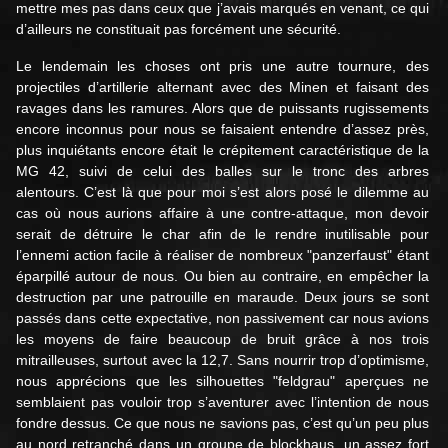
mettre mes pas dans ceux que j’avais marqués en venant, ce qui
d’ailleurs ne constituait pas forcément une sécurité.
Le lendemain les choses ont pris une autre tournure, des
projectiles d’artillerie alternant avec des Minen et faisant des
ravages dans les ramures. Alors que de puissants rugissements
encore inconnus pour nous se faisaient entendre d’assez près,
plus inquiétants encore était le crépitement caractéristique de la
MG 42, suivi de celui des balles sur le tronc des arbres
alentours. C’est là que pour moi s’est alors posé le dilemme au
cas où nous aurions affaire à une contre-attaque, mon devoir
serait de détruire le char afin de le rendre inutilisable pour
l’ennemi action facile à réaliser de nombreux "panzerfaust" étant
éparpillé autour de nous. Ou bien au contraire, en empêcher la
destruction par une patrouille en maraude. Deux jours se sont
passés dans cette expectative, non passivement car nous avions
les moyens de faire beaucoup de bruit grâce à nos trois
mitrailleuses, surtout avec la 12,7. Sans nourrir trop d’optimisme,
nous apprécions que les silhouettes "feldgrau" aperçues ne
semblaient pas vouloir trop s’aventurer avec l’intention de nous
fondre dessus. Ce que nous ne savions pas, c’est qu’un peu plus
au nord retranché dans un groupe de blockhaus, un assez fort