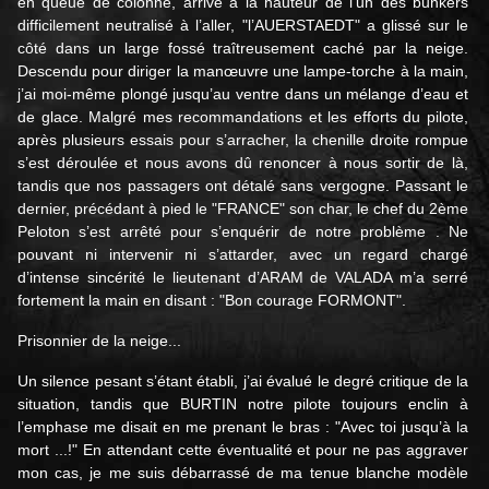
en queue de colonne, arrivé à la hauteur de l’un des bunkers
difficilement neutralisé à l’aller, "l’AUERSTAEDT" a glissé sur le
côté dans un large fossé traîtreusement caché par la neige.
Descendu pour diriger la manœuvre une lampe-torche à la main,
j’ai moi-même plongé jusqu’au ventre dans un mélange d’eau et
de glace. Malgré mes recommandations et les efforts du pilote,
après plusieurs essais pour s’arracher, la chenille droite rompue
s’est déroulée et nous avons dû renoncer à nous sortir de là,
tandis que nos passagers ont détalé sans vergogne. Passant le
dernier, précédant à pied le "FRANCE" son char, le chef du 2ème
Peloton s’est arrêté pour s’enquérir de notre problème . Ne
pouvant ni intervenir ni s’attarder, avec un regard chargé
d’intense sincérité le lieutenant d’ARAM de VALADA m’a serré
fortement la main en disant : "Bon courage FORMONT".
Prisonnier de la neige...
Un silence pesant s’étant établi, j’ai évalué le degré critique de la
situation, tandis que BURTIN notre pilote toujours enclin à
l’emphase me disait en me prenant le bras : "Avec toi jusqu’à la
mort ...!" En attendant cette éventualité et pour ne pas aggraver
mon cas, je me suis débarrassé de ma tenue blanche modèle