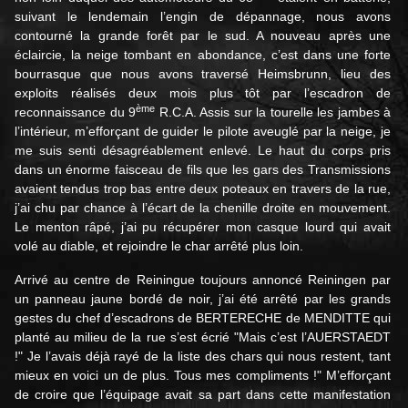
suivant le lendemain l’engin de dépannage, nous avons
contourné la grande forêt par le sud. A nouveau après une
éclaircie, la neige tombant en abondance, c’est dans une forte
bourrasque que nous avons traversé Heimsbrunn, lieu des
exploits réalisés deux mois plus tôt par l’escadron de
ème
reconnaissance du 9
R.C.A. Assis sur la tourelle les jambes à
l’intérieur, m’efforçant de guider le pilote aveuglé par la neige, je
me suis senti désagréablement enlevé. Le haut du corps pris
dans un énorme faisceau de fils que les gars des Transmissions
avaient tendus trop bas entre deux poteaux en travers de la rue,
j’ai chu par chance à l’écart de la chenille droite en mouvement.
Le menton râpé, j’ai pu récupérer mon casque lourd qui avait
volé au diable, et rejoindre le char arrêté plus loin.
Arrivé au centre de Reiningue toujours annoncé Reiningen par
un panneau jaune bordé de noir, j’ai été arrêté par les grands
gestes du chef d’escadrons de BERTERECHE de MENDITTE qui
planté au milieu de la rue s’est écrié "Mais c’est l’AUERSTAEDT
!" Je l’avais déjà rayé de la liste des chars qui nous restent, tant
mieux en voici un de plus. Tous mes compliments !" M’efforçant
de croire que l’équipage avait sa part dans cette manifestation