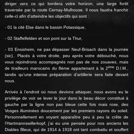
diriger vers ce qui bordera votre horizon, une large forêt
traversée par la route Cernay-Mulhouse. Il nous faudra franchir
celle-ci afin d’atteindre les objectifs qui sont :
- 01 la cité Else dans le bassin Potassique,
- 02 Staffelfelden et son pont sur la Thur,
- 03 Ensisheim, ne pas dépasser Neuf-Brisach dans la journée
(sic).. Placés à votre droite, peu après votre débouché, nous
vous rejoindrons accompagnés non pas de nos zouaves, mais
ème
de tirailleurs marocains du 8ème appartenant à la 2
D.l.M.,
tandis qu’une intense préparation d’artillerie sera faite devant
nous.
Arrivés à l’endroit où nous devions attaquer, nous avons eu le
privilège de voir se lever le jour dans le beau décor constitué à
gauche par la ligne non pas bleue cette fois mais rose, des
Vosges illuminées doucement par les premiers rayons du soleil.
Personnellement en voyant apparaître peu à peu la crête de
l’Hartmannswillerkopf, j’ai eu une pensée pour nos anciens les
Diables Bleus, qui de 1914 à 1918 ont tant combattu et souffert