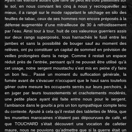
Ayant fait étendre autant que faire se peut les trois paillasses sur
le sol, en nous conviant les cinq à nous y recroqueviller au
mieux, il a rangé sur le mode rappelant le séchage en silo des
feuilles de tabac, ceux de ses hommes non encore préposés à la
défense augmentée d’une mitrailleuse de 30 à refroidissement
par l’eau. Ainsi tour à tour, huit de ces valeureux guerriers assis
sur deux rangs superposés, tous harnachés le fusil entre les
jambes et sans la possibilité de bouger sauf au moment des
relèves, ont pu constituer un capital de sommeil en prévision de
veilles prolongées dans la neige. Comme il restait un espace
réduit près de l’entrée, pensant qu’il ne pouvait être utilisé qu’à
cet usage, notre sergent moustachu s’est mis en peine d’y faire
un bon feu... Passé un moment du suffocation générale, la
fumée avant de s’évacuer n’occupant que le haut sans toutefois
gêner outre mesure les occupants serrés sur leurs perchoirs, à
en juger par leurs toussotements et crachotements modérés,
une petite place ayant été faite entre nous pour le sergent,
l’ambiance dans le gourbi a pris un ton sympathique compte tenu
du contexte. Ajouté à cela qu’il restait des tablettes de Méta, que
les musettes marocaines n’étaient pas dépourvues de café, et
que TOUCHARD s’était découvert une vocation de cafetier
maure, nous ne pouvions qu’admettre que si la guerre était un