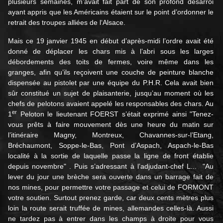
plusieurs semaines, m’avait fait part de son profond désarroi
ayant appris que les Américains étaient sur le point d’ordonner le
retrait des troupes alliées de l‘Alsace.
Mais ce 19 janvier 1945 en début d’après-midi l’ordre avait été
donné de déplacer les chars mis à l’abri sous les larges
débordements des toits de fermes, voire même dans les
granges, afin qu’ils reçoivent une couche de peinture blanche
dispensée au pistolet par une équipe du P.H.R. Cela avait bien
sûr constitué un sujet de plaisanterie, jusqu’au moment où les
chefs de pelotons avaient appelé les responsables des chars. Au
er
1
Peloton le lieutenant FOERST s’était exprimé ainsi "Tenez-
vous prêts à faire mouvement dès une heure du matin sur
l’itinéraire Magny, Montreux, Chavannes-sur-l’Etang,
Bréchaumont, Soppe-le-Bas, Pont d’Aspach, Aspach-le-Bas
localité à la sortie de laquelle passe la ligne de front établie
depuis novembre" . Puis s’adressant à l’adjudant-chef L... "Au
lever du jour une brèche sera ouverte dans un barrage fait de
nos mines, pour permettre votre passage et celui de FORMONT
votre soutien. Surtout prenez garde, car deux cents mètres plus
loin la route serait truffée de mines, allemandes celles-là. Aussi
ne tardez pas à entrer dans les champs à droite pour vous