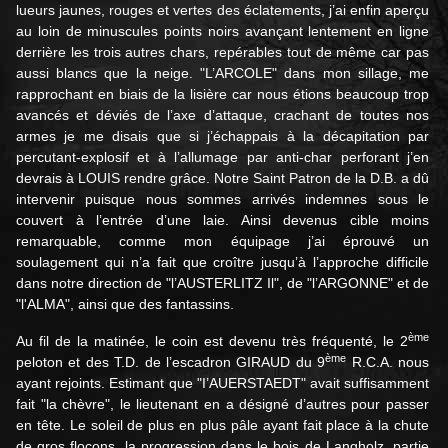
lueurs jaunes, rouges et vertes des éclatements, j’ai enfin aperçu
au loin de minuscules points noirs avançant lentement en ligne
derrière les trois autres chars, repérables tout de même car pas
aussi blancs que la neige. "L’ARCOLE" dans mon sillage, me
rapprochant en biais de la lisière car nous étions beaucoup trop
avancés et déviés de l’axe d’attaque, crachant de toutes nos
armes je me disais que si j’échappais à la décapitation par
percutant-explosif et à l’allumage par anti-char perforant j’en
devrais à LOUIS rendre grâce. Notre Saint Patron de la D.B. a dû
intervenir puisque nous sommes arrivés indemnes sous le
couvert à l’entrée d’une laie. Ainsi devenus cible moins
remarquable, comme mon équipage j’ai éprouvé un
soulagement qui n’a fait que croître jusqu’à l’approche difficile
dans notre direction de "l’AUSTERLITZ Il", de "l’ARGONNE" et de
"l'ALMA", ainsi que des fantassins.
ème
Au fil de la matinée, le coin est devenu très fréquenté, le 2
ème
peloton et des T.D. de l’escadron GIRAUD du 9
R.C.A. nous
ayant rejoints. Estimant que "I’AUERSTAEDT" avait suffisamment
fait "la chèvre", le lieutenant en a désigné d’autres pour passer
en tête. Le soleil de plus en plus pâle ayant fait place à la chute
de gros flocons, la progression dans le bois de Langholz, partie