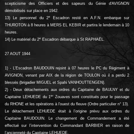
scepticisme des Officiers et des sapeurs du Génie d'AVIGNON
démobilisés sur place en 1942.
e
13) Le personnel du 2
Escadron resté en A.F.N. embarque sur
THUROTON à 8 heures à MERS EL KEBIR et partira le lendemain à 10
heures.
e
14) Le matériel du 2
Escadron débarque à St RAPHAËL.
27 AOUT 1944
1) - L’Escadron BAUDOUIN rejoint à 07 heures le PC du Régiment à
AVIGNON, venant par AIX de la région de TOULON où il a perdu 2
blessés (brigadier MIGUEL et Spahi VANHOUTTENGEN).
2) - Deux détachements aux ordres du Capitaine de BAULNY et du
er
Capitaine LEHUEDE du 1
Zouaves sont constitués pour le passage
du RHONE et les opérations à l'ouest du fleuve (Ordre particulier n° 13).
Le détachement LEHUEDE était à l’origine prévu aux ordres du
Capitaine BAUDOUIN. Le changement de Commandement a été
effectué sur l’intervention du Commandant BARBIER en raison de
l’ancienneté du Capitaine LEHUEDE.