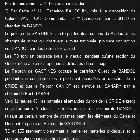
Fin de mouvement à 21 heures sans incident.
3) Par Ordre n° 11, l’Escadron BAUDOUIN, mis à la disposition du
e
Colonel VANHECKE Commandant le 7
Chasseurs, part à 06h30 en
direction de
BANDOL.
Le peloton de GASTINES, arrêté par les destructions du Viaduc et les
champs de mines qui obstruent la route nationale, prolonge son action
sur BANDOL par
des patrouilles à pied.
Les TD font un passage sous le viaduc, pendant qu’une section du
Génie mène à bien les opérations délicates du déminage.
Le Peloton de GASTINES occupe le carrefour Ouest de BANDOL
pendant que des patrouilles à pied sont poussées en direction de la
CRIDE et que le
Peloton CANIOT est envoyé sur SANARY par le
chemin du Pont d’ARAN.
Vers 11 heures 45, les batteries allemandes du fort de la CRIDE entrent
en action sur le Viaduc et le Boulevard du front de mer de BANDOL,
faisant un certain nombre de victimes parmi les éléments du Génie et
blessant 2 spahis du Peloton de GASTINES.
TD et 155 prennent violemment à partie les batteries ci-dessus et le
duel se prolonge jusqu'en fin d’après-midi.