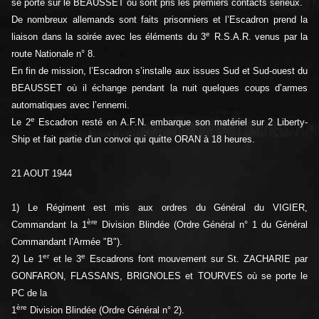
se porte sur le BEAUSSET où sont pris les premiers contacts sérieux.
De nombreux allemands sont faits prisonniers et l’Escadron prend la
e
liaison dans la soirée avec les éléments du 3
R.S.A.R. venus par la
route Nationale n° 8.
En fin de mission, l’Escadron s’installe aux issues Sud et Sud-ouest du
BEAUSSET où il échange pendant la nuit quelques coups d’armes
automatiques avec l’ennemi.
e
Le 2
Escadron resté en A.F.N. embarque son matériel sur 2 Liberty-
Ship et fait partie d'un convoi qui quitte ORAN à 18 heures.
21 AOUT 1944
1) Le Régiment est mis aux ordres du Général du VIGIER,
ère
Commandant la 1
Division Blindée (Ordre Général n° 1 du Général
Commandant l’Armée "B").
er
e
2) Le 1
et le 3
Escadrons font mouvement sur St. ZACHARIE par
GONFARON, FLASSANS, BRIGNOLES et TOURVES où se porte le
PC de la
ère
1
Division Blindée (Ordre Général n° 2).