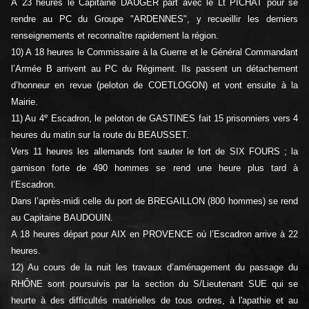
À 23 heures le Capitaine DAUGER part avec le Lt PICHAT pour se
rendre au PC du Groupe "ARDENNES", y recueillir les derniers
renseignements et reconnaître rapidement la région.
10) A 18 heures le Commissaire à la Guerre et le Général Commandant
l’Armée B arrivent au PC du Régiment. Ils passent un détachement
d’honneur en revue (peloton de COETLOGON) et vont ensuite à la
Mairie.
e
11) Au 4
Escadron, le peloton de GASTINES fait 15 prisonniers vers 4
heures du matin sur la route du BEAUSSET.
Vers 11 heures les allemands font sauter le fort de SIX FOURS ; la
garnison forte de 490 hommes se rend une heure plus tard à
l’Escadron.
Dans l’après-midi celle du port de BREGAILLON (800 hommes) se rend
au Capitaine BAUDOUIN.
A 18 heures départ pour AIX en PROVENCE où l’Escadron arrive à 22
heures.
12) Au cours de la nuit les travaux d’aménagement du passage du
RHÔNE sont poursuivis par la section du S/Lieutenant SUE qui se
heurte à des difficultés matérielles de tous ordres, à l'apathie et au