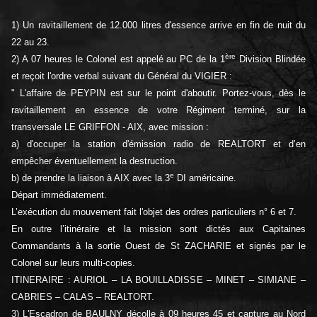
1) Un ravitaillement de 12.000 litres d'essence arrive en fin de nuit du
22 au 23.
ère
2) A 07 heures le Colonel est appelé au PC de la 1
Division Blindée
et reçoit l'ordre verbal suivant du Général du VIGIER :
" L'affaire de PEYPIN est sur le point d'aboutir. Portez-vous, dès le
ravitaillement en essence de votre Régiment terminé, sur la
transversale LE GRIFFON - AIX, avec mission :
a) d'occuper la station d'émission radio de REALTORT et d’en
empêcher éventuellement la destruction.
e
b) de prendre la liaison à AIX avec la 3
DI américaine.
Départ immédiatement.
L’exécution du mouvement fait l'objet des ordres particuliers n° 6 et 7.
En outre l’itinéraire et la mission sont dictés aux Capitaines
Commandants à la sortie Ouest de St ZACHARIE et signés par le
Colonel sur leurs multi-copies.
ITINERAIRE : AURIOL – LA BOUILLADISSE – MINET – SIMIANE –
CABRIES – CALAS – REALTORT.
3) L'Escadron de BAULNY décolle à 09 heures 45 et capture au Nord