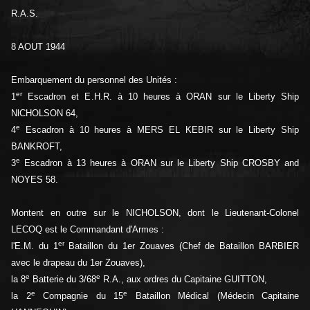
R.A.S.
8 AOUT 1944
Embarquement du personnel des Unités :
er
1
Escadron et E.H.R. à 10 heures à ORAN sur le Liberty Ship
NlCHOLSON 64,
e
4
Escadron à 10 heures à MERS EL KEBIR sur le Liberty Ship
BANKROFT,
e
3
Escadron à 13 heures à ORAN sur le Liberty Ship CROSBY and
NOYES 58.
Montent en outre sur le NICHOLSON, dont le Lieutenant-Colonel
LECOQ est le Commandant d'Armes :
er
l'E.M. du 1
Bataillon du 1er Zouaves (Chef de Bataillon BARBIER
avec le drapeau du 1er Zouaves),
e
e
la 8
Batterie du 3/68
R.A., aux ordres du Capitaine GUITTON,
e
e
la 2
Compagnie du 15
Bataillon Médical (Médecin Capitaine