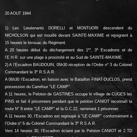
20 AOUT 1944
1) Les Lieutenants DORELLI et MONTUORI descendent du
NICHOLSON qui est mouillé devant SAINTE-MAXIME et rejoignent à
15 heures le bivouac du Régiment.
er
e
A 20 heures début du déchargement des 1
, 3
Escadrons et de
l’E.H.R. sur une plage à proximité et au Sud de SAINTE-MAXIME.
2) A l’Escadron BAUDOUIN, 05h30 réception de l’Ordre n° 3 du Colonel
e
Commandant le 3
R.S.A.R.
A 06h30 l’Escadron, en liaison avec le Bataillon FINAT-DUCLOS, prend
possession du Carrefour "LE CAMP".
A 11 heures, le Peloton de GASTINES occupe le village de CUGES les
PINS et fait 4 prisonniers pendant que le peloton CANIOT reconnaît la
route N° 8 entre "LE CAMP" et la G.C.22, ramenant 1 prisonnier.
A 11 heures 30, l’Escadron est regroupé à "LE CAMP" conformément à
e
l’Ordre n° 5 du Colonel Commandant le 3
R.S.A.R.
Vers 14 heures 30, l’Escadron éclairé par le Peloton CANIOT et 2 TD