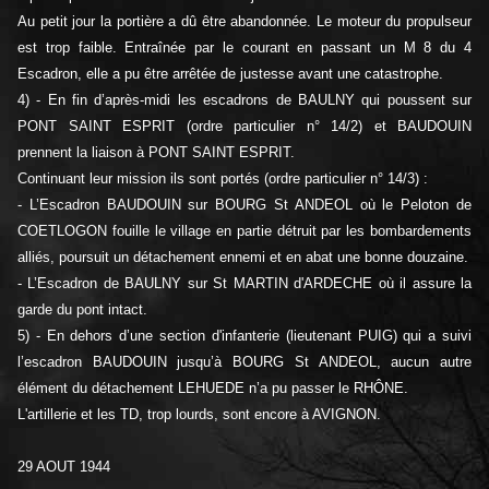
Au petit jour la portière a dû être abandonnée. Le moteur du propulseur
est trop faible. Entraînée par le courant en passant un M 8 du 4
Escadron, elle a pu être arrêtée de justesse avant une catastrophe.
4) - En fin d’après-midi les escadrons de BAULNY qui poussent sur
PONT SAINT ESPRIT (ordre particulier n° 14/2) et BAUDOUIN
prennent la liaison à PONT SAINT ESPRIT.
Continuant leur mission ils sont portés (ordre particulier n° 14/3) :
- L’Escadron BAUDOUIN sur BOURG St ANDEOL où le Peloton de
COETLOGON fouille le village en partie détruit par les bombardements
alliés, poursuit un détachement ennemi et en abat une bonne douzaine.
- L’Escadron de BAULNY sur St MARTIN d'ARDECHE où il assure la
garde du pont intact.
5) - En dehors d’une section d'infanterie (lieutenant PUIG) qui a suivi
l’escadron BAUDOUIN jusqu’à BOURG St ANDEOL, aucun autre
élément du détachement LEHUEDE n’a pu passer le RHÔNE.
L'artillerie et les TD, trop lourds, sont encore à AVIGNON.
29 AOUT 1944