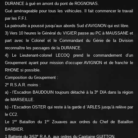
DURANCE à gué en amont du pont de ROGNONAS.
Gué aménageable pour tous les véhicules. Il fait commencer le travail
par les F.F.I.
La patrouille a poussé jusqu’aux abords Sud d’AVIGNON qui est libre.
3) Vers 10 heures le Général du VIGIER passe au PC à MAUSSANE et
part avec le Colonel et le Commandant du Génie de la Division
reconnaître les passages de la DURANCE.
4) Le Lieutenant-colonel LECOQ prend le commandement d’un
Groupement ayant pour mission d’occuper AVIGNON et de franchir le
RHONE si possible.
Composition du Groupement :
e
2
R.S.A.R. moins :
e
a) - l’Escadron BAUDOUIN toujours détaché à la 3
DIA dans la région
de MARSEILLE.
b) - l’Escadron OSTER qui reste à la garde d 'ARLES jusqu’à relève par
le CC2.
er
er
Le 1
Bataillon du 1
Zouaves aux ordres du Chef de Bataillon
BARBIER.
e
1 Batterie du 3/63
R.A.A. aux ordres du Capitaine GUITTON.