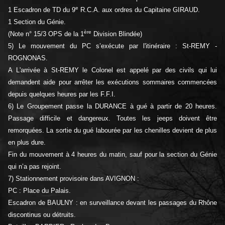
e
1 Escadron de TD du 9
R.C.A. aux ordres du Capitaine GIRAUD.
1 Section du Génie.
ère
(Note n° 15/3 OPS de la 1
Division Blindée)
5) Le mouvement du PC s’exécute par l'itinéraire : St-REMY -
ROGNONAS.
A L'arrivée à St-REMY le Colonel est appelé par des civils qui lui
demandent aide pour arrêter les exécutions sommaires commencées
depuis quelques heures par les F.F.I.
6) Le Groupement passe la DURANCE à gué à partir de 20 heures.
Passage difficile et dangereux. Toutes les jeeps doivent être
remorquées. La sortie du gué labourée par les chenilles devient de plus
en plus dure.
Fin du mouvement à 4 heures du matin, sauf pour la section du Génie
qui n’a pas rejoint.
7) Stationnement provisoire dans AVIGNON :
PC : Place du Palais.
Escadron de BAULNY : en surveillance devant les passages du Rhône
discontinus ou détruits.