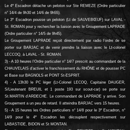
e
Le 4
Escadron détache un peloton sur Ste REMEZE (Ordre particulier
n° 14/4 de 9h30 et 14/6 de 9h55).
e
Le 3
Escadron pousse un peloton (Lt de SAUVEBŒUF) sur LAVAL -
St. ROMAN pour y rechercher la liaison avec le Groupement LAPRADE
(Ordre particulier n° 14/5 de 9h45).
Le Groupement LAPRADE reçoit directement par radio l’ordre de se
porter sur BARJAC et de venir prendre la liaison avec le Lt-colonel
LECCOQ, à LAVAL - St. ROMAN.
3) - A 10 heures l’Ordre particulier n° 14/7 prescrit au commandant de la
CHAUVELAIS d’activer le franchissement du RHÔNE et de pousser PC
et Base sur BAGNOLS et PONT St-ESPRIT.
4) - A 13h30 le PC léger (Lt-Colonel LECOQ, Capitaine DAUGER,
S/Lieutenant BREUIL et 1 poste 193 sur scout-car) se porte sur
St.MARTIN d’ARDECHE. Le commandant de LAPRADE y arrive. Son
Groupement a un peu de retard. Il atteindra BARJAC vers 15 heures.
e
5) - A 15 heures les Ordres particuliers n° 14/8 pour le 3
Escadron, n°
e
14/9 pour le 4
Escadron les découplent respectivement sur
LABASTIDE, BIDON et St MONTAN.