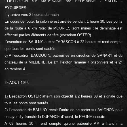
COETLOGON sur MAUSSANE par PELISANNE - SALON -
EYGUIERES.
Il y arrive vers 2 heures du matin.
En cours de route, la colonne est arrêtée pendant 1 heure 30. Les ponts
de la route à 6 km Nord de MOURIES sont minés ; le déminage est
effectué par les éléments de tête (escadron OSTER).
L’escadron de BAULNY atteint TARASCON à 22 heures et rend compte
que tous les ponts sont sautés.
6) A l’escadron BAUDOUIN, patrouilles en direction de SANARY et du
er
e
château de la MILLIERE. Le 1
Peloton ramène 7 prisonniers et le 2
en ramène 4.
25 AOUT 1944
1) L’escadron OSTER atteint son objectif à 2 heures 30 et signale que
tous les ponts sont sautés.
2) L’escadron de BAULNY reçoit l’ordre de se porter sur AVIGNON pour
essayer d’y franchir la DURANCE d’abord, le RHONE ensuite.
À 09 heures 30 il rend compte qu’une patrouille AM a franchi la