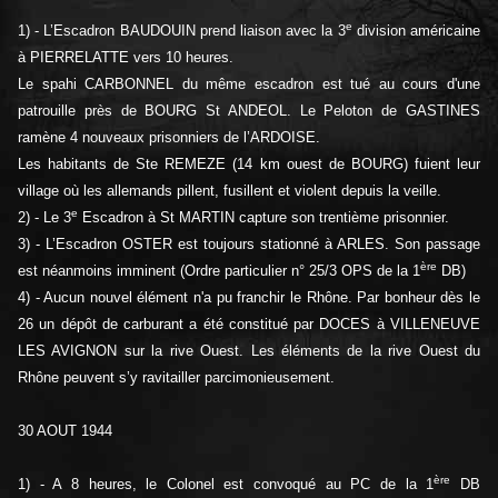
e
1) - L’Escadron BAUDOUIN prend liaison avec la 3
division américaine
à PIERRELATTE vers 10 heures.
Le spahi CARBONNEL du même escadron est tué au cours d'une
patrouille près de BOURG St ANDEOL. Le Peloton de GASTINES
ramène 4 nouveaux prisonniers de l’ARDOISE.
Les habitants de Ste REMEZE (14 km ouest de BOURG) fuient leur
village où les allemands pillent, fusillent et violent depuis la veille.
e
2) - Le 3
Escadron à St MARTIN capture son trentième prisonnier.
3) - L’Escadron OSTER est toujours stationné à ARLES. Son passage
ère
est néanmoins imminent (Ordre particulier n° 25/3 OPS de la 1
DB)
4) - Aucun nouvel élément n'a pu franchir le Rhône. Par bonheur dès le
26 un dépôt de carburant a été constitué par DOCES à VILLENEUVE
LES AVIGNON sur la rive Ouest. Les éléments de la rive Ouest du
Rhône peuvent s’y ravitailler parcimonieusement.
30 AOUT 1944
ère
1) - A 8 heures, le Colonel est convoqué au PC de la 1
DB