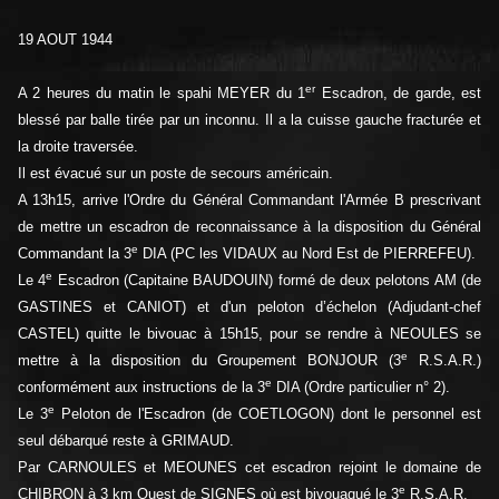
19 AOUT 1944
er
A 2 heures du matin le spahi MEYER du 1
Escadron, de garde, est
blessé par balle tirée par un inconnu. Il a la cuisse gauche fracturée et
la droite traversée.
Il est évacué sur un poste de secours américain.
A 13h15, arrive l'Ordre du Général Commandant l'Armée B prescrivant
de mettre un escadron de reconnaissance à la disposition du Général
e
Commandant la 3
DIA (PC les VIDAUX au Nord Est de PIERREFEU).
e
Le 4
Escadron (Capitaine BAUDOUIN) formé de deux pelotons AM (de
GASTINES et CANIOT) et d'un peloton d’échelon (Adjudant-chef
CASTEL) quitte le bivouac à 15h15, pour se rendre à NEOULES se
e
mettre à la disposition du Groupement BONJOUR (3
R.S.A.R.)
e
conformément aux instructions de la 3
DIA (Ordre particulier n° 2).
e
Le 3
Peloton de l'Escadron (de COETLOGON) dont le personnel est
seul débarqué reste à GRIMAUD.
Par CARNOULES et MEOUNES cet escadron rejoint le domaine de
e
CHIBRON à 3 km Ouest de SIGNES où est bivouaqué le 3
R.S.A.R.