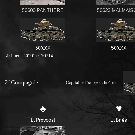
50600 PANTHERE
50623 MALMAIS
50XXX
50XXX
à situer : 50561 et 50714
e
2
Compagnie
Capitaine François du Crest
♠
♥
Lt Provoost
Lt Briès