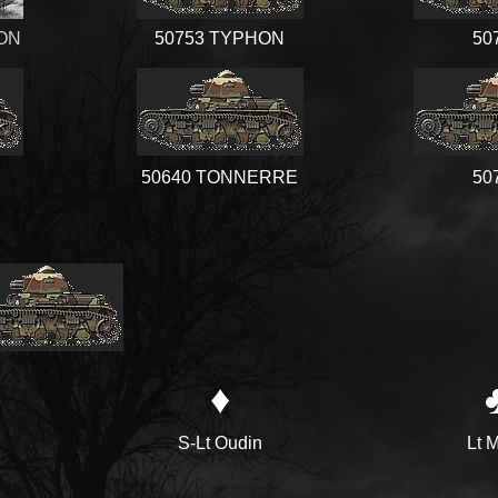
ON
50753 TYPHON
50
50640 TONNERRE
50
♦
S-Lt Oudin
Lt M