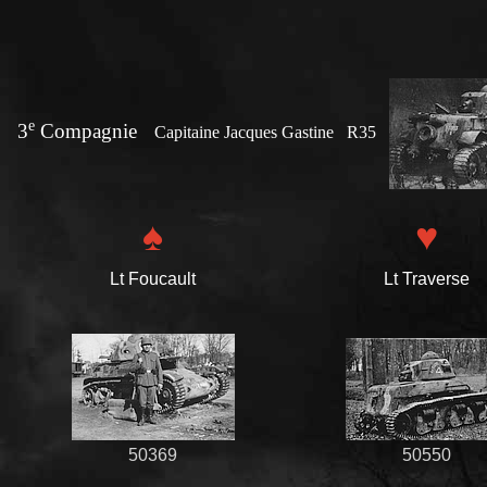
e
3
Compagnie
Capitaine Jacques Gastine R35
♠
♥
Lt Foucault
Lt Traverse
50369
50550