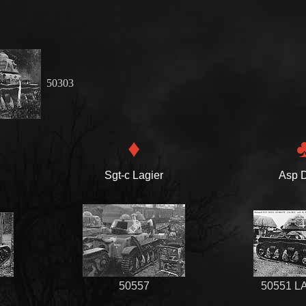
50303
♦
Sgt-c Lagier
Asp 
50557
50551 L