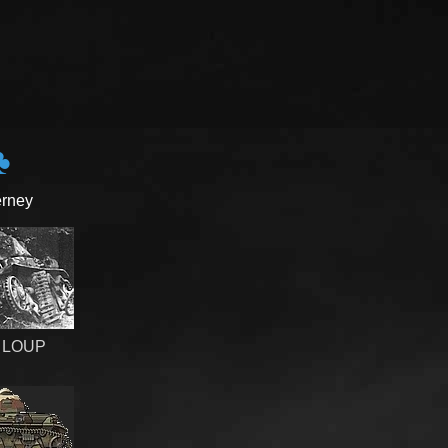
♣
erney
 LOUP