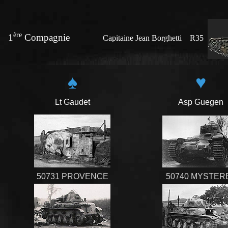
ère
1
Compagnie
Capitaine Jean Borghetti R35
♠
♥
Lt Gaudet
Asp Guegen
50731 PROVENCE
50740 MYSTER