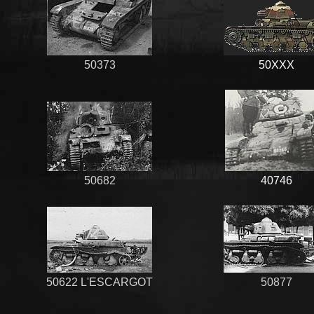
50373
50XXX
50682
40746
50622 L'ESCARGOT
50877