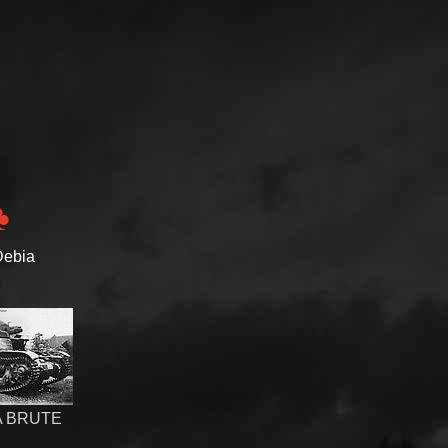
♣
Debia
A BRUTE