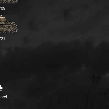
709
721
♣
orel