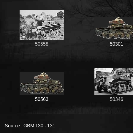
50558
50301
50563
50346
Source : GBM 130 - 131