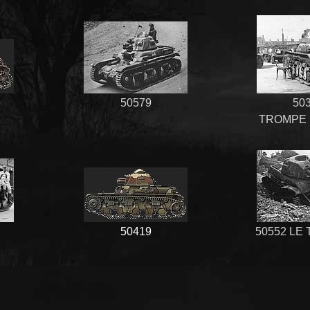
50579
50
TROMPE 
50419
50552 LE