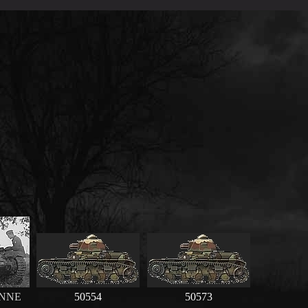
ONNE
50554
50573