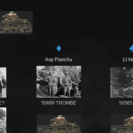
♦
Asp Planchu
Lt V
E?
50689 TROMBE
50565