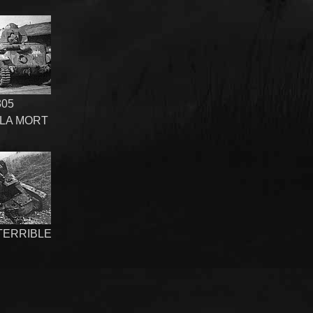
305
LA MORT
 TERRIBLE