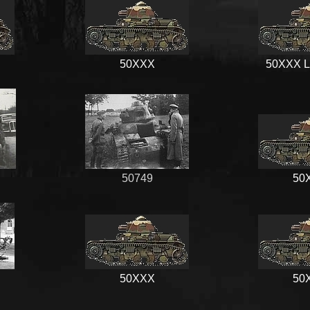
50XXX
50XXX L
50749
50
50XXX
50