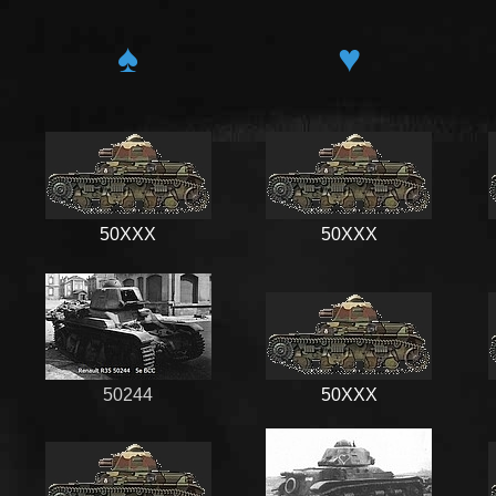
♠
♥
50XXX
50XXX
50244
50XXX