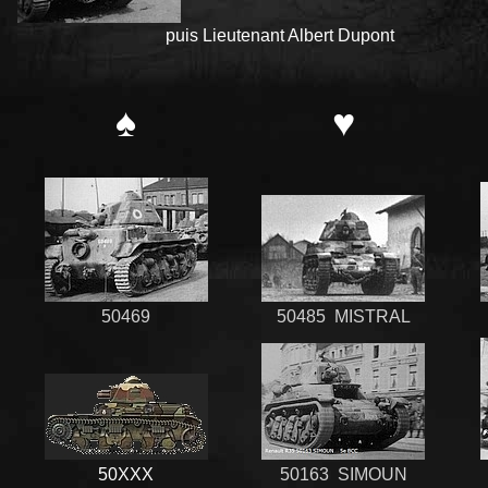
puis Lieutenant Albert Dupont
♠
♥
50469
50485 MISTRAL
50XXX
50163 SIMOUN