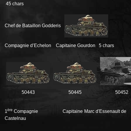
45 chars
Chef de Bataillon Godderis
Compagnie d’Echelon Capitaine Gourdon 5 chars
50443
50445
50452
ère
1
Compagnie Capitaine Marc d'Essenault de
Castelnau