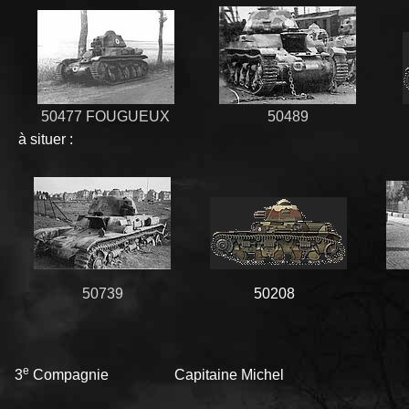
50477 FOUGUEUX
50489
à situer :
50739
50208
e
3
Compagnie Capitaine Michel