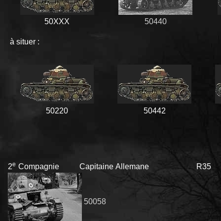
50XXX
50440
à situer :
50220
50442
e
2
Compagnie Capitaine Allemane R35
50058