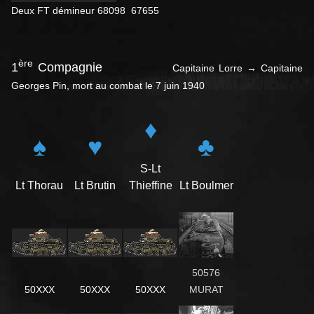
Deux FT démineur 68098 67655
ère
1
Compagnie
Capitaine Lorre → Capitaine
Georges Pin, mort au combat le 7 juin 1940
♦
♠
♥
♣
S-Lt
Lt Thorau
Lt Brutin
Thieffine
Lt Boulmer
50576
50XXX
50XXX
50XXX
MURAT