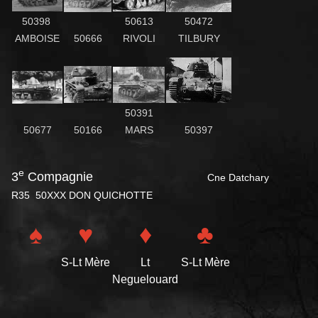
50398
50613
50472
AMBOISE
50666
RIVOLI
TILBURY
50391
50677
50166
MARS
50397
e
3
Compagnie
Cne Datchary
R35 50XXX DON QUICHOTTE
♠
♥
♦
♣
S-Lt Mère
Lt
S-Lt Mère
Neguelouard