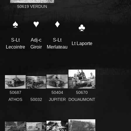
50619 VERDUN
♠
♥
♦
♣
S-Lt
Adj-c
S-Lt
Lt Laporte
Lecointre
Giroir
Merlateau
50687
50404
50670
ATHOS
50032
JUPITER
DOUAUMONT