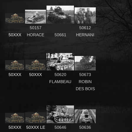
50157
50612
50XXX
HORACE
50661
HERNANI
50XXX
50XXX
50620
50673
FLAMBEAU
ROBIN
DES BOIS
50XXX
50XXX LE
50646
50636