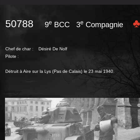
50788
e
e
9
BCC 3
Compagnie
Chef de char : Désiré
De Nolf
Pilote :
Détruit à Aire sur la Lys (Pas de Calais) le 23 mai 1940.