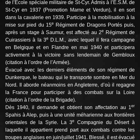
de l’École spéciale militaire de St-Cyr. Admis à l’E.S.M. de
St-Cyr en 1937 (Promotion Marne et Verdun), il en sort
dans la cavalerie en 1939. Participe à la mobilisation à la
e
mise sur pied du 15
Régiment de Dragons Portés puis,
e
après un stage à Saumur, est affecté au 2
Régiment de
e
Cuirassiers à la 3
D.L.M., avec lequel il fera campagne
en Belgique et en Flandre en mai 1940 et participera
activement à la victoire sans lendemain de Gembloux
(citation à l’ordre de l’Armée).
Évacué avec les derniers éléments de son régiment de
Dunkerque, le bateau qui le transporte sombre en Mer du
Nord. Il aborde néanmoins en Angleterre, d’où il regagne
la France pour participer à des combats sur la Loire
(citation à l’ordre de la Brigade).
er
Dès 1940, il demande et obtient son affectation au 1
Spahis à Alep, puis à une unité méharienne aux frontières
e
orientales de la Syrie. La 3
Compagnie du Désert à
laquelle il appartient prend part aux combats contre les
troupes anglaises en juin/juillet 1941. Blessé, il est évacué