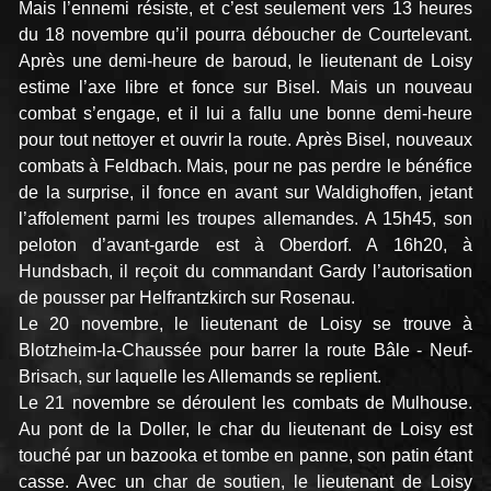
Mais l’ennemi résiste, et c’est seulement vers 13 heures
du 18 novembre qu’il pourra déboucher de Courtelevant.
Après une demi-heure de baroud, le lieutenant de Loisy
estime l’axe libre et fonce sur Bisel. Mais un nouveau
combat s’engage, et il lui a fallu une bonne demi-heure
pour tout nettoyer et ouvrir la route. Après Bisel, nouveaux
combats à Feldbach. Mais, pour ne pas perdre le bénéfice
de la surprise, il fonce en avant sur Waldighoffen, jetant
l’affolement parmi les troupes allemandes. A 15h45, son
peloton d’avant-garde est à Oberdorf. A 16h20, à
Hundsbach, il reçoit du commandant Gardy l’autorisation
de pousser par Helfrantzkirch sur Rosenau.
Le 20 novembre, le lieutenant de Loisy se trouve à
Blotzheim-la-Chaussée pour barrer la route Bâle - Neuf-
Brisach, sur laquelle les Allemands se replient.
Le 21 novembre se déroulent les combats de Mulhouse.
Au pont de la Doller, le char du lieutenant de Loisy est
touché par un bazooka et tombe en panne, son patin étant
casse. Avec un char de soutien, le lieutenant de Loisy