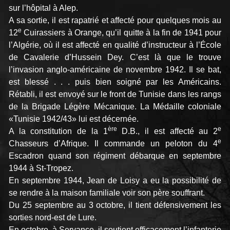
sur l’hôpital à Alep.
A sa sortie, il est rapatrié et affecté pour quelques mois au
e
12
Cuirassiers à Orange, qu’il quitte à la fin de 1941 pour
l’Algérie, où il est affecté en qualité d’instructeur à l’École
de Cavalerie d’Hussein Dey. C’est là que le trouve
l’invasion anglo-américaine de novembre 1942. Il se bat,
est blessé . . . puis bien soigné par les Américains.
Rétabli, il est envoyé sur le front de Tunisie dans les rangs
de la Brigade Légère Mécanique. La Médaille coloniale
«Tunisie 1942/43» lui est décernée.
ère
e
A la constitution de la 1
D.B., il est affecté au 2
e
Chasseurs d’Afrique. Il commande un peloton du 4
Escadron quand son régiment débarque en septembre
1944 à St-Tropez.
En septembre 1944, Jean de Loisy a eu la possibilité de
se rendre à la maison familiale voir son père souffrant.
Du 25 septembre au 3 octobre, il tient défensivement les
sorties nord-est de Lure.
En octobre, à Servance, il soutient efficacement l’infanterie