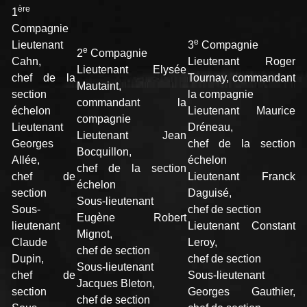
ère
1
Compagnie
e
Lieutenant
3
Compagnie
e
2
Compagnie
Cahn,
Lieutenant Roger
Lieutenant Elysée
chef de la
Tournay, commandant
Mautaint,
section
la compagnie
commandant la
échelon
Lieutenant Maurice
compagnie
Lieutenant
Dréneau,
Lieutenant Jean
Georges
chef de la section
Bocquillon,
Allée,
échelon
chef de la section
chef de
Lieutenant Franck
échelon
section
Daguisé,
Sous-lieutenant
Sous-
chef de section
Eugène Robert
lieutenant
Lieutenant Constant
Mignot,
Claude
Leroy,
chef de section
Dupin,
chef de section
Sous-lieutenant
chef de
Sous-lieutenant
Jacques Bleton,
section
Georges Gauthier,
chef de section