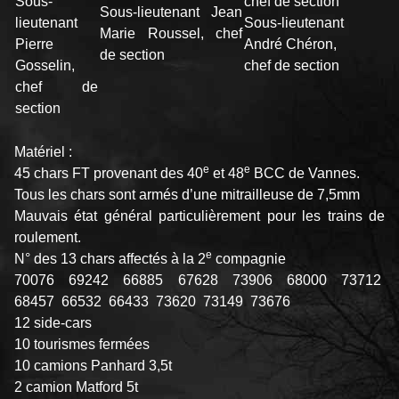
Sous-
chef de section
Sous-lieutenant Jean
lieutenant
Sous-lieutenant
Marie Roussel, chef
Pierre
André Chéron,
de section
Gosselin,
chef de section
chef de
section
Matériel :
e
e
45 chars FT provenant des 40
et 48
BCC de Vannes.
Tous les chars sont armés d’une mitrailleuse de 7,5mm
Mauvais état général particulièrement pour les trains de
roulement.
e
N° des 13 chars affectés à la 2
compagnie
70076 69242 66885 67628 73906 68000 73712
68457 66532 66433 73620 73149 73676
12 side-cars
10 tourismes fermées
10 camions Panhard 3,5t
2 camion Matford 5t