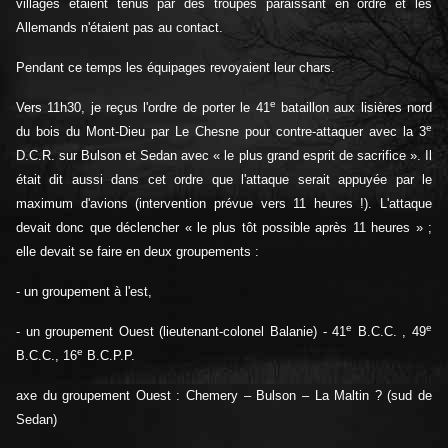
villages étaient tenus par des troupes paraissant en ordre et les
Allemands n'étaient pas au contact.
Pendant ce temps les équipages revoyaient leur chars.
e
Vers 11h30, je reçus l'ordre de porter le 41
bataillon aux lisières nord
e
du bois du Mont-Dieu par Le Chesne pour contre-attaquer avec la 3
D.C.R. sur Bulson et Sedan avec « le plus grand esprit de sacrifice ». Il
était dit aussi dans cet ordre que l'attaque serait appuyée par le
maximum d'avions (intervention prévue vers 11 heures !). L'attaque
devait donc que déclencher « le plus tôt possible après 11 heures » ;
elle devait se faire en deux groupements :
- un groupement à l'est,
e
e
- un groupement Ouest (lieutenant-colonel Balanie) - 41
B.C.C. , 49
e
B.C.C., 16
B.C.P.P.
axe du groupement Ouest : Chemery – Bulson – La Maltin ? (sud de
Sedan)