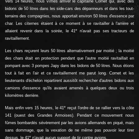
Vers 14 heures, nous vîmes arriver le capitaine Cornet qui, avec des
bidons de 50 litres dans les side-cars des dépanneurs et dans les tout-
terrains des compagnies, nous apportait environ 50 litres d'essence par
char. Les citernes étaient à ce moment à se ravitailler à l'arrière et
e
allaient revenir dans la soirée, le 41
n'avait pas ses tracteurs de
ravitaillement.
Les chars reçurent leurs 50 litres alternativement par moitié ; la moitié
des chars était en protection pendant que l'autre moitié ravitaillait en
pompant avec 3 pompes Japy dans les bidons de 50 litres. Nous étions
tout à fait en l'air et ce ravitaillement me parut long. Cornet et les
lieutenants d'échelon repartirent aussitôt rechercher d'autres bidons aux
camions d'essence qu'ils avaient amenés à quelques deux ou trois
kilomètres derrière.
e
Mais enfin vers 15 heures, le 41
reçut l'ordre de se rallier vers la côte
141 (ouest des Grandes Armoises). Pendant ce mouvement nous
fûmes bombardés sévèrement par les avions allemands en piqué, mais
sans dommage, que la vexation de ne même pas pouvoir leur tirer
e
dessus, le 41
n'avait aucun support de tir contre avions.