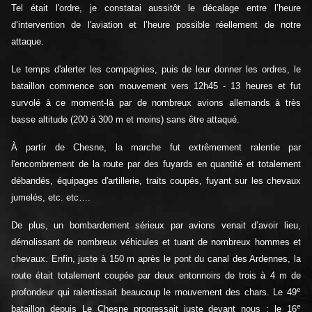
Tel était l'ordre, je constatai aussitôt le décalage entre l’heure
d’intervention de l'aviation et l’heure possible réellement de notre
attaque.
Le temps d'alerter les compagnies, puis de leur donner les ordres, le
bataillon commence son mouvement vers 12h45 - 13 heures et fut
survolé à ce moment-là par de nombreux avions allemands à très
basse altitude (200 à 300 m et moins) sans être attaqué.
À partir de Chesne, la marche fut extrêmement ralentie par
l'encombrement de la route par des fuyards en quantité et totalement
débandés, équipages d'artillerie, traits coupés, fuyant sur les chevaux
jumelés, etc. etc….
De plus, un bombardement sérieux par avions venait d’avoir lieu,
démolissant de nombreux véhicules et tuant de nombreux hommes et
chevaux. Enfin, juste à 150 m après le pont du canal des Ardennes, la
route était totalement coupée par deux entonnoirs de trois à 4 m de
e
profondeur qui ralentissait beaucoup le mouvement des chars. Le 49
e
bataillon depuis Le Chesne progressait juste devant nous ; le 16