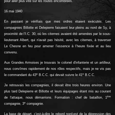
pour aller plus vite sur les routes encombrées.
16 mai 1940
En passant je vérifiais que mes ordres étaient exécutés. Les
compagnies Billotte et Delepierre faisaient leur pleins au nord de Sy, à
proximité de l’I.C. 30, où les citernes avaient été amenées par le sous-
lieutenant Albert, qui n'avait pas hésité, avec les citernes, à traverser
Le Chesne en feu pour amener l’essence à l’heure fixée et au lieu
convenu.
Aux Grandes Armoises je trouvais le colonel d'infanterie et un artilleur,
nous convîmes rapidement de nos rôles respectifs, mais je ne vis pas
e
e
le commandant du 43
B.C.C. qui devait suivre le 41
B.C.C.
Je retrouvais les compagnies, il devait être trois heures environ. Une
plus tard Delepierre et Billotte et leurs équipages étant mis au courant
ère
de l'attaque, nous démarrions. Formation : chef de bataillon, 1
e
compagnie, 3
compagnie.
La base de départ, c'est-à-dire le rebord nord-est de la dépression des