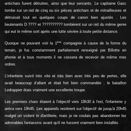
antichars furent détruites, ainsi que leur servants. Le capitaine Gasc
tombe sur un nid de cinq ou six pièces antichars et de mitrailleuses et
détruisait tout en quelques coups de canon bien ajustés . Les
lieutenants D ???? et ?????????? tombèrent sur un nid du même genre
qui eut le même sort après une lutte sévère à toute petite distance.
ère
Quoique ne pouvant voir la 1
compagnie à cause de la forme du
terrain, je fus constamment parfaitement renseigné par Billotte en
phonie et à tous moments il ne cessera de recevoir de même mes
ordres.
L’infanterie suivit très vite et très bien avec très peu de pertes, elle
avait beaucoup d’allant et était fort bien commandée ; le bataillon
Ledrappier étais vraiment une excellente troupe.
Les premiers chars étaient à l'objectif vers 19h30 à l'est, l'infanterie y
arriva vers 19h45. Les appareils restèrent sur l'objectif de jusqu'à 20h45
malgré un violent tir d'artillerie, mais je ne voulais pas abandonner les
admirables fantassins avant qu'il ne fussent vraiment bien installés.