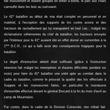
fait mouvement et étaient groupés en entier à Beine, le parc aux chars
camouflé dans les bois au sud-ouest.
e
Le 41
bataillon au début de mai était complet en personnel et en
matériel, à l'exception des supports de tirs contre avions et des
tracteurs de ravitaillement qui lui manquaient en tout cas ; malgré les
réclamations véhémentes du chef de bataillon, les tracteurs envoyés
e
par l'Intérieur pour le 41
avaient été en effet donné en surnombre à la
ère
1
D.C.R., ce qui a failli avoir des conséquences tragiques pour le
bataillon.
Le degré d'instruction atteint était suffisant (grâce à l'instruction
intensive fait malgré les intempéries et d'autres difficultés pendant six
e
mois) pour faire du 41
bataillon une unité apte au combat dans le
cadre du bataillon, comme le prouvait la qualité des tirs effectués à
Suippes et les manoeuvres faites, en particulier la manœuvre
d'ensemble effectué devant le général Brocard à la fin du mois d'avril au
camp de Mourmelon.
Par contre, dans le cadre de la Division Cuirassée, rien n'était fait.