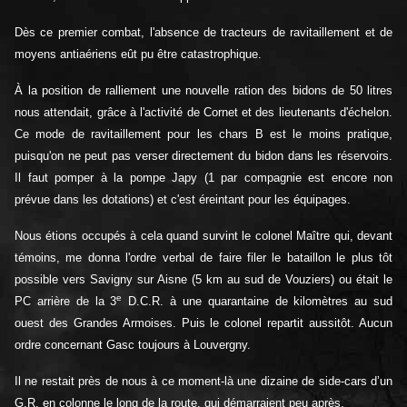
Dès ce premier combat, l'absence de tracteurs de ravitaillement et de
moyens antiaériens eût pu être catastrophique.
À la position de ralliement une nouvelle ration des bidons de 50 litres
nous attendait, grâce à l'activité de Cornet et des lieutenants d'échelon.
Ce mode de ravitaillement pour les chars B est le moins pratique,
puisqu'on ne peut pas verser directement du bidon dans les réservoirs.
Il faut pomper à la pompe Japy (1 par compagnie est encore non
prévue dans les dotations) et c'est éreintant pour les équipages.
Nous étions occupés à cela quand survint le colonel Maître qui, devant
témoins, me donna l'ordre verbal de faire filer le bataillon le plus tôt
possible vers Savigny sur Aisne (5 km au sud de Vouziers) ou était le
e
PC arrière de la 3
D.C.R. à une quarantaine de kilomètres au sud
ouest des Grandes Armoises. Puis le colonel repartit aussitôt. Aucun
ordre concernant Gasc toujours à Louvergny.
Il ne restait près de nous à ce moment-là une dizaine de side-cars d’un
G.R. en colonne le long de la route, qui démarraient peu après.