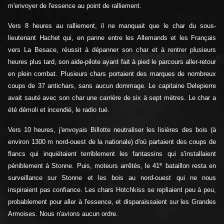
m'envoyer de l'essence au point de ralliement.
Vers 8 heures au ralliement, il ne manquait que le char du sous-
lieutenant Hachet qui, en panne entre les Allemands et les Français
vers La Besace, réussit à dépanner son char et à rentrer plusieurs
heures plus tard, son aide-pilote ayant fait à pied le parcours aller-retour
en plein combat. Plusieurs chars portaient des marques de nombreux
coups de 37 antichars, sans aucun dommage. Le capitaine Delepierre
avait sauté avec son char une carrière de six à sept mètres. Le char a
été démoli et incendié, le radio tué.
Vers 10 heures, j'envoyais Billotte neutraliser les lisières des bois (à
environ 1300 m nord-ouest de la nationale) d'où partaient des coups de
flancs qui inquiétaient terriblement les fantassins qui s'installaient
e
péniblement à Stonne. Puis, moteurs arrêtés, le 41
bataillon resta en
surveillance sur Stonne et les bois au nord-ouest qui ne nous
inspiraient pas confiance. Les chars Hotchkiss se repliaient peu à peu,
probablement pour aller à l'essence, et disparaissaient sur les Grandes
Armoises. Nous n'avions aucun ordre.