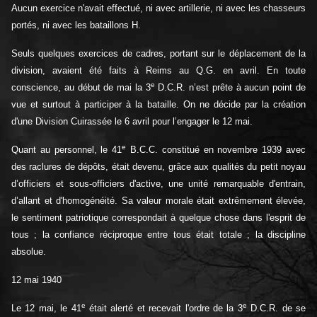
Aucun exercice n'avait effectué, ni avec artillerie, ni avec les chasseurs
portés, ni avec les bataillons H.
Seuls quelques exercices de cadres, portant sur le déplacement de la
division, avaient été faits à Reims au Q.G. en avril. En toute
e
conscience, au début de mai la 3
D.C.R. n’est prête à aucun point de
vue et surtout à participer à la bataille. On ne décide par la création
d'une Division Cuirassée le 6 avril pour l’engager le 12 mai.
e
Quant au personnel, le 41
B.C.C. constitué en novembre 1939 avec
des raclures de dépôts, était devenu, grâce aux qualités du petit noyau
d’officiers et sous-officiers d'active, une unité remarquable d'entrain,
d’allant et d'homogénéité. Sa valeur morale était extrêmement élevée,
le sentiment patriotique correspondait à quelque chose dans l'esprit de
tous ; la confiance réciproque entre tous était totale ; la discipline
absolue.
12 mai 1940
e
e
Le 12 mai, le 41
était alerté et recevait l'ordre de la 3
D.C.R. de se