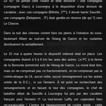
Le 41
se portait vers l'ouest et était dissocié - une compagnie
(compagnie Gasc) à Louvergny à la disposition d'une division de
ère
cavalerie ; avec une compagnie (Billotte, 1
), il devait barrer Sauville ;
e
une compagnie (Delepierre , 3
) était gardée en réserve (de qui ?) vers
Le Chesne.
Dans la nuit des citernes vinrent faire les pleins à l’initiative du sous-
lieutenant Albert au sud-est de l'étang de Gairon et les roulantes
distribuèrent le ravitaillement.
Le 15 mai à quatre heures le dispositif ordonné était en place. Les
compagnies étaient à 5 à 6 km les unes des autres. Le PC à la ferme
de la Bemonte (extrémité est) de l'étang de Gairon. Le moral était bon,
mais on ne comprenait pas ce fractionnement, on ne comprenait pas la
contre-attaque du 14, aucun ordre, aucun renseignement sur les autres
unités de la D.C.r., ni sur l'ennemi. À tel point en recherchant des
renseignements et en faisant le tour des compagnies, le chef de
bataillon allant de Sauville à Louvergny fut pris par des cavaliers
français pour l'ennemi !!! La tout-terrain Laffly est cependant bien
reconnaissable ! L'erreur fut heureusement de courte durée ; cette