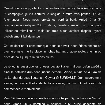
Quand, tout à coup, allant sur le tand-sad du motocycliste Auffroy de la
e
3
compagnie, je vis s'arrêter le long de la route trois petites D.K.W.
e
Allemandes. Nous nous croisâmes bord à bord. Arrivé à la 3
compagnie à quelques 200 m de là, j’alertais aussitôt un char pour
utiliser sa mitrailleuse, mais les trois autos avaient disparu, ayant
probablement fait demi tour.
Cet incident ne fit constater que, sans le savoir, nous étions encore en
première ligne ; je fis placer un char, battant chaque route, chemin ou
piste de bois jusqu'à la fin des pleins.
Je réfléchis aussi que les choses devaient aller mal pour qu'on expédie
ainsi le bataillon d'un bond jusque derrière l’Aisne, à plus de 40 km de
là. Le char du sous-lieutenant Guyhur (MEURSAULT) étant sévèrement
avarié, je donnai l'ordre de le faire sauter, ce qui fut fait avant de
commencer le mouvement.
Vers 19 heures ne nous mettions en route par Sy, le bois de Sy, où
nous vîmes un « bombing » soignée, suivi d'une descente de