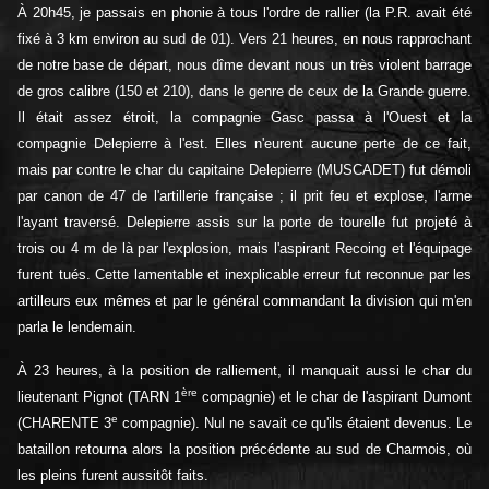
À 20h45, je passais en phonie à tous l'ordre de rallier (la P.R. avait été
fixé à 3 km environ au sud de 01). Vers 21 heures, en nous rapprochant
de notre base de départ, nous dîme devant nous un très violent barrage
de gros calibre (150 et 210), dans le genre de ceux de la Grande guerre.
Il était assez étroit, la compagnie Gasc passa à l'Ouest et la
compagnie Delepierre à l'est. Elles n'eurent aucune perte de ce fait,
mais par contre le char du capitaine Delepierre (MUSCADET) fut démoli
par canon de 47 de l'artillerie française ; il prit feu et explose, l'arme
l'ayant traversé. Delepierre assis sur la porte de tourelle fut projeté à
trois ou 4 m de là par l'explosion, mais l'aspirant Recoing et l'équipage
furent tués. Cette lamentable et inexplicable erreur fut reconnue par les
artilleurs eux mêmes et par le général commandant la division qui m'en
parla le lendemain.
À 23 heures, à la position de ralliement, il manquait aussi le char du
ère
lieutenant Pignot (TARN 1
compagnie) et le char de l'aspirant Dumont
e
(CHARENTE 3
compagnie). Nul ne savait ce qu'ils étaient devenus. Le
bataillon retourna alors la position précédente au sud de Charmois, où
les pleins furent aussitôt faits.