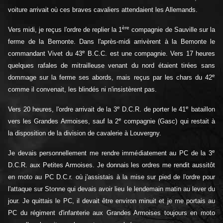
voiture arrivait où ces braves cavaliers attendaient les Allemands.
ère
Vers midi, je reçus l'ordre de replier la 1
compagnie de Sauville sur la
ferme de la Bemonte. Dans l'après-midi arrivèrent à la Bemonte le
e
commandant Vivet du 43
B.C.C. est une compagnie. Vers 17 heures
quelques rafales de mitrailleuse venant du nord étaient tirées sans
e
dommage sur la ferme ses abords, mais reçus par les chars du 42
comme il convenait, les blindés ni n'insistèrent pas.
e
e
Vers 20 heures, l'ordre arrivait de la 3
D.C.R. de porter le 41
bataillon
e
vers les Grandes Armoises, sauf la 2
compagnie (Gasc) qui restait à
la disposition de la division de cavalerie à Louvergny.
e
Je devais personnellement me rendre immédiatement au PC de la 3
D.C.R. aux Petites Armoises. Je donnais les ordres me rendit aussitôt
en moto au PC D.C.r. où j'assistais à la mise sur pied de l'ordre pour
l'attaque sur Stonne qui devais avoir lieu le lendemain matin au lever du
jour. Je quittais le PC, il devait être environ minuit et je me portais au
PC du régiment d'infanterie aux Grandes Armoises toujours en moto