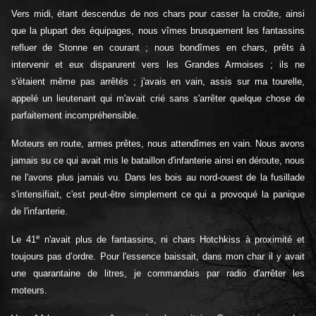
Vers midi, étant descendus de nos chars pour casser la croûte, ainsi
que la plupart des équipages, nous vîmes brusquement les fantassins
refluer de Stonne en courant ; nous bondîmes en chars, prêts à
intervenir et eux disparurent vers les Grandes Armoises ; ils ne
s'étaient même pas arrêtés ; j'avais en vain, assis sur ma tourelle,
appelé un lieutenant qui m'avait crié sans s'arrêter quelque chose de
parfaitement incompréhensible.
Moteurs en route, armes prêtes, nous attendîmes en vain. Nous avons
jamais su ce qui avait mis le bataillon d'infanterie ainsi en déroute, nous
ne l'avons plus jamais vu. Dans les bois au nord-ouest de la fusillade
s'intensifiait, c'est peut-être simplement ce qui a provoqué la panique
de l'infanterie.
e
Le 41
n'avait plus de fantassins, ni chars Hotchkiss à proximité et
toujours pas d’ordre. Pour l'essence baissait, dans mon char il y avait
une quarantaine de litres, je commandais par radio d'arrêter les
moteurs.