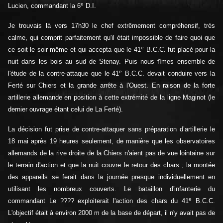
e
Lucien, commandant la 6
D.I.
Je trouvais là vers 17h30 le chef extrêmement compréhensif, très
calme, qui comprit parfaitement qu'il était impossible de faire quoi que
e
ce soit le soir même et qui accepta que le 41
B.C.C. fut placé pour la
nuit dans les bois au sud de Stenay. Puis nous fîmes ensemble de
e
l'étude de la contre-attaque que le 41
B.C.C. devait conduire vers la
Ferté sur Chiers et la grande arrête à l'Ouest. En raison de la forte
artillerie allemande en position à cette extrémité de la ligne Maginot (le
dernier ouvrage étant celui de La Ferté).
La décision fut prise de contre-attaquer sans préparation d’artillerie le
18 mai après 19 heures seulement, de manière que les observatoires
allemands de la rive droite de la Chiers n'aient pas de vue lointaine sur
le terrain d'action et que la nuit couvre le retour des chars ; la montée
des appareils se ferait dans la journée presque individuellement en
utilisant les nombreux couverts. Le bataillon d'infanterie du
e
commandant Le ???? exploiterait l'action des chars du 41
B.C.C.
L'objectif était à environ 2000 m de la base de départ, il n'y avait pas de