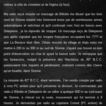
mètres à côté du cimetière et de l'église (à l'est).
Ma radio reçut ensuite un message de Billotte me disant que les bois
nord de Stonne étaient très fortement tenus par de nombreuses armes
automatiques et antichars et qu'il continuait vers l'est en liaison avec
Delepierre ; je lui répondis de stopper. Un message reçu de Delepierre
peu après signalait que les troupes françaises occupaient les ???? et
que La Besace était libre. J'étais ressorti du village et étais venu me
mettre à 200 m ou 300 m au sud de Stonne, n'ayant pas trouvé un bon
point d'observation en char et ayant la liaison radio. Je remarquai que
e
les fantassins, malgré la présence des Hotchkiss du 45
B.C.C.
paraissaient très inquiets et pénétraient, vraiment comme des chiens
qu’on fouette, dans Stonne.
e
La mission du 41
B.C.C. étant terminée, J’en rendis compte par radio
à mon PC arrière pour qu'il prévienne la division. Je commandais par
radio à Billotte et Delepierre de se rallier à quelque 600 m au sud-ouest
de Stonne, à cheval sur la route, mouvement qui fut terminé à 8
heures. Je demandais par radio au capitaine Cornet (PC arrière) de