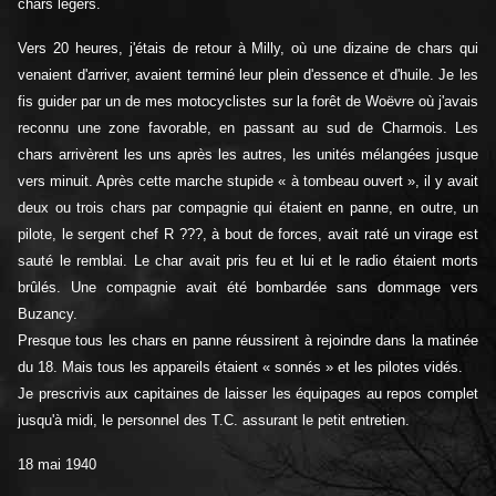
chars légers.
Vers 20 heures, j'étais de retour à Milly, où une dizaine de chars qui
venaient d'arriver, avaient terminé leur plein d'essence et d'huile. Je les
fis guider par un de mes motocyclistes sur la forêt de Woëvre où j'avais
reconnu une zone favorable, en passant au sud de Charmois. Les
chars arrivèrent les uns après les autres, les unités mélangées jusque
vers minuit. Après cette marche stupide « à tombeau ouvert », il y avait
deux ou trois chars par compagnie qui étaient en panne, en outre, un
pilote, le sergent chef R ???, à bout de forces, avait raté un virage est
sauté le remblai. Le char avait pris feu et lui et le radio étaient morts
brûlés. Une compagnie avait été bombardée sans dommage vers
Buzancy.
Presque tous les chars en panne réussirent à rejoindre dans la matinée
du 18. Mais tous les appareils étaient « sonnés » et les pilotes vidés.
Je prescrivis aux capitaines de laisser les équipages au repos complet
jusqu'à midi, le personnel des T.C. assurant le petit entretien.
18 mai 1940