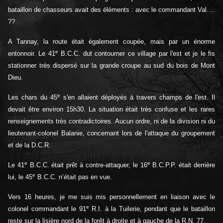
bataillon de chasseurs avait des éléments : avec le commandant Val….
??
A Tannay, la route était également coupée, mais par un énorme
e
entonnoir. Le 41
B.C.C. dut contourner ce village par l'est et je le fis
stationner très dispersé sur la grande croupe au sud du bois de Mont
Dieu.
e
Les chars du 45
s'en allaient déployés à travers champs de l'est. Il
devait être environ 15h30. La situation était très confuse et les rares
renseignements très contradictoires. Aucun ordre, ni de la division ni du
lieutenant-colonel Balanie, concernant lors de l'attaque du groupement
et de la D.C.R.
e
e
Le 41
B.C.C. était prêt à contre-attaquer, le 16
B.C.P.P. était derrière
e
lui, le 45
B.C.C. n’était pas en vue.
Vers 16 heures, je me suis mis personnellement en liaison avec le
e
colonel commandant le 91
R.I. à la Tuilerie, pendant que le bataillon
reste sur la lisière nord de la forêt à droite et à gauche de la R.N. 77.