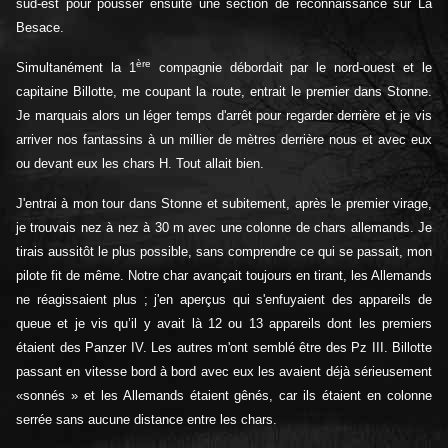
sud-est pour pousser ensuite une section de reconnaissance sur La
Besace.
ère
Simultanément la 1
compagnie débordait par le nord-ouest et le
capitaine Billotte, me coupant la route, entrait le premier dans Stonne.
Je marquais alors un léger temps d'arrêt pour regarder derrière et je vis
arriver nos fantassins à un millier de mètres derrière nous et avec eux
ou devant eux les chars H. Tout allait bien.
J'entrai à mon tour dans Stonne et subitement, après le premier virage,
je trouvais nez à nez à 30 m avec une colonne de chars allemands. Je
tirais aussitôt le plus possible, sans comprendre ce qui se passait, mon
pilote fit de même. Notre char avançait toujours en tirant, les Allemands
ne réagissaient plus ; j'en aperçus qui s'enfuyaient des appareils de
queue et je vis qu’il y avait là 12 ou 13 appareils dont les premiers
étaient des Panzer IV. Les autres m'ont semblé être des Pz III. Billotte
passant en vitesse bord à bord avec eux les avaient déjà sérieusement
«sonnés » et les Allemands étaient gênés, car ils étaient en colonne
serrée sans aucune distance entre les chars.