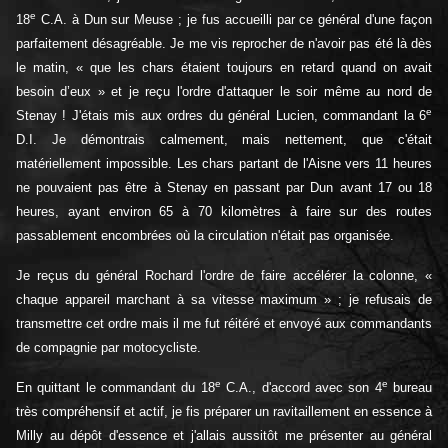
e
18
C.A. à Dun sur Meuse ; je fus accueilli par ce général d'une façon
parfaitement désagréable. Je me vis reprocher de n'avoir pas été là dès
le matin, « que les chars étaient toujours en retard quand on avait
besoin d’eux » et je reçu l'ordre d'attaquer le soir même au nord de
e
Stenay ! J'étais mis aux ordres du général Lucien, commandant la 6
D.I. Je démontrais calmement, mais nettement, que c'était
matériellement impossible. Les chars partant de l'Aisne vers 11 heures
ne pouvaient pas être à Stenay en passant par Dun avant 17 ou 18
heures, ayant environ 65 à 70 kilomètres à faire sur des routes
passablement encombrées où la circulation n'était pas organisée.
Je reçus du général Rochard l'ordre de faire accélérer la colonne, «
chaque appareil marchant à sa vitesse maximum » ; je refusais de
transmettre cet ordre mais il me fut réitéré et envoyé aux commandants
de compagnie par motocycliste.
e
e
En quittant le commandant du 18
C.A., d'accord avec son 4
bureau
très compréhensif et actif, je fis préparer un ravitaillement en essence à
Milly au dépôt d'essence et j'allais aussitôt me présenter au général