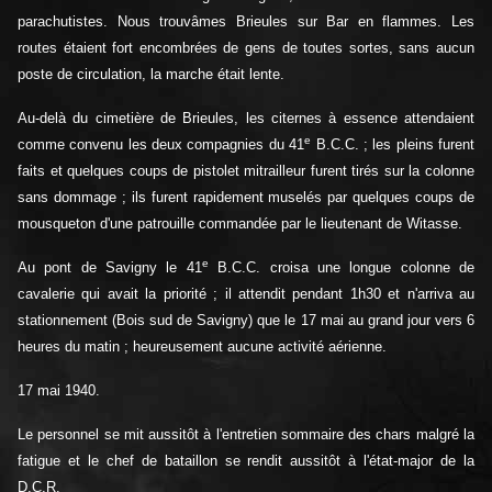
parachutistes. Nous trouvâmes Brieules sur Bar en flammes. Les
routes étaient fort encombrées de gens de toutes sortes, sans aucun
poste de circulation, la marche était lente.
Au-delà du cimetière de Brieules, les citernes à essence attendaient
e
comme convenu les deux compagnies du 41
B.C.C. ; les pleins furent
faits et quelques coups de pistolet mitrailleur furent tirés sur la colonne
sans dommage ; ils furent rapidement muselés par quelques coups de
mousqueton d'une patrouille commandée par le lieutenant de Witasse.
e
Au pont de Savigny le 41
B.C.C. croisa une longue colonne de
cavalerie qui avait la priorité ; il attendit pendant 1h30 et n'arriva au
stationnement (Bois sud de Savigny) que le 17 mai au grand jour vers 6
heures du matin ; heureusement aucune activité aérienne.
17 mai 1940.
Le personnel se mit aussitôt à l'entretien sommaire des chars malgré la
fatigue et le chef de bataillon se rendit aussitôt à l'état-major de la
D.C.R.