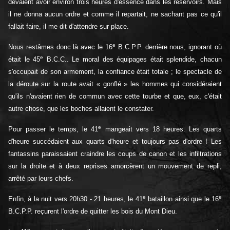
devaient avoir environ trois heures d'essence dans les réservoirs. Mais
il ne donna aucun ordre et comme il repartait, ne sachant pas ce qu'il
fallait faire, il me dit d'attendre sur place.
e
Nous restâmes donc là avec le 16
B.C.P.P. derrière nous, ignorant où
e
était le 45
B.C.C.. Le moral des équipages était splendide, chacun
s'occupait de son armement, la confiance était totale ; le spectacle de
la déroute sur la route avait « gonflé » les hommes qui considéraient
qu'ils n'avaient rien de commun avec cette tourbe et que, eux, c'était
autre chose, que les boches allaient le constater.
e
Pour passer le temps, le 41
mangeait vers 18 heures. Les quarts
d'heure succédaient aux quarts d'heure et toujours pas d'ordre ! Les
fantassins paraissaient craindre les coups de canon et les infiltrations
sur la droite et à deux reprises amorcèrent un mouvement de repli,
arrêté par leurs chefs.
e
e
Enfin, à la nuit vers 20h30 - 21 heures, le 41
bataillon ainsi que le 16
B.C.P.P. reçurent l'ordre de quitter les bois du Mont Dieu.
e