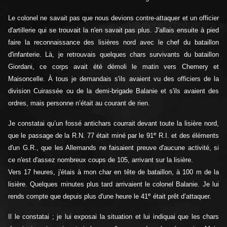
Le colonel ne savait pas que nous devions contre-attaquer et un officier
d'artillerie qui se trouvait la n'en savait pas plus. J'allais ensuite à pied
faire la reconnaissance des lisières nord avec le chef du bataillon
d'infanterie. Là, je retrouvais quelques chars survivants du bataillon
Giordani, ce corps avait été démoli le matin vers Chemery et
Maisoncelle. À tous je demandais s'ils avaient vu des officiers de la
division Cuirassée ou de la demi-brigade Balanie et s'ils avaient des
ordres, mais personne n’était au courant de rien.
Je constatai qu’un fossé antichars courrait devant toute la lisière nord,
e
que le passage de la R.N. 77 était miné par le 91
R.I. et des éléments
d'un G.R., que les Allemands ne faisaient preuve d'aucune activité, si
ce n'est d'assez nombreux coups de 105, arrivant sur la lisière.
Vers 17 heures, j'étais à mon char en tête de bataillon, à 100 m de la
lisière. Quelques minutes plus tard arrivaient le colonel Balanie. Je lui
e
rends compte que depuis plus d'une heure le 41
était prêt d’attaquer.
Il le constatai ; je lui exposai la situation et lui indiquai que les chars