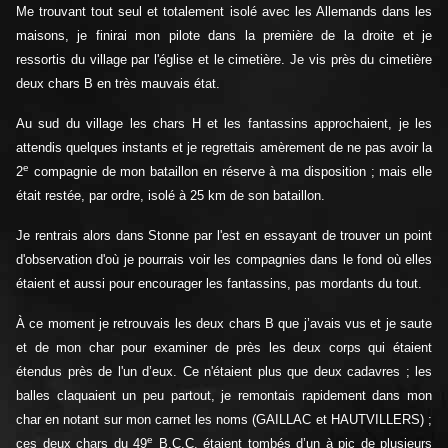
Me trouvant tout seul et totalement isolé avec les Allemands dans les
maisons, je finirai mon pilote dans la première de la droite et je
ressortis du village par l'église et le cimetière. Je vis près du cimetière
deux chars B en très mauvais état.
Au sud du village les chars H et les fantassins approchaient, je les
attendis quelques instants et je regrettais amèrement de ne pas avoir la
e
2
compagnie de mon bataillon en réserve à ma disposition ; mais elle
était restée, par ordre, isolé à 25 km de son bataillon.
Je rentrais alors dans Stonne par l'est en essayant de trouver un point
d'observation d'où je pourrais voir les compagnies dans le fond où elles
étaient et aussi pour encourager les fantassins, pas mordants du tout.
À ce moment je retrouvais les deux chars B que j’avais vus et je saute
et de mon char pour examiner de près les deux corps qui étaient
étendus près de l'un d’eux. Ce n'étaient plus que deux cadavres ; les
balles claquaient un peu partout, je remontais rapidement dans mon
char en notant sur mon carnet les noms (GAILLAC et HAUTVILLERS) ;
e
ces deux chars du 49
B.C.C. étaient tombés d’un à pic de plusieurs