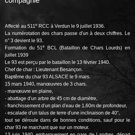
compagnie
e
Affecté au 511
RCC à Verdun le 9 juillet 1936.
La numérotation des chars passe d'un à deux chiffres. Le
n° 3 devient le 93.
e
Formation du 51
BCL (Bataillon de Chars Lourds) en
juillet 1939
Le 93 est perçu par le bataillon le 13 février 1940.
Chef de char : Lieutenant Besançon.
Baptême du char 93 ALSACE le 9 mars.
15 mars 1940, manœuvres de 3 chars.
- manœuvre en plaine,
- abattage d'un arbre de 45 cm de diamètre,
- franchissement d'un plan d'eau de 1,60m de profondeur,
- escalade d'un talus de terre d'une inclinaison de 40°,
tout se déroule dans de bonnes conditions, sauf pour le
char 93 ne marchant que sur un moteur.
13 juin 1940, embarquement en gare de Landres, départ