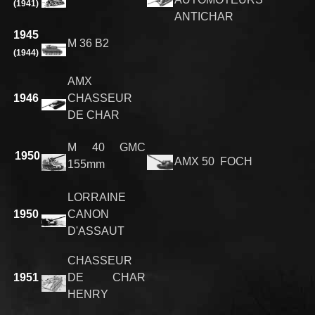
(1941)
ANTICHAR
1945
M 36 B2
(1944)
AMX
1946
CHASSEUR
DE CHAR
M 40 GMC
1950
AMX 50 FOCH
155mm
LORRAINE
1950
CANON
D'ASSAUT
CHASSEUR
1951
DE CHAR
HENRY