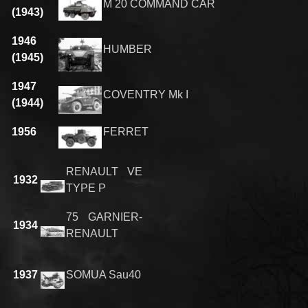
M 20 COMMAND CAR
(1943)
1946
HUMBER
(1945)
1947
COVENTRY Mk I
(1944)
1956
FERRET
RENAULT VE
1932
TYPE P
75 GARNIER-
1934
RENAULT
1937
SOMUA Sau40