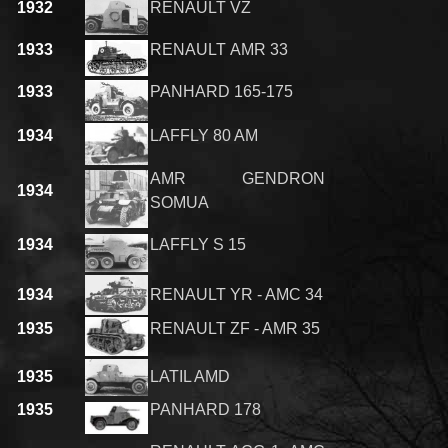
1932
RENAULT VZ
1933
RENAULT AMR 33
1933
PANHARD 165-175
1934
LAFFLY 80 AM
AMR GENDRON
1934
SOMUA
1934
LAFFLY S 15
1934
RENAULT YR - AMC 34
1935
RENAULT ZF - AMR 35
1935
LATIL AMD
1935
PANHARD 178