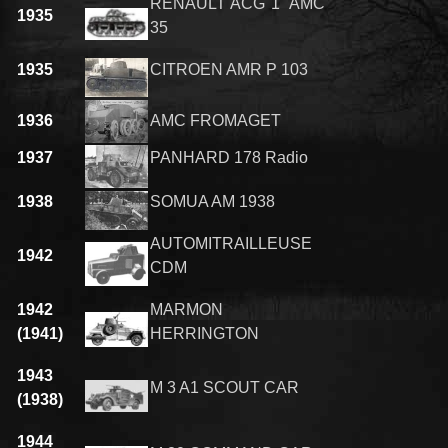
RENAULT ACG 1 AMC
1935
35
1935
CITROEN AMR P 103
1936
AMC FROMAGET
1937
PANHARD 178 Radio
1938
SOMUA AM 1938
AUTOMITRAILLEUSE
1942
CDM
1942
MARMON
(1941)
HERRINGTON
1943
M 3 A1 SCOUT CAR
(1938)
1944