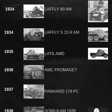
1934
LAFFLY 80 AM
1934
LAFFLY S 15 R AM
1935
LATIL AMD
1936
AMC FROMAGET
1937
PANHARD 178 PC
1938
SOMUA AM 1938