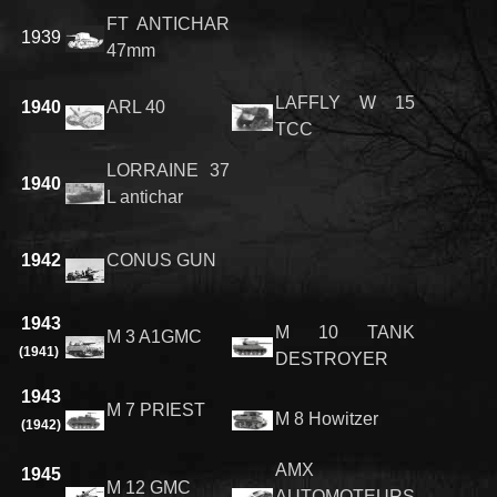
FT ANTICHAR
1939
47mm
LAFFLY W 15
1940
ARL 40
TCC
LORRAINE 37
1940
L antichar
1942
CONUS GUN
1943
M 10 TANK
M 3 A1GMC
(1941)
DESTROYER
1943
M 7 PRIEST
M 8 Howitzer
(1942)
AMX
1945
M 12 GMC
AUTOMOTEURS