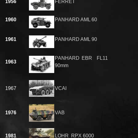
1956
FERRET
1960
PANHARD AML 60
1961
PANHARD AML 90
PANHARD EBR FL11
1963
90mm
1967
VCAI
1976
VAB
1981
LOHR RPX 6000