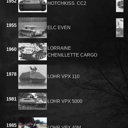
1952
HOTCHKISS CC2
1955
ELC EVEN
LORRAINE
1960
CHENILLETTE CARGO
1978
LOHR VPX 110
1981
LOHR VPX 5000
1985
LOHR VPX 40M