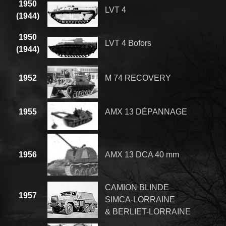
1950
LVT 4
(1944)
1950
LVT 4 Bofors
(1944)
1952
M 74 RECOVERY
1955
AMX 13 DÉPANNAGE
1956
AMX 13 DCA 40 mm
CAMION BLINDE
1957
SIMCA-LORRAINE
& BERLIET-LORRAINE