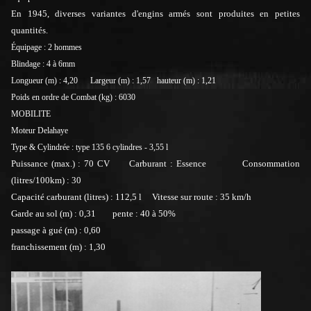
En 1945, diverses variantes d'engins armés sont produites en petites
quantités.
Équipage : 2 hommes
Blindage : 4 à 6mm
Longueur (m) : 4,20 Largeur (m) : 1,57 hauteur (m) : 1,21
Poids en ordre de Combat (kg) : 6030
MOBILITE
Moteur Delahaye
Type & Cylindrée : type 135 6 cylindres - 3,55 l
Puissance (max.) : 70 CV
Carburant : Essence Consommation
(litres/100km) : 30
Capacité carburant (litres) : 112,5 l
Vitesse sur route : 35 km/h
Garde au sol (m) : 0,31
pente : 40 à 50%
passage à gué (m) : 0,60
franchissement (m) : 1,30