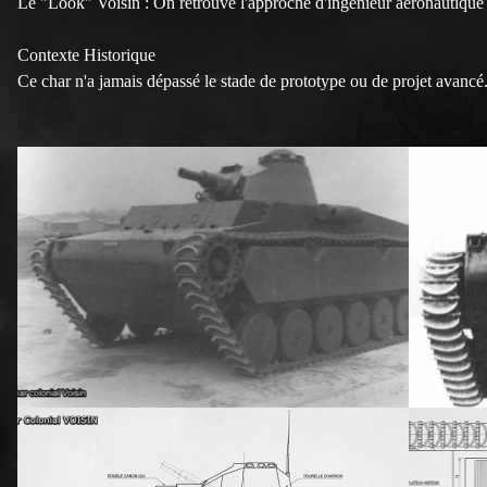
Le "Look" Voisin : On retrouve l'approche d'ingénieur aéronautique
Contexte Historique
Ce char n'a jamais dépassé le stade de prototype ou de projet avanc