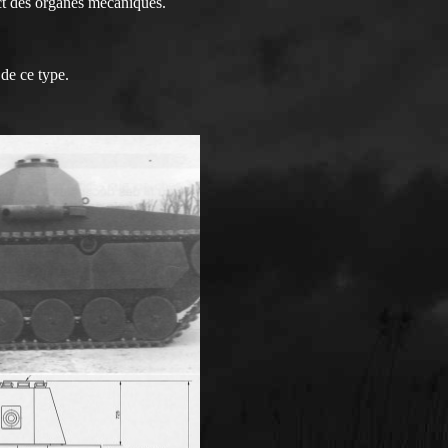
ct des organes mécaniques.
de ce type.