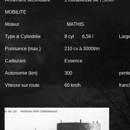
MOBILITE
Moteur
MATHIS
Type & Cylindrée
8 cyl 6,56 l
Large
Puissance (max.)
210 cv à 3000t/m
Carburant
Essence
Autonomie (km)
300
pente
Vitesse sur route
60 km/h
franc