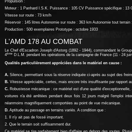
Propulsion :
Moteur : 1 Panhard I.S.K. Puissance : 105 CV Puissance spécifique : 13 
Vitesse sur route : 73 km/h
Réservoir : 145 litres Autonomie sur route : 363 km Autonomie tout terrain
Production : 500 exemplaires Prototype : octobre 1933
L'AMD 178 AU COMBAT
Le Chef d'Escadron Joseph d'Astorg (1892 - 1944), commandant le Grou
ème
4
D.L.M. pendant les opérations de la campagne de France (11 - 24 juin 1
Qualités particulièrement appréciées dans le matériel en cause :
A.
Silence, permettant sous la réserve indiquée ci-après au sujet des freins
B.
Vitesse appréciable, certes, mais encore très insuffisante par rapport a
C.
Robustesse mécanique : ce matériel est d'une qualité d'exceptionnelle,
voitures n'a été arrêtées pendant deux fois 12 jours malgré l'emploi in
néanmoins magnifiquement comportées au point de vue mécanique.
D.
Aptitude au passage en terrains variés. A condition que :
1. Il n'y ait pas de fossé important.
2. Que le terrain soit suffisamment dur.
Ce matériel se tire parfaitement bien d'affaire en dehors des routes. Plu