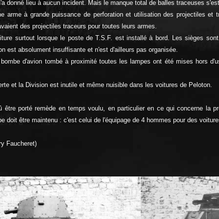
'a donné lieu à aucun incident. Mais le manque total de balles traceuses s'est 
e arme à grande puissance de perforation et utilisation des projectiles et tra
vaient des projectiles traceurs pour toutes leurs armes.
oiture surtout lorsque le poste de T.S.F. est installé à bord. Les sièges sont
on est absolument insuffisante et n'est d'ailleurs pas organisée.
e bombe d'avion tombé à proximité toutes les lampes ont été mises hors d'us
 et la Division est inutile et même nuisible dans les voitures de Peloton.
 être porté remède en temps voulu, en particulier en ce qui concerne la pro
e doit être maintenu : c'est celui de l'équipage de 4 hommes pour des voitures
ry Faucheret)