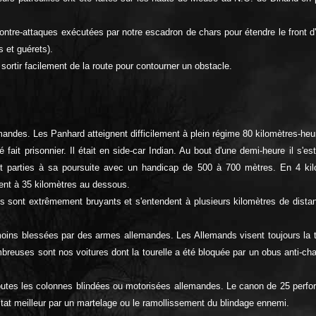
tre-attaques exécutées par notre escadron de chars pour étendre le front d'a
s et guérets).
sortir facilement de la route pour contourner un obstacle.
mandes. Les Panhard atteignent difficilement à plein régime 80 kilomètres-heu
 fait prisonnier. Il était en side-car Indian. Au bout d'une demi-heure il s'e
nt parties à sa poursuite avec un handicap de 500 à 700 mètres. En 4 kilom
ent à 35 kilomètres au dessous.
ins sont extrêmement bruyants et s'entendent à plusieurs kilomètres de dis
moins blessées par des armes allemandes. Les Allemands visent toujours la to
nombreuses sont nos voitures dont la tourelle a été bloquée par un obus anti
 toutes les colonnes blindées ou motorisées allemandes. Le canon de 25 perfo
ltat meilleur par un martelage ou le ramollissement du blindage ennemi.