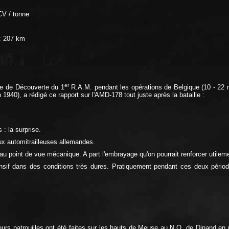
CV / tonne
 : 207 km
er
pe de Découverte du 1
R.A.M. pendant les opérations de Belgique (10 - 22
940), a rédigé ce rapport sur l'AMD-178 tout juste après la bataille :
 : la surprise.
ux automitrailleuses allemandes.
 au point de vue mécanique. A part l'embrayage qu'on pourrait renforcer util
tensif dans des conditions très dures. Pratiquement pendant ces deux périod
sieurs patrouilles ont été faites sur les hauts de Meuse au N.O. de Dinand 