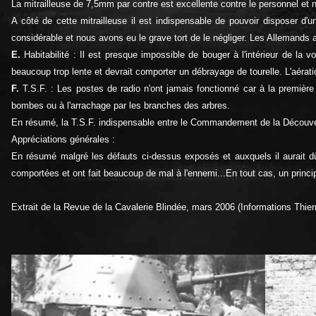
La mitrailleuse de 7,5mm par contre est excellente contre le personnel et n
A côté de cette mitrailleuse il est indispensable de pouvoir disposer d'un
considérable et nous avons eu le grave tort de le négliger. Les Allemands a
E.
Habitabilité : Il est presque impossible de bouger à l'intérieur de la v
beaucoup trop lente et devrait comporter un débrayage de tourelle. L'aérati
F.
T.S.F. : Les postes de radio n'ont jamais fonctionné car à la premièr
bombes ou à l'arrachage par les branches des arbres.
En résumé, la T.S.F. indispensable entre le Commandement de la Découverte
Appréciations générales :
En résumé malgré les défauts ci-dessus exposés et auxquels il aurait dû
comportées et ont fait beaucoup de mal à l'ennemi...En tout cas, un princip
Extrait de la Revue de la Cavalerie Blindée, mars 2006 (Informations Thier