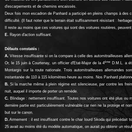
d'escarpements et de chemins encaissés.
Deux fois mon escadron de Panhard a participé en pleins champs à des con
difficulté. (Il faut noter que le terrain était suffisamment résistant : herbage
Il reste au moins que ces voitures qui sont des voitures routières, peuvent 
E.
Rayon d'action suffisant.
Défauts constatés :
A.
Vitesse insuffisante si on la compare à celle des automitrailleuses alle
ème
Or, le 15 juin à Courtenay, un officier d'Etat-Major de la 4
D.M.L. a été
Montargis sur la route nationale. Trois automitrailleuses allemandes so
instantanée de 110 à 115 kilomètres-heure au moins. Nos Panhard plafonn
B.
Si la marche même à plein régime est silencieuse, par contre les fre
nuit, auquel il importe de porter un remède.
C.
Blindage : nettement insuffisant. Toutes nos voitures ont été plus ou 
dernière partie est particulièrement vulnérable car rien ne la protège et 
but sur le canon.
D.
Armement : il est insuffisant contre le char lourd Skoda qui précédait
25 avait au moins été du modèle automatique, on aurait pu obtenir un résu