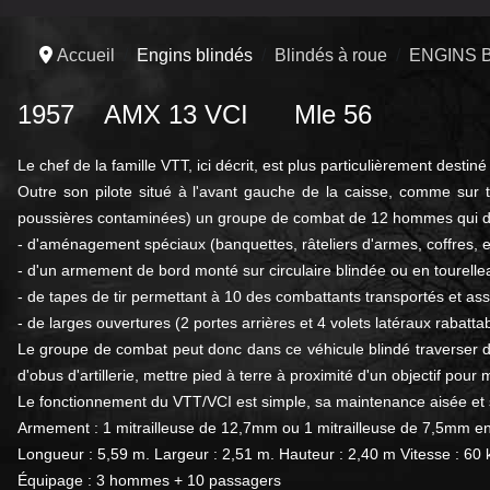
Accueil
Engins blindés
Blindés à roue
ENGINS 
1957 AMX 13 VCI Mle 56
Le chef de la famille VTT, ici décrit, est plus particulièrement desti
Outre son pilote situé à l'avant gauche de la caisse, comme sur
poussières contaminées) un groupe de combat de 12 hommes qui d
- d'aménagement spéciaux (banquettes, râteliers d'armes, coffres, et
- d'un armement de bord monté sur circulaire blindée ou en tourelle
- de tapes de tir permettant à 10 des combattants transportés et assi
- de larges ouvertures (2 portes arrières et 4 volets latéraux rabat
Le groupe de combat peut donc dans ce véhicule blindé traverser d
d'obus d'artillerie, mettre pied à terre à proximité d'un objectif pou
Le fonctionnement du VTT/VCI est simple, sa maintenance aisée et sa
Armement : 1 mitrailleuse de 12,7mm ou 1 mitrailleuse de 7,5mm en
Longueur : 5,59 m. Largeur : 2,51 m. Hauteur : 2,40 m Vitesse : 60 k
Équipage : 3 hommes + 10 passagers