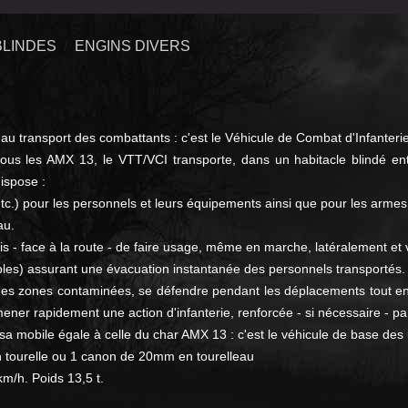
BLINDES
ENGINS DIVERS
né au transport des combattants : c'est le Véhicule de Combat d'Infanteri
 tous les AMX 13, le VTT/VCI transporte, dans un habitacle blindé 
ispose :
c.) pour les personnels et leurs équipements ainsi que pour les armes in
au.
s - face à la route - de faire usage, même en marche, latéralement et ve
tables) assurant une évacuation instantanée des personnels transportés.
es zones contaminées, se défendre pendant les déplacements tout en é
r mener rapidement une action d'infanterie, renforcée - si nécessaire - 
 mobile égale à celle du char AMX 13 : c'est le véhicule de base des 
 tourelle ou 1 canon de 20mm en tourelleau
m/h. Poids 13,5 t.