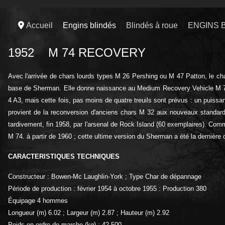
Accueil
Engins blindés
Blindés à roue
ENGINS 
1952 M 74 RECOVERY
Avec l'arrivée de chars lourds types M 26 Pershing ou M 47 Patton, le cha
base de Sherman. Elle donne naissance au Medium Recovery Vehicle M 74. 
4 A3, mais cette fois, pas moins de quatre treuils sont prévus : un puissant tr
provient de la reconversion d'anciens chars M 32 aux nouveaux standards.
tardivement, fin 1958, par l'arsenal de Rock Island (60 exemplaires). Com
M 74. à partir de 1960 ; cette ultime version du Sherman a été la dernière
CARACTERISTIQUES TECHNIQUES
Constructeur : Bowen-Mc Laughlin-York ; Type Char de dépannage
Période de production : février 1954 à octobre 1955 : Production 380
Équipage 4 hommes
Longueur (m) 6.02 ; Largeur (m) 2.87 ; Hauteur (m) 2.92
Poids en ordre de marche (kg) : 42 500