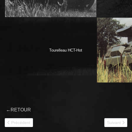
Tourelleau HCT-Hot
←
RETOUR
Article précédent : 1985 LOHR VPX40M
Article suiv
Précédent
Suivant