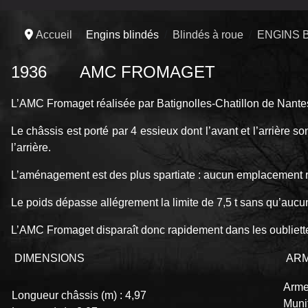
Accueil
Engins blindés
Blindés à roue
ENGINS 
1936 AMC FROMAGET
L’AMC Fromaget réalisée par Batignolles-Chatillon de Nantes
Le châssis est porté par 4 essieux dont l’avant et l’arrière 
l’arrière.
L’aménagement est des plus spartiate : aucun emplacement ra
Le poids dépasse allégrement la limite de 7,5 t sans qu’aucun
L’AMC Fromaget disparaît donc rapidement dans les oubliettes
DIMENSIONS
AR
Arme
Longueur châssis (m) : 4,97
Munit