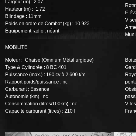
Largeur (m) : 2,07
Rotat
Hauteur (m) : 1,72
Éléva
Blindage : 11mm
Vise
Poids en ordre de Combat (kg) : 10 923
Arme
Équipement radio : néant
Muni
MOBILITE
Moteur : Chaise (Omnium Métallurgique)
Boite
Type & Cylindrée : 8 BC 401
Garde
Puissance (max.) : 190 cv à 2 600 t/m
Rayon
Rapport poids/puissance : nc
pente
Carburant : Essence
Obsta
Autonomie (km) : nc
pass
Consommation (litres/100km) : nc
Vites
Capacité carburant (litres) : 210 l
Fran