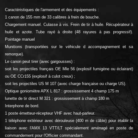
Caractéristiques de l'armement et des équipements :
1 canon de 155 mm de 33 calibres à frein de bouche.
Chargement manuel. Culasse à vis. Frein de tir à huile. Récupérateur à
huile et azote. Tube rayé à droite (48 rayures à pas progressif).
Pointage manuel
Munitions (transportées sur le véhicule d accompagnement et sa
remorque).
Le canon peut tirer (avec gargousses) :
soit les projectiles français OE Mle 56 (explosif fumigène ou éclairant)
ou OE CCr155 (explosif à culot creux) ;
soit les projectiles US M 107 (avec charge française ou charge US).
Optique goniomètre APX L 817 : grossissement 4 champ 175 m
lunette de tir direct M 321 : grossissement à champ 180 m
Interphone de bord.
1 poste émetteur-récepteur VHF avec haut-parleur.
1 téléphone extérieur avec dérouleuse (400 m de câble) pour établir la
liaison avec l'AMX 13 VTT/LT spécialement aménagé en poste de
commandement pour l'Officier commandant.