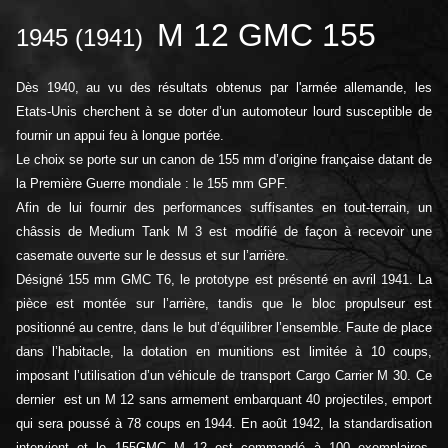
M 12 GMC 155
1945 (1941)
Dès 1940, au vu des résultats obtenus par l'armée allemande, les
Etats-Unis cherchent à se doter d’un automoteur lourd susceptible de
fournir un appui feu à longue portée.
Le choix se porte sur un canon de 155 mm d’origine française datant de
la Première Guerre mondiale : le 155 mm GPF.
Afin de lui fournir des performances suffisantes en tout-terrain, un
châssis de Medium Tank M 3 est modifié de façon à recevoir une
casemate ouverte sur le dessus et sur l’arrière.
Désigné 155 mm GMC T6, le prototype est présenté en avril 1941. La
pièce est montée sur l’arrière, tandis que le bloc propulseur est
positionné au centre, dans le but d’équilibrer l’ensemble. Faute de place
dans l’habitacle, la dotation en munitions est limitée à 10 coups,
imposant l’utilisation d’un véhicule de transport Cargo Carrier M 30. Ce
dernier est un M 12 sans armement embarquant 40 projectiles, emport
qui sera poussé à 78 coups en 1944. En août 1942, la standardisation
intervient et le 155GMC M 12 est commandé à 100 exemplaires.