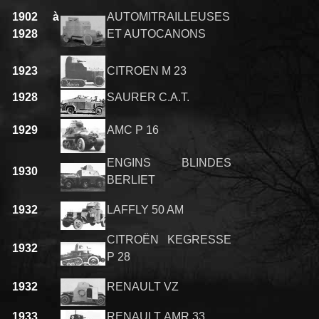
1902 à
AUTOMITRAILLEUSES
1928
ET AUTOCANONS
1923
CITROEN M 23
1928
SAURER C.A.T.
1929
AMC P 16
ENGINS BLINDES
1930
BERLIET
1932
LAFFLY 50 AM
CITROËN KEGRESSE
1932
P 28
1932
RENAULT VZ
1933
RENAULT AMR 33