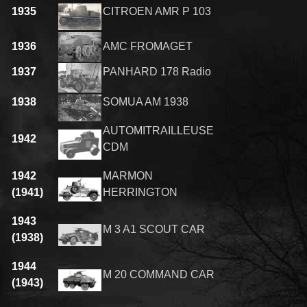
1935
CITROEN AMR P 103
1936
AMC FROMAGET
1937
PANHARD 178 Radio
1938
SOMUA AM 1938
AUTOMITRAILLEUSE
1942
CDM
1942
MARMON
(1941)
HERRINGTON
1943
M 3 A1 SCOUT CAR
(1938)
1944
M 20 COMMAND CAR
(1943)