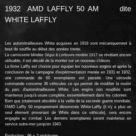
1932 AMD LAFFLY 50 AM dite
WHITE LAFFLY
Les automitrailleuses White acquises en 1918 sont mécaniquement à
bout de souffle au début des années trente.
La carrosserie blindée
se révélant encore
Ségur & Lorfeuvre modèle 1917
utilisable, il est décidé de la monter sur un nouveau châssis.
La firme Laffly est choisie pour équiper les nouveaux engins et après la
conclusion de la campagne d'expérimentation menée en 1931 et 1932,
une commande de 60 exemplaires est passée. Une seconde
commande concerne 36 véhicules ce qui permet de modifier la moitié
du parc d'automitrailleuses White. Les engins non modifiés sont
maintenus jusqu'à usure complète, essentiellement dans les colonies.
Bien que totalement obsolète à la veille de la seconde guerre mondiale,
l'AMD Laffly 50 improprement dénommée White-Laffly (il n'y a plus un
seul élément provenant de White dans ce véhicule), sera encore
engagée au combat. Les derniers exemplaires seront maintenus en
service outre-mer jusqu'en 1943.
Production : 96 + 3 prototypes