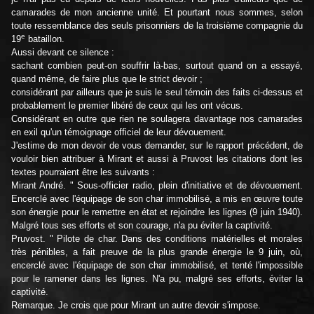
camarades de mon ancienne unité. Et pourtant nous sommes, selon
toute ressemblance des seuls prisonniers de la troisième compagnie du
e
19
bataillon.
Aussi devant ce silence :
sachant combien peut-on souffrir là-bas, surtout quand on a essayé,
quand même, de faire plus que le strict devoir ;
considérant par ailleurs que je suis le seul témoin des faits ci-dessus et
probablement le premier libéré de ceux qui les ont vécus.
Considérant en outre que rien ne soulagera davantage nos camarades
en exil qu'un témoignage officiel de leur dévouement.
J'estime de mon devoir de vous demander, sur le rapport précédent, de
vouloir bien attribuer à Mirant et aussi à Pruvost les citations dont les
textes pourraient être les suivants :
Mirant André. " Sous-officier radio, plein d'initiative et de dévouement.
Encerclé avec l'équipage de son char immobilisé, a mis en œuvre toute
son énergie pour le remettre en état et rejoindre les lignes (9 juin 1940).
Malgré tous ses efforts et son courage, n'a pu éviter la captivité.
Pruvost. " Pilote de char. Dans des conditions matérielles et morales
très pénibles, a fait preuve de la plus grande énergie le 9 juin, où,
encerclé avec l'équipage de son char immobilisé, et tenté l'impossible
pour le ramener dans les lignes. N'a pu, malgré ses efforts, éviter la
captivité.
Remarque. Je crois que pour Mirant un autre devoir s'impose.