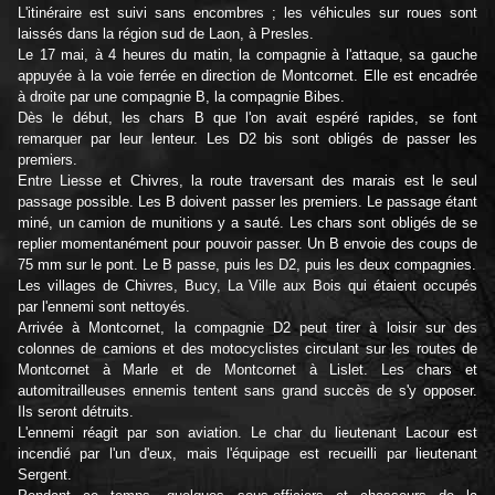
L'itinéraire est suivi sans encombres ; les véhicules sur roues sont
laissés dans la région sud de Laon, à Presles.
Le 17 mai, à 4 heures du matin, la compagnie à l'attaque, sa gauche
appuyée à la voie ferrée en direction de Montcornet. Elle est encadrée
à droite par une compagnie B, la compagnie Bibes.
Dès le début, les chars B que l'on avait espéré rapides, se font
remarquer par leur lenteur. Les D2 bis sont obligés de passer les
premiers.
Entre Liesse et Chivres, la route traversant des marais est le seul
passage possible. Les B doivent passer les premiers. Le passage étant
miné, un camion de munitions y a sauté. Les chars sont obligés de se
replier momentanément pour pouvoir passer. Un B envoie des coups de
75 mm sur le pont. Le B passe, puis les D2, puis les deux compagnies.
Les villages de Chivres, Bucy, La Ville aux Bois qui étaient occupés
par l'ennemi sont nettoyés.
Arrivée à Montcornet, la compagnie D2 peut tirer à loisir sur des
colonnes de camions et des motocyclistes circulant sur les routes de
Montcornet à Marle et de Montcornet à Lislet. Les chars et
automitrailleuses ennemis tentent sans grand succès de s'y opposer.
Ils seront détruits.
L'ennemi réagit par son aviation. Le char du lieutenant Lacour est
incendié par l'un d'eux, mais l'équipage est recueilli par lieutenant
Sergent.