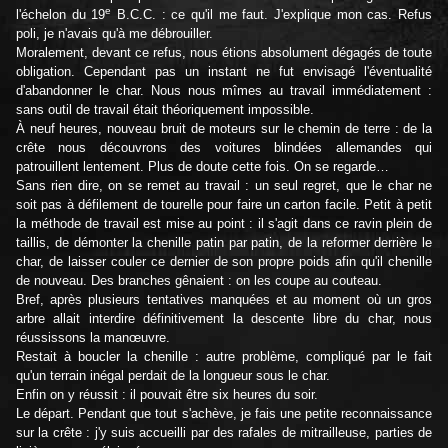
e
l'échelon du 19
B.C.C. : ce qu'il me faut. J'explique mon cas. Refus
poli, je n'avais qu'à me débrouiller.
Moralement, devant ce refus, nous étions absolument dégagés de toute
obligation. Cependant pas un instant ne fut envisagé l'éventualité
d'abandonner le char. Nous nous mîmes au travail immédiatement :
sans outil de travail était théoriquement impossible.
À neuf heures, nouveau bruit de moteurs sur le chemin de terre : de la
crête nous découvrons des voitures blindées allemandes qui
patrouillent lentement. Plus de doute cette fois. On se regarde…
Sans rien dire, on se remet au travail : un seul regret, que le char ne
soit pas à défilement de tourelle pour faire un carton facile. Petit à petit
la méthode de travail est mise au point : il s'agit dans ce ravin plein de
taillis, de démonter la chenille patin par patin, de la reformer derrière le
char, de laisser couler ce dernier de son propre poids afin qu'il chenille
de nouveau. Des branches gênaient : on les coupe au couteau.
Bref, après plusieurs tentatives manquées et au moment où un gros
arbre allait interdire définitivement la descente libre du char, nous
réussissons la manœuvre.
Restait à boucler la chenille : autre problème, compliqué par le fait
qu'un terrain inégal perdait de la longueur sous le char.
Enfin on y réussit : il pouvait être six heures du soir.
Le départ. Pendant que tout s'achève, je fais une petite reconnaissance
sur la crête : j'y suis accueilli par des rafales de mitrailleuse, parties de