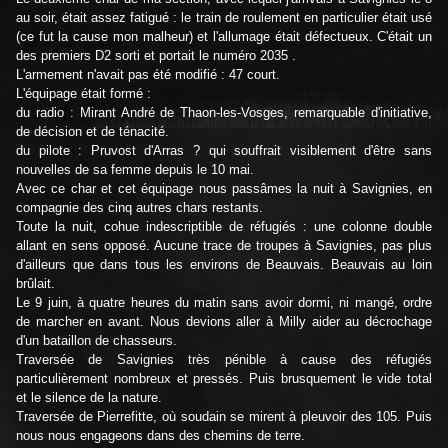
au soir, était assez fatigué : le train de roulement en particulier était usé
(ce fut la cause mon malheur) et l'allumage était défectueux. C'était un
des premiers D2 sorti et portait le numéro 2035 .
L'armement n'avait pas été modifié : 47 court.
L'équipage était formé :
du radio : Mirant André de Thaon-les-Vosges, remarquable d'initiative,
de décision et de ténacité.
du pilote : Pruvost d'Arras ? qui souffrait visiblement d'être sans
nouvelles de sa femme depuis le 10 mai.
Avec ce char et cet équipage nous passâmes la nuit à Savignies, en
compagnie des cinq autres chars restants.
Toute la nuit, cohue indescriptible de réfugiés : une colonne double
allant en sens opposé. Aucune trace de troupes à Savignies, pas plus
d'ailleurs que dans tous les environs de Beauvais. Beauvais au loin
brûlait.
Le 9 juin, à quatre heures du matin sans avoir dormi, ni mangé, ordre
de marcher en avant. Nous devions aller à Milly aider au décrochage
d'un bataillon de chasseurs.
Traversée de Savignies très pénible à cause des réfugiés
particulièrement nombreux et pressés. Puis brusquement le vide total
et le silence de la nature.
Traversée de Pierrefitte, où soudain se mirent à pleuvoir des 105. Puis
nous nous engageons dans des chemins de terre.