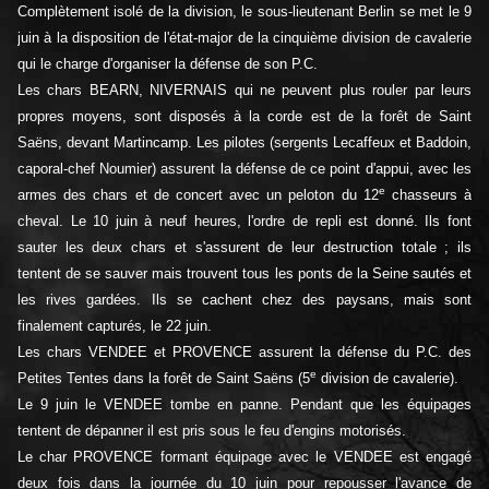
Complètement isolé de la division, le sous-lieutenant Berlin se met le 9
juin à la disposition de l'état-major de la cinquième division de cavalerie
qui le charge d'organiser la défense de son P.C.
Les chars BEARN, NIVERNAIS qui ne peuvent plus rouler par leurs
propres moyens, sont disposés à la corde est de la forêt de Saint
Saëns, devant Martincamp. Les pilotes (sergents Lecaffeux et Baddoin,
caporal-chef Noumier) assurent la défense de ce point d'appui, avec les
e
armes des chars et de concert avec un peloton du 12
chasseurs à
cheval. Le 10 juin à neuf heures, l'ordre de repli est donné. Ils font
sauter les deux chars et s'assurent de leur destruction totale ; ils
tentent de se sauver mais trouvent tous les ponts de la Seine sautés et
les rives gardées. Ils se cachent chez des paysans, mais sont
finalement capturés, le 22 juin.
Les chars VENDEE et PROVENCE assurent la défense du P.C. des
e
Petites Tentes dans la forêt de Saint Saëns (5
division de cavalerie).
Le 9 juin le VENDEE tombe en panne. Pendant que les équipages
tentent de dépanner il est pris sous le feu d'engins motorisés.
Le char PROVENCE formant équipage avec le VENDEE est engagé
deux fois dans la journée du 10 juin pour repousser l'avance de