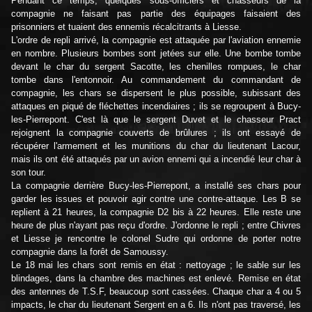
Pendant ce temps, quelques sous-officiers et chasseurs de la
compagnie ne faisant pas partie des équipages faisaient des
prisonniers et tuaient des ennemis récalcitrants à Liesse.
L'ordre de repli arrivé, la compagnie est attaquée par l'aviation ennemie
en nombre. Plusieurs bombes sont jetées sur elle. Une bombe tombe
devant le char du sergent Sacotte, les chenilles rompues, le char
tombe dans l'entonnoir. Au commandement du commandant de
compagnie, les chars se dispersent le plus possible, subissant des
attaques en piqué de fléchettes incendiaires ; ils se regroupent à Bucy-
les-Pierrepont. C'est là que le sergent Duvet et le chasseur Pract
rejoignent la compagnie couverts de brûlures ; ils ont essayé de
récupérer l'armement et les munitions du char du lieutenant Lacour,
mais ils ont été attaqués par un avion ennemi qui a incendié leur char à
son tour.
La compagnie derrière Bucy-les-Pierrepont, a installé ses chars pour
garder les issues et pouvoir agir contre une contre-attaque. Les B se
replient à 21 heures, la compagnie D2 bis à 22 heures. Elle reste une
heure de plus n'ayant pas reçu d'ordre. J'ordonne le repli ; entre Chivres
et Liesse je rencontre le colonel Sudre qui ordonne de porter notre
compagnie dans la forêt de Samoussy.
Le 18 mai les chars sont remis en état : nettoyage ; le sable sur les
blindages, dans la chambre des machines est enlevé. Remise en état
des antennes de T.S.F, beaucoup sont cassées. Chaque char a 4 ou 5
impacts, le char du lieutenant Sergent en a 6. Ils n'ont pas traversé, les