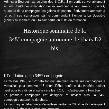
Admis, à Bourges, au peloton des S.O.R., il en sortit convenablement
en avril 1940. Sa nomination de sous-officier ne vint jamais. Il portait,
au cours de la campagne, les galons de caporal, fictivement attribués à
lui et à ses camarades par le commandant Héritier à La Bussière
e
(Loiret) au moment où il faisait partie du 108
en formation.
Historique sommaire de la
e
345
compagnie autonome de chars D2
bis
e
I. Fondation de la 345
compagnie.
e
Le 26 avril 1940, le 19
bataillon doit envoyer une de ses compagnies à
Versailles pour percevoir 15 chars D2bis neufs et du matériel roulant
neuf pour être dirigé ensuite vers les T.O.E. ; c'est-à-dire la Norvège.
e
La première compagnie est désignée et devient ainsi la 345
compagnie autonome de chars.
La compagnie débarque à Versailles-chantier le 28, et le 29 débarquent
que les 15 chars à la gare des matelots.