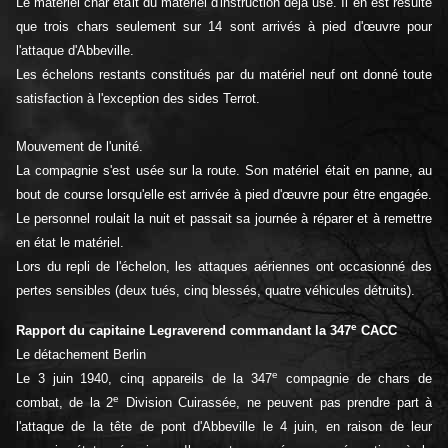
Le matériel char était du matériel d'instruction déjà usé. Il en est résulté
que trois chars seulement sur 14 sont arrivés à pied d'œuvre pour
l'attaque d'Abbeville.
Les échelons restants constitués par du matériel neuf ont donné toute
satisfaction à l'exception des sides Terrot.
Mouvement de l'unité.
La compagnie s'est usée sur la route. Son matériel était en panne, au
bout de course lorsqu'elle est arrivée à pied d'œuvre pour être engagée.
Le personnel roulait la nuit et passait sa journée à réparer et à remettre
en état le matériel.
Lors du repli de l'échelon, les attaques aériennes ont occasionné des
pertes sensibles (deux tués, cinq blessés, quatre véhicules détruits).
e
Rapport du capitaine Legraverend commandant la 347
CACC
Le détachement Berlin
e
Le 3 juin 1940, cinq appareils de la 347
compagnie de chars de
e
combat, de la 2
Division Cuirassée, ne peuvent pas prendre part à
l'attaque de la tête de pont d'Abbeville le 4 juin, en raison de leur