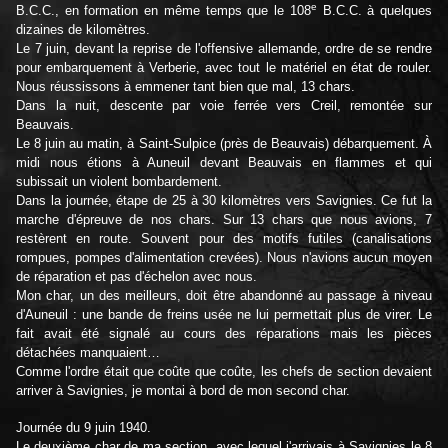
e
B.C.C., en formation en même temps que le 108
B.C.C. à quelques
dizaines de kilomètres.
Le 7 juin, devant la reprise de l'offensive allemande, ordre de se rendre
pour embarquement à Verberie, avec tout le matériel en état de rouler.
Nous réussissons à emmener tant bien que mal, 13 chars.
Dans la nuit, descente par voie ferrée vers Creil, remontée sur
Beauvais.
Le 8 juin au matin, à Saint-Sulpice (près de Beauvais) débarquement. À
midi nous étions à Auneuil devant Beauvais en flammes et qui
subissait un violent bombardement.
Dans la journée, étape de 25 à 30 kilomètres vers Savignies. Ce fut la
marche d'épreuve de nos chars. Sur 13 chars que nous avions, 7
restèrent en route. Souvent pour des motifs futiles (canalisations
rompues, pompes d'alimentation crevées). Nous n'avions aucun moyen
de réparation et pas d'échelon avec nous.
Mon char, un des meilleurs, doit être abandonné au passage à niveau
d'Auneuil : une bande de freins usée ne lui permettait plus de virer. Le
fait avait été signalé au cours des réparations mais les pièces
détachées manquaient…
Comme l'ordre était que coûte que coûte, les chefs de section devaient
arriver à Savignies, je montai à bord de mon second char.
Journée du 9 juin 1940.
Le deuxième char de ma section, avec lequel j'arrivais à Savignies le 8