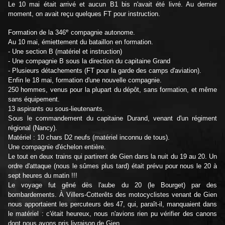
Le 10 mai était arrivé et aucun B1 bis n'avait été livré. Au dernier
moment, on avait reçu quelques FT pour instruction.
e
Formation de la 346
compagnie autonome.
Au 10 mai, émiettement du bataillon en formation.
- Une section B (matériel et instruction)
- Une compagnie B sous la direction du capitaine Grand
- Plusieurs détachements (FT pour la garde des camps d'aviation).
Enfin le 18 mai, formation d'une nouvelle compagnie.
250 hommes, venus pour la plupart du dépôt, sans formation, et même
sans équipement.
13 aspirants ou sous-lieutenants.
Sous le commandement du capitaine Durand, venant d'un régiment
régional (Nancy).
Matériel : 10 chars D2 neufs (matériel inconnu de tous).
Une compagnie d'échelon entière.
Le tout en deux trains qui partirent de Gien dans la nuit du 19 au 20. Un
ordre d'attaque (nous le sûmes plus tard) était prévu pour nous le 20 à
sept heures du matin !!!
Le voyage fut gêné dès l'aube du 20 (le Bourget) par des
bombardements. À Villers-Cotterêts des motocyclistes venant de Gien
nous apportaient les percuteurs des 47, qui, paraît-il, manquaient dans
le matériel : c'était heureux, nous n'avions rien pu vérifier des canons
dont nous avons pris livraison de Gien.