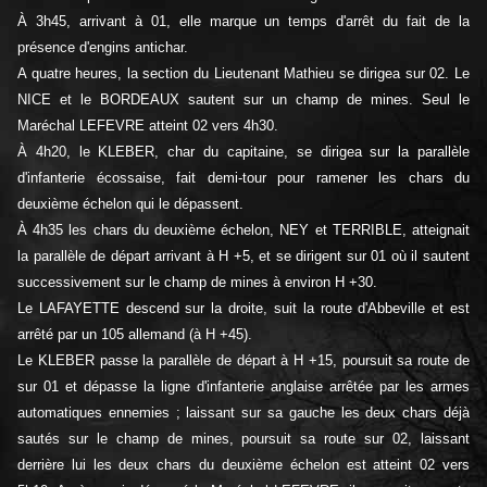
À 3h45, arrivant à 01, elle marque un temps d'arrêt du fait de la
présence d'engins antichar.
A quatre heures, la section du Lieutenant Mathieu se dirigea sur 02. Le
NICE et le BORDEAUX sautent sur un champ de mines. Seul le
Maréchal LEFEVRE atteint 02 vers 4h30.
À 4h20, le KLEBER, char du capitaine, se dirigea sur la parallèle
d'infanterie écossaise, fait demi-tour pour ramener les chars du
deuxième échelon qui le dépassent.
À 4h35 les chars du deuxième échelon, NEY et TERRIBLE, atteignait
la parallèle de départ arrivant à H +5, et se dirigent sur 01 où il sautent
successivement sur le champ de mines à environ H +30.
Le LAFAYETTE descend sur la droite, suit la route d'Abbeville et est
arrêté par un 105 allemand (à H +45).
Le KLEBER passe la parallèle de départ à H +15, poursuit sa route de
sur 01 et dépasse la ligne d'infanterie anglaise arrêtée par les armes
automatiques ennemies ; laissant sur sa gauche les deux chars déjà
sautés sur le champ de mines, poursuit sa route sur 02, laissant
derrière lui les deux chars du deuxième échelon est atteint 02 vers