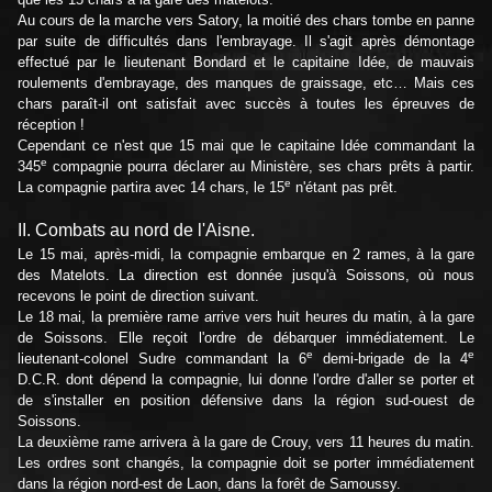
Au cours de la marche vers Satory, la moitié des chars tombe en panne
par suite de difficultés dans l'embrayage. Il s'agit après démontage
effectué par le lieutenant Bondard et le capitaine Idée, de mauvais
roulements d'embrayage, des manques de graissage, etc… Mais ces
chars paraît-il ont satisfait avec succès à toutes les épreuves de
réception !
Cependant ce n'est que 15 mai que le capitaine Idée commandant la
e
345
compagnie pourra déclarer au Ministère, ses chars prêts à partir.
e
La compagnie partira avec 14 chars, le 15
n'étant pas prêt.
II. Combats au nord de l'Aisne.
Le 15 mai, après-midi, la compagnie embarque en 2 rames, à la gare
des Matelots. La direction est donnée jusqu'à Soissons, où nous
recevons le point de direction suivant.
Le 18 mai, la première rame arrive vers huit heures du matin, à la gare
de Soissons. Elle reçoit l'ordre de débarquer immédiatement. Le
e
e
lieutenant-colonel Sudre commandant la 6
demi-brigade de la 4
D.C.R. dont dépend la compagnie, lui donne l'ordre d'aller se porter et
de s'installer en position défensive dans la région sud-ouest de
Soissons.
La deuxième rame arrivera à la gare de Crouy, vers 11 heures du matin.
Les ordres sont changés, la compagnie doit se porter immédiatement
dans la région nord-est de Laon, dans la forêt de Samoussy.