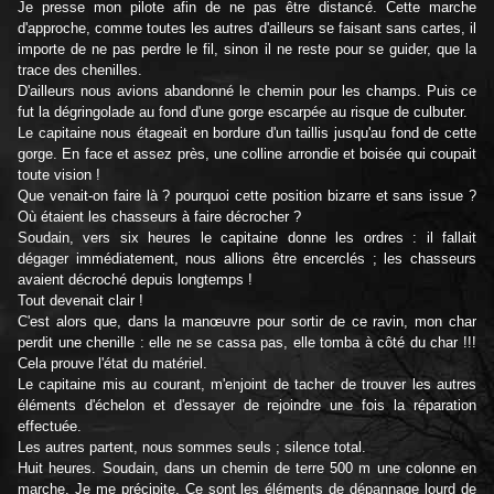
Je presse mon pilote afin de ne pas être distancé. Cette marche
d'approche, comme toutes les autres d'ailleurs se faisant sans cartes, il
importe de ne pas perdre le fil, sinon il ne reste pour se guider, que la
trace des chenilles.
D'ailleurs nous avions abandonné le chemin pour les champs. Puis ce
fut la dégringolade au fond d'une gorge escarpée au risque de culbuter.
Le capitaine nous étageait en bordure d'un taillis jusqu'au fond de cette
gorge. En face et assez près, une colline arrondie et boisée qui coupait
toute vision !
Que venait-on faire là ? pourquoi cette position bizarre et sans issue ?
Où étaient les chasseurs à faire décrocher ?
Soudain, vers six heures le capitaine donne les ordres : il fallait
dégager immédiatement, nous allions être encerclés ; les chasseurs
avaient décroché depuis longtemps !
Tout devenait clair !
C'est alors que, dans la manœuvre pour sortir de ce ravin, mon char
perdit une chenille : elle ne se cassa pas, elle tomba à côté du char !!!
Cela prouve l'état du matériel.
Le capitaine mis au courant, m'enjoint de tacher de trouver les autres
éléments d'échelon et d'essayer de rejoindre une fois la réparation
effectuée.
Les autres partent, nous sommes seuls ; silence total.
Huit heures. Soudain, dans un chemin de terre 500 m une colonne en
marche. Je me précipite. Ce sont les éléments de dépannage lourd de