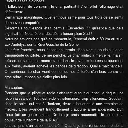
lisières assez éloignées.
Il fallait sortir de ce ravin : le char partirait-il ? en effet l'allumage était
défectueux.
Démarrage magnifique. Quel enthousiasme pour tous trois de se sentir
de nouveau emportés.
Désormais tout espoir était permis. Encerclés ?? qu'est-ce que cela
signifiait ?!! Nous étions décidés à foncer plein Sud !
Nous ne savions pas qu'à ce moment-là, l'ennemi était à 80 km au sud,
aux Andelys, sur la Rive Gauche de la Seine.
La crête franchie, nous étions en terrain découvert : soudain signes
d'inquiétude du pilote. Je me penche. Le char roulait à merveille, mais il
refusait de virer : les manœuvres dans le ravin, exécutées uniquement
aux freins, avaient achevé les bandes de direction. Quelle malchance !
On continue. Le char vient donner du nez à l'orée d'un bois contre un
gros arbre. Impossible d'aller plus loin.
Ma capture.
Pendant que le pilote et radio s'affairent autour du char, je risque une
reconnaissance. Tout est vide et silencieux, trop silencieux. Soudain,
dans le soleil qui est à l'horizon, deux silhouettes à une centaine de
mètres. Elles avancent tranquillement ; aucune arme apparente. L'un
d'eux fait un geste amical. De loin je crois reconnaître le calot et la
couleur de l'uniforme de la R.A.F.
je suis pris d'un espoir insensé ! Quand je me rends compte de la