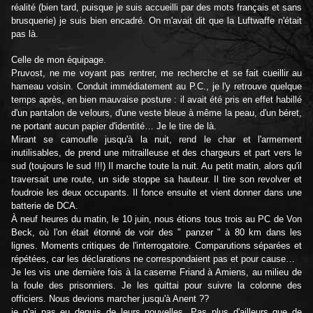
réalité (bien tard, puisque je suis accueilli par des mots français et sans
brusquerie) je suis bien encadré. On m'avait dit que la Luftwaffe n'était
pas là.
Celle de mon équipage.
Pruvost, ne me voyant pas rentrer, me recherche et se fait cueillir au
hameau voisin. Conduit immédiatement au P.C., je l'y retrouve quelque
temps après, en bien mauvaise posture : il avait été pris en effet habillé
d'un pantalon de velours, d'une veste bleue à même la peau, d'un béret,
ne portant aucun papier d'identité… Je le tire de là.
Mirant se camoufle jusqu'à la nuit, rend le char et l'armement
inutilisables, de prend une mitrailleuse et des chargeurs et part vers le
sud (toujours le sud !!!) Il marche toute la nuit. Au petit matin, alors qu'il
traversait une route, un side stoppe sa hauteur. Il tire son revolver et
foudroie les deux occupants. Il fonce ensuite et vient donner dans une
batterie de DCA.
À neuf heures du matin, le 10 juin, nous étions tous trois au PC de Von
Beck, où l'on était étonné de voir des " panzer " à 80 km dans les
lignes. Moments critiques de l'interrogatoire. Comparutions séparées et
répétées, car les déclarations ne correspondaient pas et pour cause…
Je les vis une dernière fois à la caserne Friand à Amiens, au milieu de
la foule des prisonniers. Je les quittai pour suivre la colonne des
officiers. Nous devions marcher jusqu'à Anent ??
je n'ai pas eu depuis de leurs nouvelles. Pas plus d'ailleurs que de