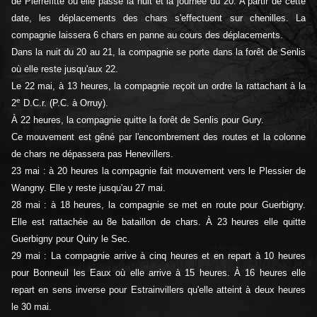
de Pierrefitte où elle passe la nuit et la journée du 20. A partir de cette
date, les déplacements des chars s'effectuent sur chenilles. La
compagnie laissera 6 chars en panne au cours des déplacements.
Dans la nuit du 20 au 21, la compagnie se porte dans la forêt de Senlis
où elle reste jusqu'aux 22.
Le 22 mai, à 13 heures, la compagnie reçoit un ordre la rattachant à la
e
2
D.C.r. (P.C. à Orruy).
À 22 heures, la compagnie quitte la forêt de Senlis pour Gury.
Ce mouvement est gêné par l'encombrement des routes et la colonne
de chars ne dépassera pas Henevillers.
23 mai : à 20 heures la compagnie fait mouvement vers le Plessier de
Wangny. Elle y reste jusqu'au 27 mai.
28 mai : à 18 heures, la compagnie se met en route pour Guerbigny.
Elle est rattachée au 8e bataillon de chars. À 23 heures elle quitte
Guerbigny pour Quiry le Sec.
29 mai : La compagnie arrive à cinq heures et en repart à 10 heures
pour Bonneuil les Eaux où elle arrive à 15 heures. À 16 heures elle
repart en sens inverse pour Estrainvillers qu'elle atteint à deux heures
le 30 mai.