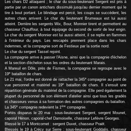
Les chars D2 attaquent ; le char du sous-lieutenant Sergent est pris à
partie par un canon antichars dissimulé jusqu'au dernier moment qui le
tire à bout portant. Le blindage est percé, les coups se succèdent, les
autres chars arrivent. Le char du lieutenant Brumeaux est lui aussi
atteint. Derrière les sergents Wix, Bour, Monnier tirent et permettent au
chasseur Chauffour, à tout équipage du second de sortir de leur engin.
Le char du sergent Monnier est lui aussi atteint, il se replie en flammes
à l'intérieur du pays. Les rescapés prennent place dans les chars
indemnes, et la compagnie sort de Festieux par la sortie nord.
Le char du sergent Tassel rejoint.
La compagnie arrive à passer l'Aisne, ainsi que la compagnie d'échelon
et la section d'échelon sous les ordres du lieutenant Marais.
A Mareuil en Dôle, près de Fismes, la compagnie se regroupe avec le
e
19
bataillon de chars.
e
Le 21 mai, l'ordre est donné de rattacher la 345
compagnie au point de
e
vue personnel et matériel au 19
bataillon de chars. Il s'ensuit une
répartition générale du matériel de la compagnie. Elle perd également la
plupart du personnel de son élément d'atelier ainsi que tous les gradés
et chasseurs venus à sa formation des autres compagnies du bataillon.
e
ère
La 345
compagnie redevient la 1
compagnie.
Portés disparus le 20 mai : sous-lieutenant Sergent, sergent Mounet,
caporal Hénon, caporal-chef Damoiselle, chasseur Lefèvre Georges.
Blessé le 17 à Montcornet : sergent Duvet, chasseur Praët.
Blessés le 19 à Crécy sur Serre : sous-lieutenant Goddalis, chasseur