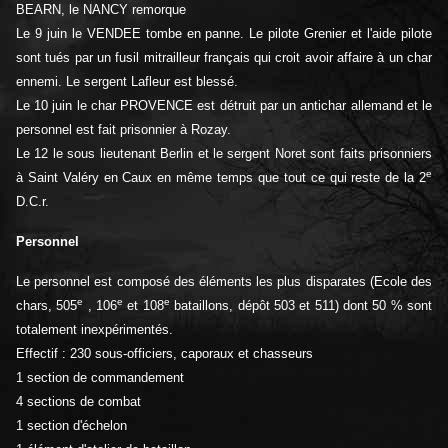
BEARN, le NANCY remorque
Le 9 juin le VENDEE tombe en panne. Le pilote Grenier et l'aide pilote
sont tués par un fusil mitrailleur français qui croit avoir affaire à un char
ennemi. Le sergent Lafleur est blessé.
Le 10 juin le char PROVENCE est détruit par un antichar allemand et le
personnel est fait prisonnier à Rozay.
Le 12 le sous lieutenant Berlin et le sergent Noret sont faits prisonniers
e
à Saint Valéry en Caux en même temps que tout ce qui reste de la 2
D.C.r.
Personnel
Le personnel est composé des éléments les plus disparates (Ecole des
e
e
e
chars, 505
, 106
et 108
bataillons, dépôt 503 et 511) dont 50 % sont
totalement inexpérimentés.
Effectif : 230 sous-officiers, caporaux et chasseurs
1 section de commandement
4 sections de combat
1 section d'échelon