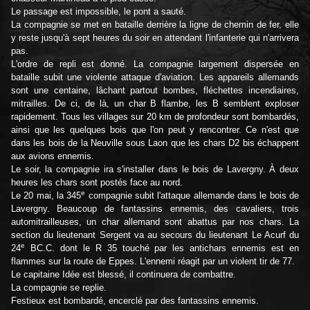
Le passage est impossible, le pont a sauté.
La compagnie se met en bataille derrière la ligne de chemin de fer, elle
y reste jusqu'à sept heures du soir en attendant l'infanterie qui n'arrivera
pas.
L'ordre de repli est donné. La compagnie largement dispersée en
bataille subit une violente attaque d'aviation. Les appareils allemands
sont une centaine, lâchant partout bombes, fléchettes incendiaires,
mitrailles. De ci, de là, un char B flambe, les B semblent exploser
rapidement. Tous les villages sur 20 km de profondeur sont bombardés,
ainsi que les quelques bois que l'on peut y rencontrer. Ce n'est que
dans les bois de la Neuville sous Laon que les chars D2 bis échappent
aux avions ennemis.
Le soir, la compagnie ira s'installer dans le bois de Lavergny. À deux
heures les chars sont postés face au nord.
e
Le 20 mai, la 345
compagnie subit l'attaque allemande dans le bois de
Lavergny. Beaucoup de fantassins ennemis, des cavaliers, trois
automitrailleuses, un char allemand sont abattus par nos chars. La
section du lieutenant Sergent va au secours du lieutenant Le Acurf du
e
24
BC.C. dont le R 35 touché par les antichars ennemis est en
flammes sur la route de Eppes. L'ennemi réagit par un violent tir de 77.
Le capitaine Idée est blessé, il continuera de combattre.
La compagnie se replie.
Festieux est bombardé, encerclé par des fantassins ennemis.