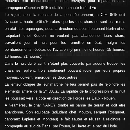
mauvais état mécanique. Ils sont envoyés pour réparation à la
compagnie d'échelon 8/15 installés en haute forêt d'Eu.
Le 5 juin, sous la menace de la poussée ennemi, la C.E. 8/15 doit
évacuer la haute forêt d'Eu alors que les cinq chars ne sont pas remis
en état. Les équipages, sous la direction du sous-lieutenant Berlin et de
l'adjudant chef Kouton, ne voulant pas abandonner leurs chars,
travaillent jour et nuit pour les remettre en état, malgré les
bombardements répétés de l'aviation (6 juin : cinq heures, 15 heures,
18 heures, 21 heures).
Dans la nuit du 6 au 7, n'étant plus couverts par aucune troupe, les
chars se replient, trois seulement pouvant rouler par leurs propres
moyens, doivent remorquer les deux autres.
La lenteur obligée de leur marche ne leur permet pas de rejoindre les
e
éléments arrière de la 2
D.C.r.. La rapidité de la progression et la nuit
les poussait vers la côte en direction de Forges les Eaux - Rouen.
A Neamères, le char NANCY tombe en panne de terrain et doit être
abandonné. Son équipage (adjudant chef Mouton, sergent Rosquoët,
caporaux Lapierre et Monteau) le fait sauter et réussit à rejoindre la
compagnie au sud de Paris, par Rouen, le Havre et le bac du Hode.