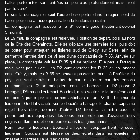
balles perforantes sont entrées un peu plus profondément mais n'ont
pas traversé.
Le soir la compagnie reçoit l'ordre de se porter dans la région nord de
Laon, pour une attaque qui aura lieu le lendemain matin.
e
La compagnie est passée à la 8
demi-brigade (lieutenant-colonel
Simonin).
Le 19 mai, la compagnie est réservée. Position de départ, bois au nord
de la Cité des Cheminots. Elle se déplace une première fois, puis doit
se porter pour attaquer les lisières sud de Crécy sur Serre, afin de
permettre l'entrée dans ce village d'une compagnie de R 35. Arrivée sur
place, la compagnie voit les R 35 qui se replient. Elle part à l'attaque
mais n'est pas suivie. Les D2 vont chercher les R 35 et les lancent
dans Crécy, mais les R 35 ne peuvent passer les ponts à l'intérieur du
pays qui sont minés et battus de part et d'autre par des canons
antichars. Les D2 se précipitent dans le barrage. Un D2 passe 2
barrages, l'Alma du lieutenant Boudard, mais saute sur le troisième où il
est pris à partie par des armes antichars et un Pz III. Le char du
lieutenant Goddalis saute sur le deuxième barrage, le char du capitaine
reçoit trois obus, derrière d'autres D2 tirent à la mitrailleuse et
permettent aux équipages des deux premiers chars d'évacuer leurs
engins en flammes et de retourner dans les lignes amies.
Parmi eux, le lieutenant Boudard a reçu un coup au front, le sous-
lieutenant Goddalis est blessé de deux éclats dans les épaules, le
chasseur Martineau a le pied cassé.