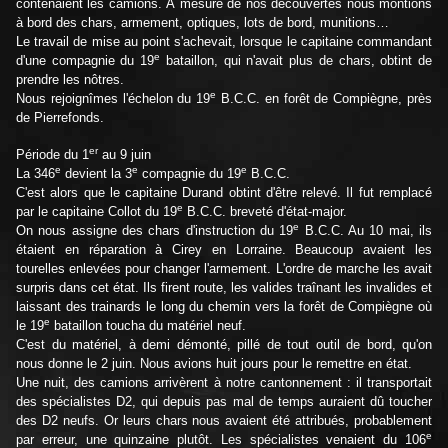
contenaient les camions. À mesure de nos découvertes nous montions
à bord des chars, armement, optiques, lots de bord, munitions…
Le travail de mise au point s'achevait, lorsque le capitaine commandant
e
d'une compagnie du 19
bataillon, qui n'avait plus de chars, obtint de
prendre les nôtres.
e
Nous rejoignîmes l'échelon du 19
B.C.C. en forêt de Compiègne, près
de Pierrefonds.
er
Période du 1
au 9 juin
e
e
e
La 346
devient la 3
compagnie du 19
B.C.C.
C'est alors que le capitaine Durand obtint d'être relevé. Il fut remplacé
e
par le capitaine Collot du 19
B.C.C. breveté d'état-major.
e
On nous assigne des chars d'instruction du 19
B.C.C. Au 10 mai, ils
étaient en réparation à Cirey en Lorraine. Beaucoup avaient les
tourelles enlevées pour changer l'armement. L'ordre de marche les avait
surpris dans cet état. Ils firent route, les valides traînant les invalides et
laissant des trainards le long du chemin vers la forêt de Compiègne où
e
le 19
bataillon toucha du matériel neuf.
C'est du matériel, à demi démonté, pillé de tout outil de bord, qu'on
nous donne le 2 juin. Nous avions huit jours pour le remettre en état.
Une nuit, des camions arrivèrent à notre cantonnement : il transportait
des spécialistes D2, qui depuis pas mal de temps auraient dû toucher
des D2 neufs. Or leurs chars nous avaient été attribués, probablement
e
par erreur, une quinzaine plutôt. Les spécialistes venaient du 106