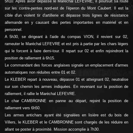
5h10. Après avoir dépassé le Maréchal LEFEVRE, il poursuit sa route
sur les contre-pentes nord-est de l'éperon du Mont Caubert. Il est la
cible d'un violent tir d'artillerie et dépasse trois lignes de résistance
allemande en y causant des pertes importantes en matériel et en
personnel.
A 5h30, se dirigeant à l'aide du compas VION, il revient sur 02,
rameuter le Maréchal LEFEVRE et est pris à partie par les chars légers
qui le forcent à faire demi-tour. Il repart sur 02 et enfin rejoindront la
position de ralliement à 6h15.
Le commandant des forces anglaises signale un emplacement d'armes
automatiques non réduites entre 01 et 02.
Le KLEBER repart à nouveau, dépasse 01 et atteignant 02, neutralise
sur son chemin les armes indiquées. En revenant sur la position de
ralliement, il rallie le Maréchal LEFEVRE.
Le char CAMBRONNE en panne au départ, rejoint la position de
ralliement vers 6h50.
Les armes antichars ayant été signalées en lisière est du bois de
Villers, le KLEBER et le CAMBRONNE sont chargés de les réduire en
allant se poster à proximité. Mission accomplie à 7h30.