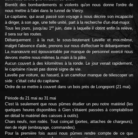
Bientôt des bombardements si violents qu'on nous donne l'ordre de
nous mettre à l'abri dans le tunnel de Vierzy.
Le capitaine, qui avait passé son voyage à nous décrire son incapacité
à diriger, à son age, une telle unité, part à la recherche d'un état-major.
er
Tous les jours, jusqu'au 1
juin, date à laquelle il obtint enfin la relève,
il sera sur les routes.
Débarquement : à la nuit, le sous-lieutenant Lavelle et moi-même,
malgré l'absence d'aide, prenons sur nous d'effectuer le débarquement.
La manœuvre est épouvantable par manque de personnel exercé nous
devons mettre nous-mêmes la main à la pâte.
Aucun couvert à des kilomètres à la ronde. Le jour venait rapidement,
le capitaine n'avait pas donné signe de vie.
Lavelle par voiture, au hasard, à un carrefour manque de télescoper un
side : c'était celui du capitaine.
Ordre de se mettre à couvert dans un bois près de Longepont (21 mai).
Période du 21 mai au 31 mai
C'est là seulement que nous pûmes étudier un peu notre matériel (les
quelques heures disponibles à Gien s'étaient passées à comptabiliser
en détail le matériel des caisses à outils).
Chars neufs, non rodés. Tout coinçait (portes, attaches de chargeurs),
rien de réglé (embrayage, commandes).
Pour la première fois aussi nous pûmes rendre compte de ce que