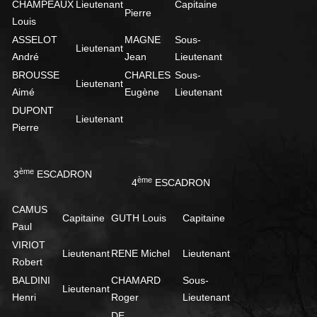
CHAMPEAUX
Lieutenant
Capitaine
Pierre
Louis
ASSELOT
MAGNE
Sous-
Lieutenant
André
Jean
Lieutenant
BROUSSE
CHARLES
Sous-
Lieutenant
Aimé
Eugène
Lieutenant
DUPONT
Lieutenant
Pierre
ème
3
ESCADRON
ème
4
ESCADRON
CAMUS
Capitaine
GUTH Louis
Capitaine
Paul
VIRIOT
Lieutenant
RENE Michel
Lieutenant
Robert
BALDINI
CHAMARD
Sous-
Lieutenant
Henri
Roger
Lieutenant
DE