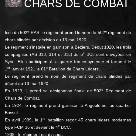
CHARS DE COMBAT
e
e
Issu du 502
RAS le régiment prend le nom de 502
régiment de
chars blindés par décision du
13 mai 1920
.
Le régiment s'installe en garnison à Béziers. Début 1920, les trois
e
compagnies (AS 313, 314 et 315) du 5
BCL sont envoyées en
Syrie. Elles participent à la guerre franco-syrienne et forment le
er
e
1
janvier 1921
le 61
Bataillon de Chars Légers
.
Le régiment prend le nom de régiment de chars blindés par
décret du
13 mai 1920
.
e
En 1923, il prend sa désignation finale de 502
Régiment de
Chars de Combat
.
En 1924, le régiment prend garnison à Angoulême, au quartier
Bossut
.
er
En avril 1939, le 1
bataillon reçoit 45 chars légers modernes
e
type FCM 36 et devient le 4
BCC.
1939 : le régiment est dissous.