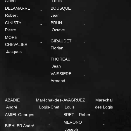
Albert
Louis
DELAMARRE
BOUSQUET
"
"
Robert
Jean
GINISTY
BRUN
"
"
Pierre
Octave
MORE
GIRAUDET
"
"
CHEVALIER
Florian
Jacques
THOREAU
"
Jean
VAISSIERE
"
Armand
ABADIE
Maréchal-des-
AVAGRUEZ
Maréchal
André
Logis-Chef
Louis
des Logis
"
"
AMIEL Georges
BRET Robert
MERONO
"
"
BIEHLER André
Joseph