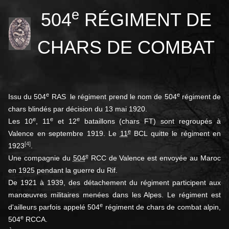
e
504
RÉGIMENT DE
CHARS DE COMBAT
e
e
Issu du 504
RAS le régiment prend le nom de 504
régiment de
chars blindés par décision du
13 mai 1920
.
e
e
e
Les 10
, 11
et 12
bataillons (chars FT) sont regroupés à
e
Valence en septembre 1919. Le
11
BCL quitte le régiment en
[
4
]
1923
.
e
Une compagnie du
504
RCC de Valence est envoyée au Maroc
en 1925 pendant la guerre du Rif
.
De 1921 à 1939, des détachement du régiment participent aux
manœuvres militaires menées dans les Alpes. Le régiment est
e
d'ailleurs parfois appelé 504
régiment de chars de combat alpin,
e
504
RCCA
.