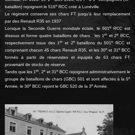
e
bataillon) rejoignent le 516
RCC créé à Lunéville.
Le régiment conserve ses chars FT jusqu'à leur remplacement
par des Renault R35 en 1937
e
Lorsque la Seconde Guerre mondiale éclate, le 501
RCC est
er
e
dissous et forme quatre bataillons de chars : les 1
et 2
BCC,
er
e
e
respectivement issus des 1
et 2
bataillons du 501
RCC et
e
e
comprenant chacun 45 chars Renault R35, et les 30
et 31
BCC
formés à partir de réservistes et équipés de 63 chars FT
provenant de stocks de réserve.
er
e
e
Tandis que les 1
, 2
et 31
BCC rejoignent administrativement le
e
groupe de bataillons de chars (GBC) 501 et sont affectés à la 5
e
e
Armée, le 30
BCC rejoint le GBC 520 de la 3
Armée.