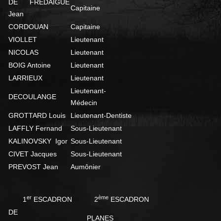
DE FREDAIGUE
Capitaine
Jean
CORDOUAN
Capitaine
VIOLLET
Lieutenant
NICOLAS
Lieutenant
BOIG Antoine
Lieutenant
LARRIEUX
Lieutenant
Lieutenant-
DECOULANGE
Médecin
GROTTARD Louis
Lieutenant-Dentiste
LAFFLY Fernand
Sous-Lieutenant
KALINOVSKY Igor
Sous-Lieutenant
CIVET Jacques
Sous-Lieutenant
PREVOST Jean
Aumônier
er
ème
1
ESCADRON
2
ESCADRON
DE
PLANES