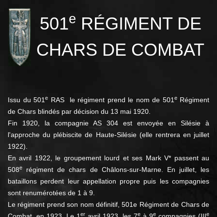
e
501
RÉGIMENT DE
CHARS DE COMBAT
e
e
Issu du 501
RAS le régiment prend le nom de 501
Régiment
de Chars blindés par décision du 13 mai 1920.
Fin 1920, la compagnie AS 304 est envoyée en Silésie à
l'approche du plébiscite de Haute-Silésie (elle rentrera en juillet
1922).
En avril 1922, le groupement lourd et ses Mark V* passent au
e
508
régiment de chars de Châlons-sur-Marne. En juillet, les
bataillons perdent leur appellation propre puis les compagnies
sont renumérotées de 1 à 9.
Le régiment prend son nom définitif, 501e Régiment de Chars de
er
e
e
e
Combat, en 1923. Le 1
avril 1923, les 7
à 9
compagnies (III