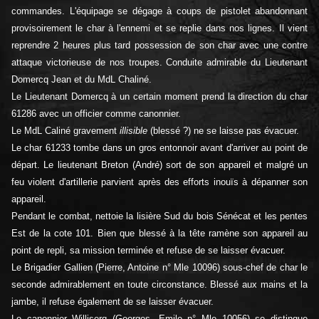
commandes. L'équipage se dégage à coups de pistolet abandonnant
provisoirement le char à l'ennemi et se replie dans nos lignes. Il vient
reprendre 2 heures plus tard possession de son char avec une contre
attaque victorieuse de nos troupes. Conduite admirable du Lieutenant
Domercq Jean et du MdL Chaliné.
Le Lieutenant Domercq à un certain moment prend la direction du char
61286 avec un officier comme canonnier.
Le MdL Caliné gravement
illisible
(blessé ?) ne se laisse pas évacuer.
Le char 61233 tombe dans un gros entonnoir avant d'arriver au point de
départ. Le lieutenant Breton (André) sort de son appareil et malgré un
feu violent d'artillerie parvient après des efforts inouïs à dépanner son
appareil.
Pendant le combat, nettoie la lisière Sud du bois Sénécat et les pentes
Est de la cote 101. Bien que blessé à la tête ramène son appareil au
point de repli, sa mission terminée et refuse de se laisser évacuer.
Le Brigadier Gallien (Pierre, Antoine n° Mle 10096) sous-chef de char le
seconde admirablement en toute circonstance. Blessé aux mains et la
jambe, il refuse également de se laisser évacuer.
Le canonnier Williserq (Georges, Emile n° Mle 10056) se distingue