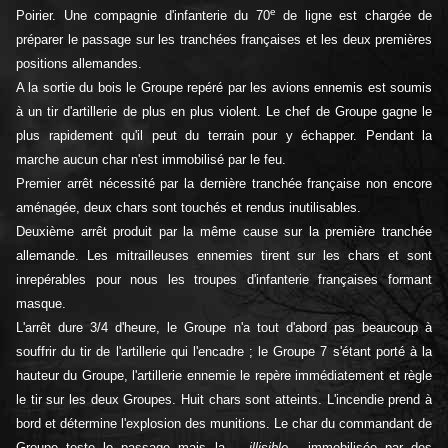
e
Poirier. Une compagnie d'infanterie du 70
de ligne est chargée de
préparer le passage sur les tranchées françaises et les deux premières
positions allemandes.
A la sortie du bois le Groupe repéré par les avions ennemis est soumis
à un tir d'artillerie de plus en plus violent. Le chef de Groupe gagne le
plus rapidement qu'il peut du terrain pour y échapper. Pendant la
marche aucun char n'est immobilisé par le feu.
Premier arrêt nécessité par la dernière tranchée française non encore
aménagée, deux chars sont touchés et rendus inutilisables.
Deuxième arrêt produit par la même cause sur la première tranchée
allemande. Les mitrailleuses ennemies tirent sur les chars et sont
inrepérables pour nous les troupes d'infanterie françaises formant
masque.
L'arrêt dure 3/4 d'heure, le Groupe n'a tout d'abord pas beaucoup à
souffrir du tir de l'artillerie qui l'encadre ; le Groupe 7 s'étant porté à la
hauteur du Groupe, l'artillerie ennemie le repère immédiatement et règle
le tir sur les deux Groupes. Huit chars sont atteints. L'incendie prend à
bord et détermine l'explosion des munitions. Le char du commandant de
Groupe teste le passage mais la ....
illisible
... immobilisée par des