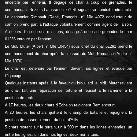
encerclé par l'ennemi. Il dégage ce char à coup de grenades, le
e
commandant Beziers-Lafosse du 77
RI signale sa conduite admirable.
Le canonnier Rimbault (René, François, n° Mle 4972 conducteur de
camion prend part à l'attaque volontairement comme agent de liaison.
Au cours d'une de ses missions, dégage à coups de grenades le char
61236 entouré par l'ennemi.
Le MdL Muter (Albert n° Mle 10454) sous chef du char 61291 prend le
commandement du char après la blessure du MdL Romagne (André n°
Mle 1070).
Le char est détérioré par l'ennemi devant nos lignes et évacué par
l'équipage.
Quelques instants après à la faveur du brouillard le MdL Muter revient
au char, fait une réparation de fortune et réussit à le ramener à la
position de repli.
A 17 heures, les deux chars d'Echelon rejoignent Remiencourt.
A 20 heures les chars quittent le champ de bataille et rejoignent la
position de rassemblement du bois d'Ailly.
5 chars restent sur le terrain, un à 500 m dans les lignes ennemies, un
entre les lignes, un dans nos lignes, deux non situés.