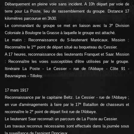
Débarquement en pleine voie sans incident. A 10h départ par voie de
terre pour La Poste, lieu de rassemblement du groupe. Distance 17
kilomètres parcourue en 3h30.
e
Le commandant du groupe se met en liaison avec la 3
Division
Coloniale à Boulogne la Grasse à laquelle le groupe est attaché.
Le matin : Reconnaissance du S-lieutenant Marécaux. Mission :
er
Reconnaître le 1
point de départ situé au boqueteau du Cessier.
A 17 heures, reconnaissance des lieutenants Franquet et Saar. Mission
: Reconnaître les voies susceptibles d'être utilisées par le groupe.
Itinéraire La Poste - Le Cessier - rue de l'Abbaye - Côte 91 -
Beuvraignes - Tilloloy.
17 mars 1917
Reconnaissance par le capitaine Beltz. Le Cessier - rue de l'Abbaye ;
e
en vue d'aménagements à faire par le 17
Bataillon de chasseurs et
e
reconnaître le 2
point de départ fixé rue de l'Abbaye.
Le lieutenant Saar reconnaît un parcours de La Poste au Cessier.
Les travaux reconnus nécessaires sont effectués dans la journée sous
la suveillance de l'aspirant Doncieux.