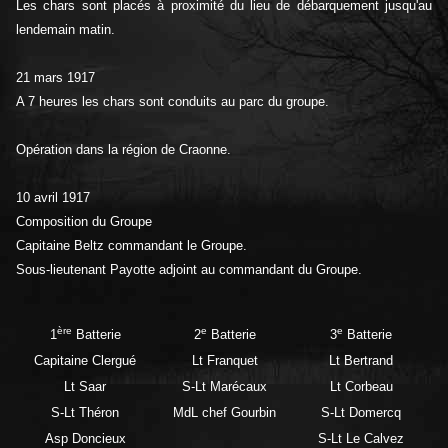
Les chars sont placés à proximité du lieu de débarquement jusqu'au
lendemain matin.
21 mars 1917
A 7 heures les chars sont conduits au parc du groupe.
Opération dans la région de Craonne.
10 avril 1917
Composition du Groupe
Capitaine Beltz commandant le Groupe.
Sous-lieutenant Payotte adjoint au commandant du Groupe.
ère
e
e
1
Batterie
2
Batterie
3
Batterie
Capitaine Clergué
Lt Franquet
Lt Bertrand
Lt Saar
S-Lt Marécaux
Lt Corbeau
S
S-Lt Théron
MdL chef Gourbin
S-Lt Domercq
Asp Doncieux
S-Lt Le Calvez