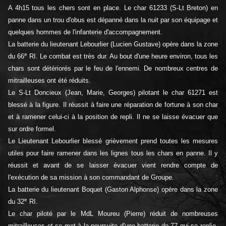
A 4h15 tous les chers sont en place. Le char 61233 (S-Lt Breton) en
panne dans un trou d'obus est dépanné dans la nuit par son équipage et
quelques hommes de l'infanterie d'accompagnement.
La batterie du lieutenant Lebourlier (Lucien Gustave) opère dans la zone
e
du 66
RI. Le combat est très dur. Au bout d'une heure environ, tous les
chars sont détériorés par le feu de l'ennemi. De nombreux centres de
mitrailleuses ont été réduits.
Le S-Lt Doncieux (Jean, Marie, Georges) pilotant le char 61271 est
blessé à la figure. Il réussit à faire une réparation de fortune à son char
et à ramener celui-ci à la position de repli. Il ne se laisse évacuer que
sur ordre formel.
Le Lieutenant Lebourlier blessé grièvement prend toutes les mesures
utiles pour faire ramener dans les lignes tous les chars en panne. Il y
réussit et avant de se laisser évacuer vient rendre compte de
l'exécution de sa mission à son commandant de Groupe.
La batterie du lieutenant Boquet (Gaston Alphonse) opère dans la zone
e
du 32
RI.
Le char piloté par le MdL Moureu (Pierre) réduit de nombreuses
mitrailleuses et se met à la poursuite d'une batterie de 77 qui se replie.