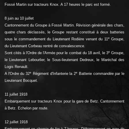
Fossé Martin sur tracteurs Knox. A 17 heures le parc est formé.
8 juin au 10 juillet
Cantonnement du Groupe à Fossé Martin. Révision générale des chars,
quatre chars déclassés, le Groupe restant constitué à deux batteries
e
sous le commandement du Lieutenant Rodière venant du 11
Groupe,
du Lieutenant Corbeau rentré de convalescence.
e
Sont cités à l'Ordre de l'Armée pour le combat du 18 avril, le 3
Groupe,
le Lieutenant Lebourlier, le Sous-lieutenant Dedreux, le Maréchal des
Logis Renault.
e
e
A l'Ordre du 32
Régiment d'Infanterie la 2
Batterie commandée par le
Lieutenant Bocquet.
11 juillet 1918
Embarquement sur tracteurs Knox pour la gare de Betz. Cantonnement
à Betz. Echelon par route.
12 juillet 1918
Embarquement en chemin de fer à 7 heures. Débarquement en gare de