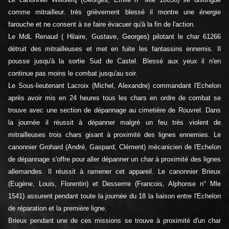
comme mitrailleur. très grièvement blessé il montre une énergie
farouche et ne consent à se faire évacuer qu'à la fin de l'action.
Le MdL Renaud ( Hilaire, Gustave, Georges) pilotant le char 61266
détruit des mitrailleuses et met en fuite les fantassins ennemis. Il
pousse jusqu'à la sortie Sud de Castel. Blessé aux yeux il n'en
continue pas moins le combat jusqu'au soir.
Le Sous-lieutenant Lacroix (Michel, Alexandre) commandant l'Echelon
après avoir mis en 24 heures tous les chars en ordre de combat se
trouve avec une section de dépannage au cimetière de Rouvrel. Dans
la journée il réussit à dépanner malgré un feu très violent de
mitrailleuses trois chars gisant à proximité des lignes ennemies. Le
canonnier Grohard (André, Gaspard, Clément) mécanicien de l'Echelon
de dépannage s'offre pour aller dépanner un char à proximité des lignes
allemandes. Il réussit à ramener cet appareil. Le canonnier Brieux
(Eugène, Louis, Florentin) et Desserrre (Francois, Alphonse n° Mle
1541) assurent pendant toute la journée du 18 la liaison entre l'Echelon
de réparation et la première ligne.
Brieux pendant une de ces missions se trouve à proximité d'un char