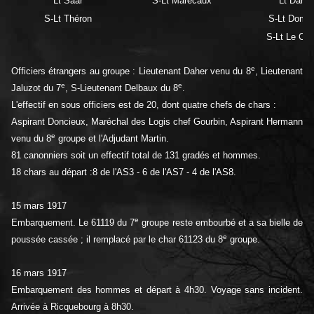
Lt Saar
S-Lt Marécaux
Lt Daher
S-Lt Théron
S-Lt Dome
S-Lt Le Cal
e
Officiers étrangers au groupe : Lieutenant Daher venu du 8
, Lieutenant
e
e
Jaluzot du 7
, S-Lieutenant Delbaux du 8
.
L'effectif en sous officiers est de 20, dont quatre chefs de chars :
Aspirant Doncieux, Maréchal des Logis chef Gourbin, Aspirant Hermann
e
venu du 8
groupe et l'Adjudant Martin.
81 canonniers soit un effectif total de 131 gradés et hommes.
18 chars au départ :8 de l'AS3 - 6 de l'AS7 - 4 de l'AS8.
15 mars 1917
e
Embarquement. Le 61119 du 7
groupe reste embourbé et a sa bielle de
e
poussée cassée ; il remplacé par le char 61123 du 8
groupe.
16 mars 1917
Embarquement des hommes et départ à 4h30. Voyage sans incident.
Arrivée à Ricquebourg à 8h30.