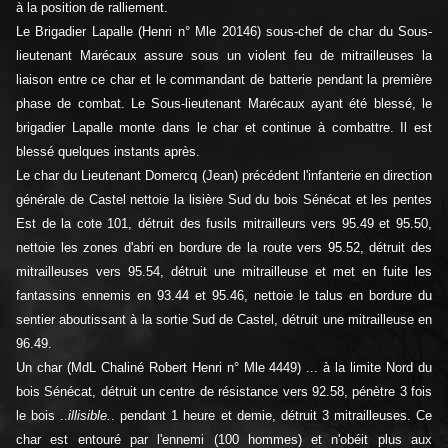
à la position de ralliement.
Le Brigadier Lapalle (Henri n° Mle 20146) sous-chef de char du Sous-
lieutenant Marécaux assure sous un violent feu de mitrailleuses la
liaison entre ce char et le commandant de batterie pendant la première
phase de combat. Le Sous-lieutenant Marécaux ayant été blessé, le
brigadier Lapalle monte dans le char et continue à combattre. Il est
blessé quelques instants après.
Le char du Lieutenant Domercq (Jean) précédent l'infanterie en direction
générale de Castel nettoie la lisière Sud du bois Sénécat et les pentes
Est de la cote 101, détruit des fusils mitrailleurs vers 95.49 et 95.50,
nettoie les zones d'abri en bordure de la route vers 95.52, détruit des
mitrailleuses vers 95.54, détruit une mitrailleuse et met en fuite les
fantassins ennemis en 93.44 et 95.46, nettoie le talus en bordure du
sentier aboutissant à la sortie Sud de Castel, détruit une mitrailleuse en
96.49.
Un char (MdL Chaliné Robert Henri n° Mle 4449) ... à la limite Nord du
bois Sénécat, détruit un centre de résistance vers 92.58, pénètre 3 fois
le bois ..
illisible.
. pendant 1 heure et demie, détruit 3 mitrailleuses. Ce
char est entouré par l'ennemi (100 hommes) et n'obéit plus aux