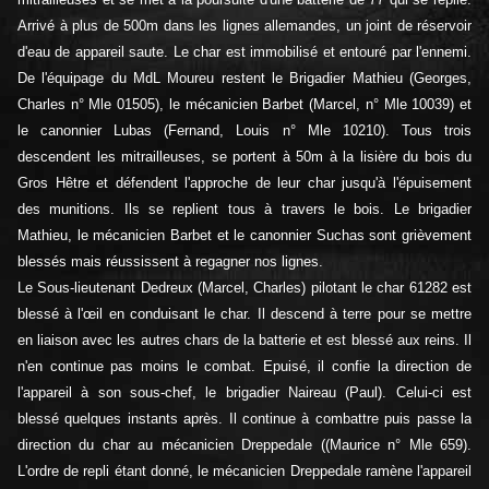
Arrivé à plus de 500m dans les lignes allemandes, un joint de réservoir
d'eau de appareil saute. Le char est immobilisé et entouré par l'ennemi.
De l'équipage du MdL Moureu restent le Brigadier Mathieu (Georges,
Charles n° Mle 01505), le mécanicien Barbet (Marcel, n° Mle 10039) et
le canonnier Lubas (Fernand, Louis n° Mle 10210). Tous trois
descendent les mitrailleuses, se portent à 50m à la lisière du bois du
Gros Hêtre et défendent l'approche de leur char jusqu'à l'épuisement
des munitions. Ils se replient tous à travers le bois. Le brigadier
Mathieu, le mécanicien Barbet et le canonnier Suchas sont grièvement
blessés mais réussissent à regagner nos lignes.
Le Sous-lieutenant Dedreux (Marcel, Charles) pilotant le char 61282 est
blessé à l'œil en conduisant le char. Il descend à terre pour se mettre
en liaison avec les autres chars de la batterie et est blessé aux reins. Il
n'en continue pas moins le combat. Epuisé, il confie la direction de
l'appareil à son sous-chef, le brigadier Naireau (Paul). Celui-ci est
blessé quelques instants après. Il continue à combattre puis passe la
direction du char au mécanicien Dreppedale ((Maurice n° Mle 659).
L'ordre de repli étant donné, le mécanicien Dreppedale ramène l'appareil