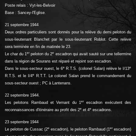
Poste relais : Vyt-les-Belvoir
Base : Sancey-l'Eglise.
21 septembre 1944
Deux ordres particuliers sont donnés pour la relève du demi peloton du
sous-lieutenant Blanchet par le sous-lieutenant Roblot. Cette relève
sera terminée en fin de matinée le 23.
er
e
Le char du 1
peloton du 2
escadron qui avait sauté sur une tellermine
dans la région de Sourans est réparé et rejoint son escadron.
e
e
Dans le sous-secteur ouest, le 6
R.T.S. (colonel Salan) relève le I/13
e
R.T.S. et le I/4
R.T.T. Le colonel Salan prend le commandement du
sous-secteur ouest ; PC à Lantenans.
22 septembre 1944.
er
Les pelotons Rambaud et Vernant du 1
escadron exécutent des
e
e
reconnaissances d'itinéraire au profit des 2
et 4
escadrons.
23 septembre 1944
e
er
Le peloton de Cussac (2
escadron), le peloton Rambaud (1
escadron)