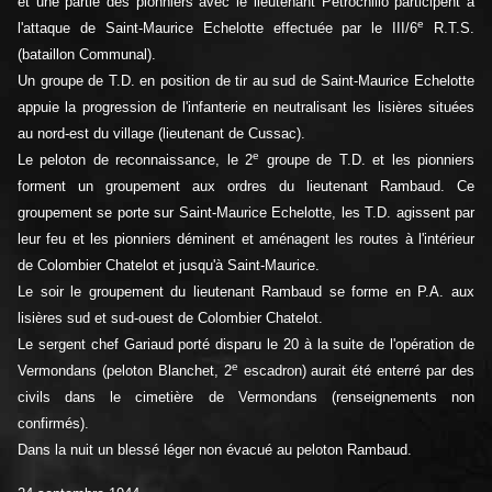
et une partie des pionniers avec le lieutenant Petrochillo participent à
e
l'attaque de Saint-Maurice Echelotte effectuée par le III/6
R.T.S.
(bataillon Communal).
Un groupe de T.D. en position de tir au sud de Saint-Maurice Echelotte
appuie la progression de l'infanterie en neutralisant les lisières situées
au nord-est du village (lieutenant de Cussac).
e
Le peloton de reconnaissance, le 2
groupe de T.D. et les pionniers
forment un groupement aux ordres du lieutenant Rambaud. Ce
groupement se porte sur Saint-Maurice Echelotte, les T.D. agissent par
leur feu et les pionniers déminent et aménagent les routes à l'intérieur
de Colombier Chatelot et jusqu'à Saint-Maurice.
Le soir le groupement du lieutenant Rambaud se forme en P.A. aux
lisières sud et sud-ouest de Colombier Chatelot.
Le sergent chef Gariaud porté disparu le 20 à la suite de l'opération de
e
Vermondans (peloton Blanchet, 2
escadron) aurait été enterré par des
civils dans le cimetière de Vermondans (renseignements non
confirmés).
Dans la nuit un blessé léger non évacué au peloton Rambaud.