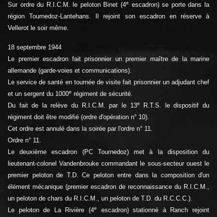
e
Sur ordre du R.I.C.M. le peloton Binet (4
escadron) se porte dans la
région Tournedoz-Lantehans. Il rejoint son escadron en réserve à
Vellerot le soir même.
18 septembre 1944
Le premier escadron fait prisonnier un premier maître de la marine
allemande (garde-voies et communications).
Le service de santé en tournée de visite fait prisonnier un adjudant chef
e
et un sergent du 1000
régiment de sécurité.
e
Du fait de la relève du R.I.C.M. par le 13
R.T.S. le dispositif du
régiment doit être modifié (ordre d'opération n° 10).
Cet ordre est annulé dans la soirée par l'ordre n° 11.
Ordre n° 11.
Le deuxième escadron (PC Tournedoz) met à la disposition du
lieutenant-colonel Vandenbrouke commandant le sous-secteur ouest le
premier peloton de T.D. Ce peloton entre dans la composition d'un
élément mécanique (premier escadron de reconnaissance du R.I.C.M.,
un peloton de chars du R.I.C.M., un peloton de T.D. du R.C.C.C.).
e
Le peloton de La Rivière (4
escadron) stationné à Ranch rejoint