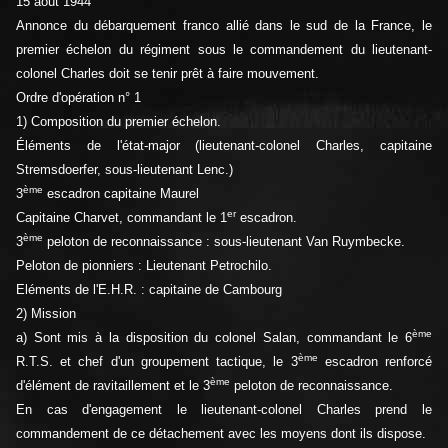
15 août 1944
Annonce du débarquement franco allié dans le sud de la France, le
premier échelon du régiment sous le commandement du lieutenant-
colonel Charles doit se tenir prêt à faire mouvement.
Ordre d'opération n° 1
1) Composition du premier échelon.
Éléments de l'état-major (lieutenant-colonel Charles, capitaine
Stremsdoerfer, sous-lieutenant Lenc.)
ème
3
escadron capitaine Maurel
er
Capitaine Charvet, commandant le 1
escadron.
ème
3
peloton de reconnaissance : sous-lieutenant Van Ruymbecke.
Peloton de pionniers : Lieutenant Petrochilo.
Eléments de l'E.H.R. : capitaine de Cambourg
2) Mission
ème
a) Sont mis à la disposition du colonel Salan, commandant le 6
ème
R.T.S. et chef d'un groupement tactique, le 3
escadron renforcé
ème
d'élément de ravitaillement et le 3
peloton de reconnaissance.
En cas d'engagement le lieutenant-colonel Charles prend le
commandement de ce détachement avec les moyens dont ils dispose.