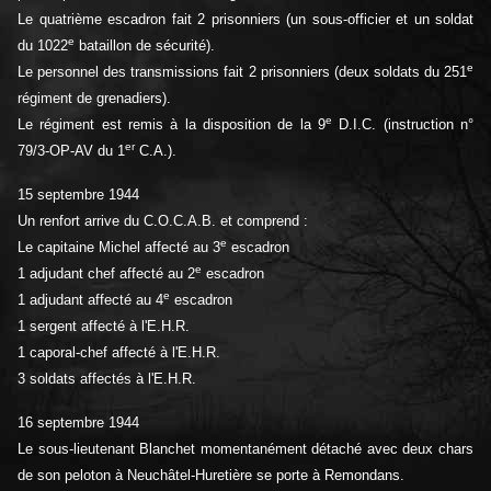
Le quatrième escadron fait 2 prisonniers (un sous-officier et un soldat
e
du 1022
bataillon de sécurité).
e
Le personnel des transmissions fait 2 prisonniers (deux soldats du 251
régiment de grenadiers).
e
Le régiment est remis à la disposition de la 9
D.I.C. (instruction n°
er
79/3-OP-AV du 1
C.A.).
15 septembre 1944
Un renfort arrive du C.O.C.A.B. et comprend :
e
Le capitaine Michel affecté au 3
escadron
e
1 adjudant chef affecté au 2
escadron
e
1 adjudant affecté au 4
escadron
1 sergent affecté à l'E.H.R.
1 caporal-chef affecté à l'E.H.R.
3 soldats affectés à l'E.H.R.
16 septembre 1944
Le sous-lieutenant Blanchet momentanément détaché avec deux chars
de son peloton à Neuchâtel-Huretière se porte à Remondans.