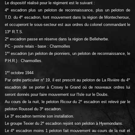
Le dispositif réalisé pour le régiment est le suivant :
e
4
escadron plus un peloton de reconnaissance, plus un peloton de
e
T.D. du 4
escadron, font mouvement dans la région de Montecheroux,
et occuperont le sous-secteur est aux ordres du colonel commandant le
e
13
R.T.S.
e
2
escadron passe en réserve dans la région de Belleherbe.
PC - poste relais - base : Charmoilles
er
1
escadron (un peloton de pionniers, un peloton de reconnaissance, le
P.H.R.) : Charmoilles.
er
1
octobre 1944
e
Par ordre particulier n° 19, il est prescrit au peloton de La Rivière du 4
escadron de se porter à Crosey le Grand où de nouveaux ordres lui
seront donnés pour faire mouvement sur l'Isle sur le Doubs.
e
Au cours de la nuit, le peloton Ricour du 2
escadron est relevé par le
e
peloton Roussel du 3
escadron.
e
Le 3
escadron termine son installation.
e
Le groupe Texier du 2
escadron rejoint son peloton à Hyemondans.
e
Le 4
escadron moins 1 peloton fait mouvement au cours de la nuit et