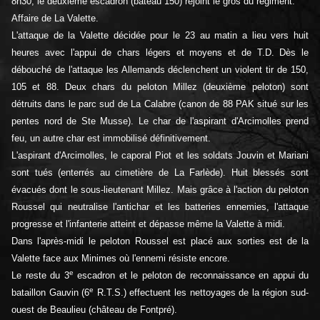
8h30, le deuxième escadron (bateau 150) rejoint le gros du régiment.
Affaire de La Valette.
L'attaque de la Valette décidée pour le 23 au matin a lieu vers huit
heures avec l'appui de chars légers et moyens et de T.D. Dès le
débouché de l'attaque les Allemands déclenchent un violent tir de 150,
105 et 88. Deux chars du peloton Millez (deuxième peloton) sont
détruits dans le parc sud de La Calabre (canon de 88 PAK situé sur les
pentes nord de Ste Musse). Le char de l'aspirant d'Arcimolles prend
feu, un autre char est immobilisé définitivement.
L'aspirant d'Arcimolles, le caporal Piot et les soldats Jouvin et Mariani
sont tués (enterrés au cimetière de La Farlède). Huit blessés sont
évacués dont le sous-lieutenant Millez. Mais grâce à l'action du peloton
Roussel qui neutralise l'antichar et les batteries ennemies, l'attaque
progresse et l'infanterie atteint et dépasse même la Valette à midi.
Dans l'après-midi le peloton Roussel est placé aux sorties est de la
Valette face aux Minimes où l'ennemi résiste encore.
e
Le reste du 3
escadron et le peloton de reconnaissance en appui du
e
bataillon Gauvin (6
R.T.S.) effectuent les nettoyages de la région sud-
ouest de Beaulieu (château de Fontpré).