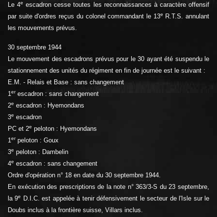
e
Le 4
escadron cesse toutes les reconnaissances à caractère offensif
e
par suite d'ordres reçus du colonel commandant le 13
R.T.S. annulant
les mouvements prévus.
30 septembre 1944
Le mouvement des escadrons prévus pour le 30 ayant été suspendu le
stationnement des unités du régiment en fin de journée est le suivant :
E.M. - Relais et Base : sans changement
er
1
escadron : sans changement
e
2
escadron : Hyemondans
e
3
escadron
e
PC et 2
peloton : Hyemondans
er
1
peloton : Goux
e
3
peloton : Dambelin
e
4
escadron : sans changement
Ordre d'opération n° 18 en date du 30 septembre 1944.
En exécution des prescriptions de la note n° 363/3-S du 23 septembre,
e
la 9
D.I.C. est appelée à tenir défensivement le secteur de l'Isle sur le
Doubs inclus à la frontière suisse, Villars inclus.