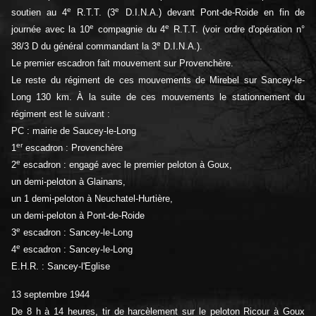
e
e
soutien au 4
R.T.T. (3
D.I.N.A.) devant Pont-de-Roide en fin de
e
e
journée avec la 10
compagnie du 4
R.T.T. (voir ordre d'opération n°
e
38/3 D du général commandant la 3
D.I.N.A.).
Le premier escadron fait mouvement sur Provenchère.
Le reste du régiment de ces mouvements de Mirebel sur Sancey-le-
Long 130 km. À la suite de ces mouvements le stationnement du
régiment est le suivant :
PC : mairie de Saucey-le-Long
er
1
escadron : Provenchère
e
2
escadron : engagé avec le premier peloton à Goux,
un demi-peloton à Glainans,
un 1 demi-peloton à Neuchatel-Hurtière,
un demi-peloton à Pont-de-Roide
e
3
escadron : Sancey-le-Long
e
4
escadron : Sancey-le-Long
E.H.R. : Sancey-l'Eglise
13 septembre 1944
De 8 h à 14 heures, tir de harcèlement sur le peloton Ricour à Goux