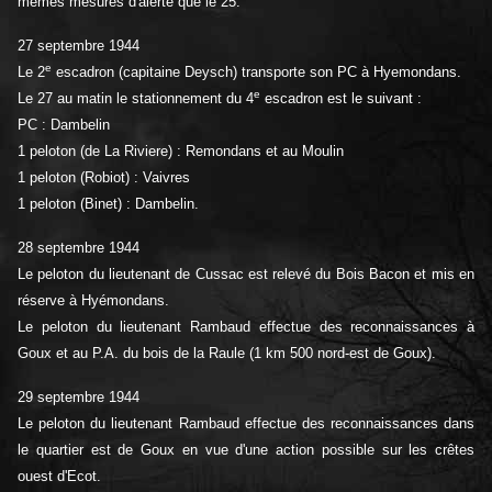
mêmes mesures d'alerte que le 25.
27 septembre 1944
e
Le 2
escadron (capitaine Deysch) transporte son PC à Hyemondans.
e
Le 27 au matin le stationnement du 4
escadron est le suivant :
PC : Dambelin
1 peloton (de La Riviere) : Remondans et au Moulin
1 peloton (Robiot) : Vaivres
1 peloton (Binet) : Dambelin.
28 septembre 1944
Le peloton du lieutenant de Cussac est relevé du Bois Bacon et mis en
réserve à Hyémondans.
Le peloton du lieutenant Rambaud effectue des reconnaissances à
Goux et au P.A. du bois de la Raule (1 km 500 nord-est de Goux).
29 septembre 1944
Le peloton du lieutenant Rambaud effectue des reconnaissances dans
le quartier est de Goux en vue d'une action possible sur les crêtes
ouest d'Ecot.