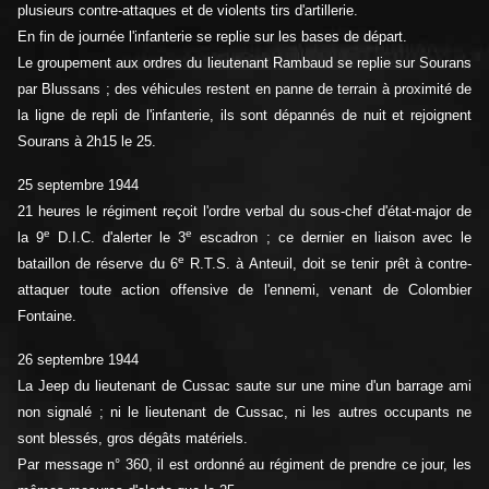
plusieurs contre-attaques et de violents tirs d'artillerie.
En fin de journée l'infanterie se replie sur les bases de départ.
Le groupement aux ordres du lieutenant Rambaud se replie sur Sourans
par Blussans ; des véhicules restent en panne de terrain à proximité de
la ligne de repli de l'infanterie, ils sont dépannés de nuit et rejoignent
Sourans à 2h15 le 25.
25 septembre 1944
21 heures le régiment reçoit l'ordre verbal du sous-chef d'état-major de
e
e
la 9
D.I.C. d'alerter le 3
escadron ; ce dernier en liaison avec le
e
bataillon de réserve du 6
R.T.S. à Anteuil, doit se tenir prêt à contre-
attaquer toute action offensive de l'ennemi, venant de Colombier
Fontaine.
26 septembre 1944
La Jeep du lieutenant de Cussac saute sur une mine d'un barrage ami
non signalé ; ni le lieutenant de Cussac, ni les autres occupants ne
sont blessés, gros dégâts matériels.
Par message n° 360, il est ordonné au régiment de prendre ce jour, les