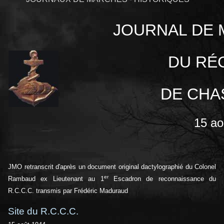
JOURNAL DE 
DU
RÉ
DE
CHA
15 ao
JMO retranscrit d'après un document original dactylographié du Colonel
er
Rambaud ex Lieutenant au 1
Escadron de reconnaissance du
R.C.C.C. transmis par Frédéric Maduraud
Site du R.C.C.C.