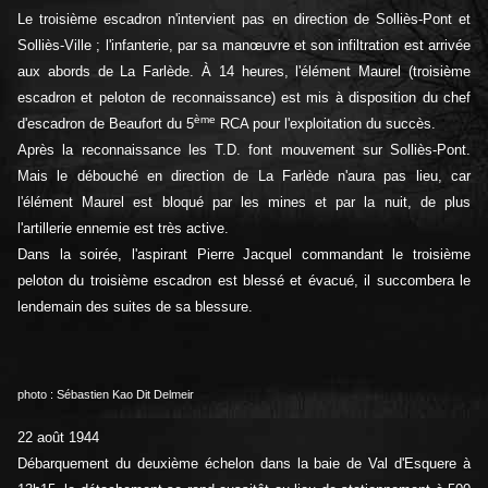
Le troisième escadron n'intervient pas en direction de Solliès-Pont et
Solliès-Ville ; l'infanterie, par sa manœuvre et son infiltration est arrivée
aux abords de La Farlède. À 14 heures, l'élément Maurel (troisième
escadron et peloton de reconnaissance) est mis à disposition du chef
ème
d'escadron de Beaufort du 5
RCA pour l'exploitation du succès.
Après la reconnaissance les T.D. font mouvement sur Solliès-Pont.
Mais le débouché en direction de La Farlède n'aura pas lieu, car
l'élément Maurel est bloqué par les mines et par la nuit, de plus
l'artillerie ennemie est très active.
Dans la soirée, l'aspirant Pierre Jacquel commandant le troisième
peloton du troisième escadron est blessé et évacué, il succombera le
lendemain des suites de sa blessure.
photo : Sébastien Kao Dit Delmeir
22 août 1944
Débarquement du deuxième échelon dans la baie de Val d'Esquere à