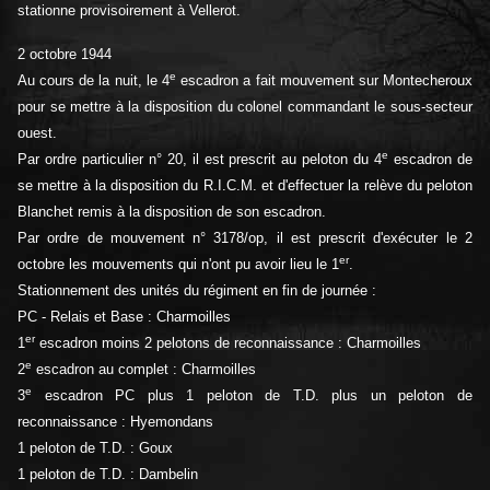
stationne provisoirement à Vellerot.
2 octobre 1944
e
Au cours de la nuit, le 4
escadron a fait mouvement sur Montecheroux
pour se mettre à la disposition du colonel commandant le sous-secteur
ouest.
e
Par ordre particulier n° 20, il est prescrit au peloton du 4
escadron de
se mettre à la disposition du R.I.C.M. et d'effectuer la relève du peloton
Blanchet remis à la disposition de son escadron.
Par ordre de mouvement n° 3178/op, il est prescrit d'exécuter le 2
er
octobre les mouvements qui n'ont pu avoir lieu le 1
.
Stationnement des unités du régiment en fin de journée :
PC - Relais et Base : Charmoilles
er
1
escadron moins 2 pelotons de reconnaissance : Charmoilles
e
2
escadron au complet : Charmoilles
e
3
escadron PC plus 1 peloton de T.D. plus un peloton de
reconnaissance : Hyemondans
1 peloton de T.D. : Goux
1 peloton de T.D. : Dambelin