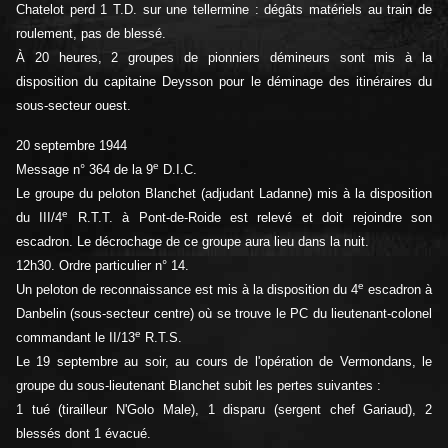
Chatelot perd 1 T.D. sur une tellermine : dégâts matériels au train de
roulement, pas de blessé.
À 20 heures, 2 groupes de pionniers démineurs sont mis à la
disposition du capitaine Deysson pour le déminage des itinéraires du
sous-secteur ouest.
20 septembre 1944
e
Message n° 364 de la 9
D.I.C.
Le groupe du peloton Blanchet (adjudant Ladanne) mis à la disposition
e
du III/4
R.T.T. à Pont-de-Roide est relevé et doit rejoindre son
escadron. Le décrochage de ce groupe aura lieu dans la nuit.
12h30. Ordre particulier n° 14.
e
Un peloton de reconnaissance est mis à la disposition du 4
escadron à
Danbelin (sous-secteur centre) où se trouve le PC du lieutenant-colonel
e
commandant le II/13
R.T.S.
Le 19 septembre au soir, au cours de l'opération de Vermondans, le
groupe du sous-lieutenant Blanchet subit les pertes suivantes :
1 tué (tirailleur N'Golo Male), 1 disparu (sergent chef Gariaud), 2
blessés dont 1 évacué.