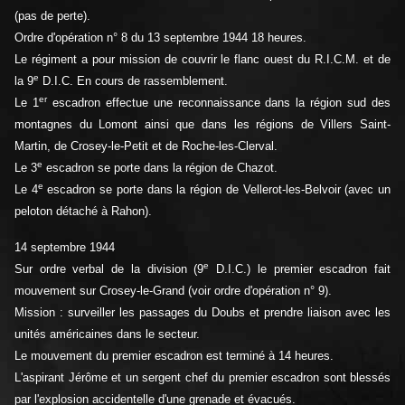
(pas de perte).
Ordre d'opération n° 8 du 13 septembre 1944 18 heures.
Le régiment a pour mission de couvrir le flanc ouest du R.I.C.M. et de
e
la 9
D.I.C. En cours de rassemblement.
er
Le 1
escadron effectue une reconnaissance dans la région sud des
montagnes du Lomont ainsi que dans les régions de Villers Saint-
Martin, de Crosey-le-Petit et de Roche-les-Clerval.
e
Le 3
escadron se porte dans la région de Chazot.
e
Le 4
escadron se porte dans la région de Vellerot-les-Belvoir (avec un
peloton détaché à Rahon).
14 septembre 1944
e
Sur ordre verbal de la division (9
D.I.C.) le premier escadron fait
mouvement sur Crosey-le-Grand (voir ordre d'opération n° 9).
Mission : surveiller les passages du Doubs et prendre liaison avec les
unités américaines dans le secteur.
Le mouvement du premier escadron est terminé à 14 heures.
L'aspirant Jérôme et un sergent chef du premier escadron sont blessés
par l'explosion accidentelle d'une grenade et évacués.