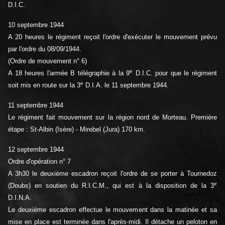
D.I.C.
10 septembre 1944
A 20 heures le régiment reçoit l'ordre d'exécuter le mouvement prévu
par l'ordre du 08/09/1944.
(Ordre de mouvement n° 6)
e
A 18 heures l'armée B télégraphie à la 9
D.I.C. pour que le régiment
e
soit mis en route sur la 3
D.I.A. le 11 septembre 1944.
11 septembre 1944
Le régiment fait mouvement sur la région nord de Morteau. Première
étape : St-Albin (Isère) - Mirebel (Jura) 170 km.
12 septembre 1944
Ordre d'opération n° 7
A 3h30 le deuxième escadron reçoit l'ordre de se porter à Tournedoz
e
(Doubs) en soutien du R.I.C.M., qui est à la disposition de la 3
D.I.N.A.
Le deuxième escadron effectue le mouvement dans la matinée et sa
mise en place est terminée dans l'après-midi. Il détache un peloton en