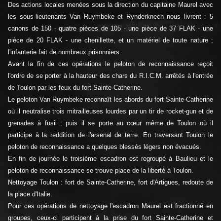
Des actions locales menées sous la direction du capitaine Maurel avec
les sous-lieutenants Van Ruymbeke et Rynderknech nous livrent : 5
canons de 150 - quatre pièces de 105 - une pièce de 37 FLAK - une
pièce de 20 FLAK - une chenillette, et un matériel de toute nature ;
l'infanterie fait de nombreux prisonniers.
Avant la fin de ces opérations le peloton de reconnaissance reçoit
l'ordre de se porter à la hauteur des chars du R.I.C.M. arrêtés à l'entrée
de Toulon par les feux du fort Sainte-Catherine.
Le peloton Van Ruymbeke reconnaît les abords du fort Sainte-Catherine
où il neutralise trois mitrailleuses lourdes par un tir de rocket-gun et de
grenades à fusil ; puis il se porte au cœur même de Toulon où il
participe à la reddition de l'arsenal de terre. En traversant Toulon le
peloton de reconnaissance a quelques blessés légers non évacués.
En fin de journée le troisième escadron est regroupé à Baulieu et le
peloton de reconnaissance se trouve place de la liberté à Toulon.
Nettoyage Toulon : fort de Sainte-Catherine, fort d'Artigues, redoute de
la place d'Italie.
Pour ces opérations de nettoyage l'escadron Maurel est fractionné en
groupes, ceux-ci participent à la prise du fort Sainte-Catherine et