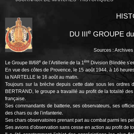
HIST
e
DU III
GROUPE du
Sources : Archiv
e
ère
Le Groupe III/68
de l'Artillerie de la 1
Division Blindée s
En vue des côtes de Provence, le 15 août 1944, à 16 heure
la NARTELLE le 16 août au matin.
Toujours sur la brèche depuis cette date sous les ordres 
BERTRAND, le groupe a travaillé au proﬁt de la totalité des 
française.
Ses commandants de batterie, ses observateurs, ses offici
des chars ou de l'infanterie.
Ses chars observatoires prenant part au combat parmi les pel
Ses avions d'observation sans cesse en action au proﬁt de to