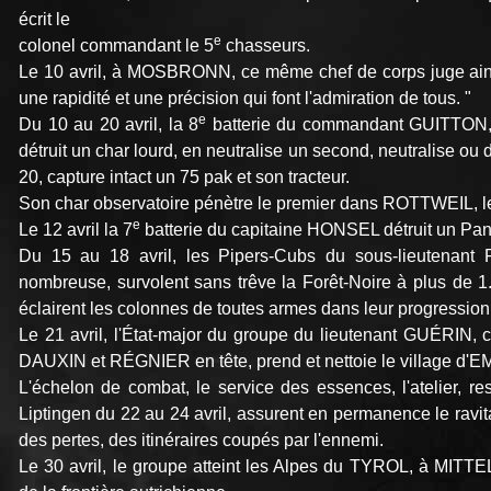
écrit le
e
colonel commandant le 5
chasseurs.
Le 10 avril, à MOSBRONN, ce même chef de corps juge ainsi 
une rapidité et une précision qui font l'admiration de tous. "
e
Du 10 au 20 avril, la 8
batterie du commandant GUITT
détruit un char lourd, en neutralise un second, neutralise ou 
20, capture intact un 75 pak et son tracteur.
Son char observatoire pénètre le premier dans ROTTWEIL, le 2
e
Le 12 avril la 7
batterie du capitaine HONSEL détruit un P
Du 15 au 18 avril, les Pipers-Cubs du sous-lieutenant
nombreuse, survolent sans trêve la Forêt-Noire à plus de 1.2
éclairent les colonnes de toutes armes dans leur progression
Le 21 avril, l'État-major du groupe du lieutenant GUÉRIN
DAUXIN et RÉGNIER en tête, prend et nettoie le village d
L'échelon de combat, le service des essences, l'atelier, re
Liptingen du 22 au 24 avril, assurent en permanence le ravit
des pertes, des itinéraires coupés par l'ennemi.
Le 30 avril, le groupe atteint les Alpes du TYROL, à MI