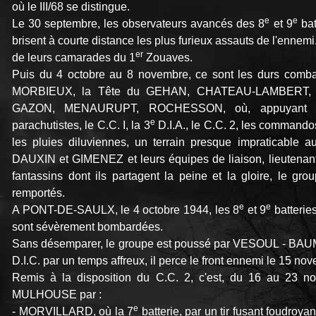
où le III/68 se distingue.
e
e
Le 30 septembre, les observateurs avancés des 8
et 9
bat
brisent à courte distance les plus furieux assauts de l'ennemi. I
er
de leurs camarades du 1
Zouaves.
Puis du 4 octobre au 8 novembre, ce sont les durs combat
MORBIEUX, la Tête du GEHAN, CHATEAU-LAMBERT,
GAZON, MENAURUPT, ROCHESSON, où, appuyant su
e
parachutistes, le C.C. I, la 3
D.I.A., le C.C. 2, les commando
les pluies diluviennes, un terrain presque impraticable a
DAUXIN et GIMENEZ et leurs équipes de liaison, lieutenan
fantassins dont ils partagent la peine et la gloire, le g
remportés.
e
e
A PONT-DE-SAULX, le 4 octobre 1944, les 8
et 9
batterie
sont sévèrement bombardées.
Sans désemparer, le groupe est poussé par VESOUL - BA
D.I.C. par un temps affreux, il perce le front ennemi le 15
Remis à la disposition du C.C. 2, c'est, du 16 au 23 
MULHOUSE par :
e
- MORVILLARD, où la 7
batterie, par un tir fusant foudroyant