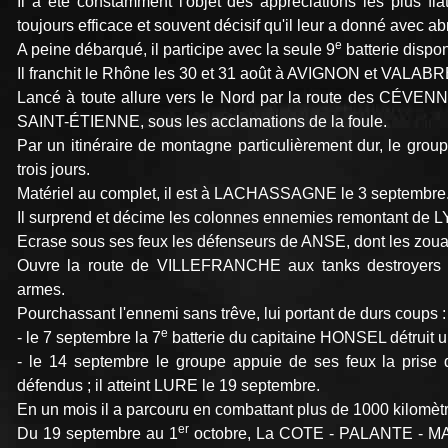
Il a été constamment l'objet des appréciations les plus f
toujours efficace et souvent décisif qu'il leur a donné avec a
e
A peine débarqué, il participe avec la seule 9
batterie dispo
Il franchit le Rhône les 30 et 31 août à AVIGNON et VALA
Lancé à toute allure vers le Nord par la route des CÉ
SAINT-ÉTIENNE, sous les acclamations de la foule.
Par un itinéraire de montagne particulièrement dur, le gro
trois jours.
Matériel au complet, il est à LACHASSAGNE le 3 septembre
Il surprend et décime les colonnes ennemies remontant de 
Ecrase sous ses feux les défenseurs de ANSE, dont les zoua
Ouvre la route de VILLEFRANCHE aux tanks destroyers d
armes.
Pourchassant l'ennemi sans trêve, lui portant de durs coups :
e
- le 7 septembre la 7
batterie du capitaine HONSEL détruit 
- le 14 septembre le groupe appuie de ses feux la p
défendus ; il atteint LURE le 19 septembre.
En un mois il a parcouru en combattant plus de 1000 kilomèt
er
Du 19 septembre au 1
octobre, La COTE - PALANTE - MA