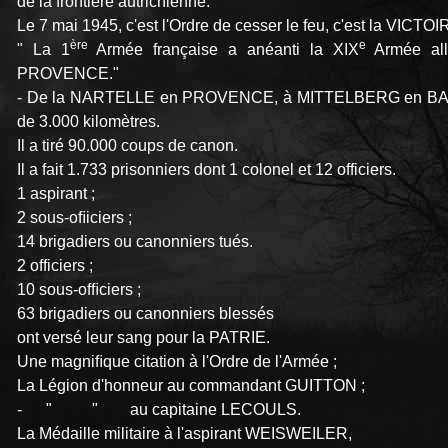
de la frontière autrichienne.
Le 7 mai 1945, c'est l'Ordre de cesser le feu, c'est la VICTOI
ère
e
" La 1
Armée française a anéanti la XIX
Armée alle
PROVENCE."
- De la NARTELLE en PROVENCE, à MITTELBERG en BAVIÈ
de 3.000 kilomètres.
Il a tiré 90.000 coups de canon.
Il a fait 1.733 prisonniers dont 1 colonel et 12 officiers.
1 aspirant ;
2 sous-oﬁiciers ;
14 brigadiers ou canonniers tués.
2 officiers ;
10 sous-ofﬁciers ;
63 brigadiers ou canonniers blessés
ont versé leur sang pour la PATRIE.
Une magniﬁque citation à l'Ordre de l'Armée ;
La Légion d'honneur au commandant GUITTON ;
- " " au capitaine LECOULS.
La Médaille militaire à l'aspirant WEISWEILER,