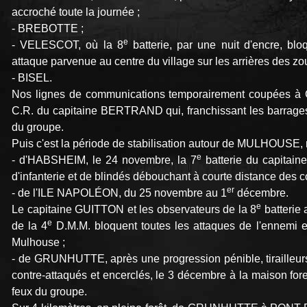
accroché toute la journée ;
- BREBOTTE ;
e
- VELESCOT, où la 8
batterie, par une nuit d'encre, bl
attaque parvenue au centre du village sur les arrières des zo
- BISEL.
Nos lignes de communications temporairement coupées 
C.R. du capitaine BERTRAND qui, franchissant les barrages 
du groupe.
Puis c'est la période de stabilisation autour de MULHOUSE, m
e
- d'HABSHEIM, le 24 novembre, la 7
batterie du capitain
d'infanterie et de blindés débouchant à courte distance des 
er
- de l'ILE NAPOLÉON, du 25 novembre au 1
décembre.
e
Le capitaine GUITTON et les observateurs de la 8
batterie 
e
de la 4
D.M.M. bloquent toutes les attaques de l'ennemi et 
Mulhouse ;
- de GRUNHUTTE, après une progression pénible, tirailleur
contre-attaqués et encerclés, le 3 décembre à la maison fore
feux du groupe.