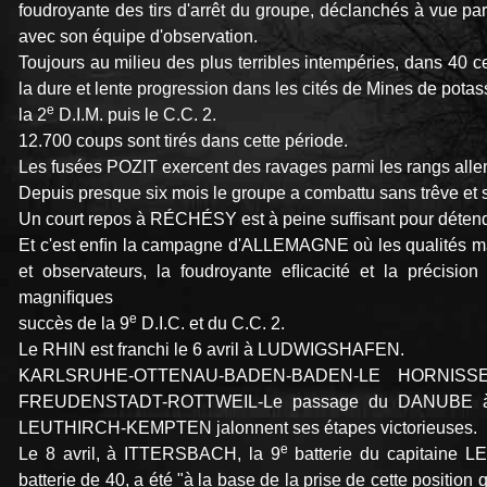
foudroyante des tirs d'arrêt du groupe, déclanchés à vue pa
avec son équipe d'observation.
Toujours au milieu des plus terribles intempéries, dans 40 cen
la dure et lente progression dans les cités de Mines de pota
e
la 2
D.I.M. puis le C.C. 2.
12.700 coups sont tirés dans cette période.
Les fusées POZIT exercent des ravages parmi les rangs all
Depuis presque six mois le groupe a combattu sans trêve et s
Un court repos à RÉCHÉSY est à peine sufﬁsant pour détendre
Et c'est enﬁn la campagne d'ALLEMAGNE où les qualités ma
et observateurs, la foudroyante eﬂicacité et la précision
magniﬁques
e
succès de la 9
D.I.C. et du C.C. 2.
Le RHIN est franchi le 6 avril à LUDWIGSHAFEN.
KARLSRUHE-OTTENAU-BADEN-BADEN-LE HORNISSE 
FREUDENSTADT-ROTTWEIL-Le passage du DANUBE 
LEUTHIRCH-KEMPTEN jalonnent ses étapes victorieuses.
e
Le 8 avril, à ITTERSBACH, la 9
batterie du capitaine L
batterie de 40, a été "à la base de la prise de cette positio