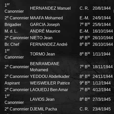
er
1
HERNANDEZ Manuel
C. R.
20/8/1944
Canonnier
e
2
Canonnier
MAAFA Mohamed
E.-M.
24/9/1944
e
ie
Brigadier
GARCIA Joseph
7
B
25/9/1944
M. d. L.
ANDRÉ Maurice
E.-M.
16/10/1944
e
e
ie
2
Canonnier
NIETO Jean
8
B
26/10/1944
e
ie
Br. Chef
FERNANDEZ André
8
B
26/10/1944
er
1
e
ie
TORMO Jean
8
B
1/11/1944
Canonnier
BENRAMDANE
e
e
ie
2
Canonnier
7
B
18/11/1944
Mohamed
e
e
ie
2
Canonnier
YEDDOU Abdelkader
8
B
24/11/1944
e
ie
Aspirant
WEISWEILER Patrice
9
B
1/12/1944
e
e
ie
2
Canonnier
LAOUEDJ Ben Amar
7
B
4/12/1944
er
1
e
ie
LAVIOS Jean
8
B
27/3/1945
Canonnier
e
2
Canonnier
DJEMIL Pacha
C. R.
23/4/1945