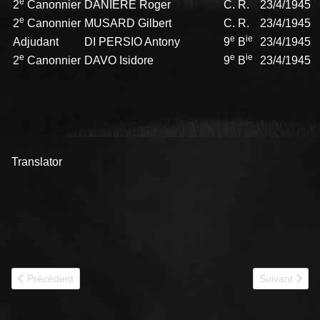
e
2
Canonnier
DANIÈRE Roger
C. R.
23/4/1945
e
2
Canonnier
MUSARD Gilbert
C. R.
23/4/1945
e
ie
Adjudant
DI PERSIO Antony
9
B
23/4/1945
e
e
ie
2
Canonnier
DAVO Isidore
9
B
23/4/1945
Translator
Article précédent : 1944 501e RCC Historique
Article suiva
Précédent
Suivant