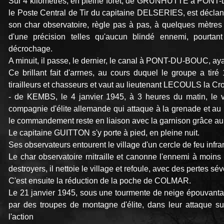
Sur 4 kilomètres, en pleine forêt, de GRUNHUTTE à PONT-
le Poste Central de Tir du capitaine DELSERIES, est déclan
son char observatoire, règle pas à pas, à quelques mètres d
d'une précision telles qu'aucun blindé ennemi, pourtan
décrochage.
A minuit, il passe, le dernier, le canal à PONT-DU-BOUC, 
Ce brillant fait d'arrnes, au cours duquel le groupe a ti
tirailleurs et chasseurs et vaut au lieutenant LECOULS la Cro
- de KEMBS, le 4 janvier 1945, à 3 heures du matin, le v
compagnie d'élite allemande qui attaque à la grenade et a
le commandement reste en liaison avec la garnison grâce au ré
Le capitaine GUITTON s'y porte à pied, en pleine nuit.
Ses observateurs entourent le village d'un cercle de feu infr
Le char observatoire rnitraille et canonne l'ennemi à moins 
destroyers, il nettoie le village et refoule, avec des pertes sév
C'est ensuite la réduction de la poche de COLMAR.
Le 21 janvier 1945, sous une tourmente de neige épouvanta
par des troupes de montagne d'élite, dans leur attaque 
l'action