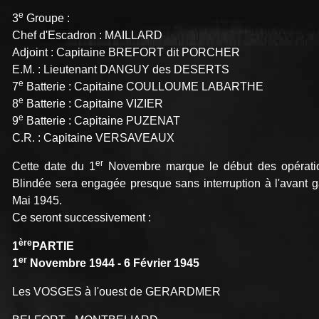
e
3
Groupe :
Chef d'Escadron : MAILLARD
Adjoint : Capitaine BREFORT dit PORCHER
E.M. : Lieutenant DANGUY des DESERTS
e
7
Batterie : Capitaine COULLOUME LABARTHE
e
8
Batterie : Capitaine VIZIER
e
9
Batterie : Capitaine PUZENAT
C.R. : Capitaine VERSAVEAUX
er
Cette date du 1
Novembre marque le début des opérations
Blindée sera engagée presque sans interruption à l'avant g
Mai 1945.
Ce seront successivement :
ère
1
PARTIE
er
1
Novembre 1944 - 6 Février 1945
Les VOSGES à l'ouest de GERARDMER