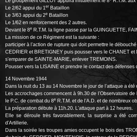
Le groupement GILLOT appuira initialement le 8
R.T.M. aux
er
Le 2/62 appui du 1
Bataillon
e
Le 3/63 appui du 2
Bataillon
Le 1/62 en renforcement des 2 autres.
e
Devant le 8
R.T.M. la ligne passe par la GUINGUETTE, FAIM
La mission de ce Régiment est la suivante :
participer à l'action de rupture qui doit permettre le débouc
CEDRIER et BRETlGNEY puis pousser vers le CHANET e
s'emparer de SAINTE-MARIE, enlever TREMOINS.
Pousser vers la LISAINE et prendre le contact des défens
14 Novembre 1944
Dans la nuit du 13 au 14 Novembre le jour de l'attaque a été
Les accrochages commencent à 9h.30 de l'Observatoire de 
e
le P.C. de combat du 8
R.T.M. et de l'A.D. et de nombreux obs
La préparation débute à 11h.20. L'attaque part à 12 heures.
Elle se déroule très favorablement, la surprise a été com
d'Artillerie.
Dans la soirée les troupes amies occupent le bois des TR