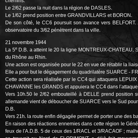
chemins.
Le 2/62 passe la nuit dans la région de DASLES.
Le 1/62 prend position entre GRANDVILLARS et BORON.
De son côté, le CC6 poursuit son avance vers BELFORT. A 
observatoire du 3/62 pénètrent dans la ville.
21 novembre 1944
e
La 5
D.B. a atteint le 20 la ligne MONTREUX-CHATEAU, S
du Rhône au Rhin.
Une action est organisée pour le 22 en vue de rétablir la liai
Elle a pour but le dégagement du quadrilatère SUARCE -
Cette action sera réalisée par le CC4 qui attaquera LEP
CHAVANNE les GRANDS et appuiera le CC4 dans l'attaqu
Vers 10h.50 le 2/62 embouteillé à DELLE prend position s
allemande vient de déboucher de SUARCE vers le Sud pour ten
D.B.
Vers 21h. la route enfin dégagée permet de porter une des 
En raison des réactions ennemies dans cette région le Général
feux de l'A.D.B. 5 de ceux des 1/RACL et 3/RACAOF ; malhe