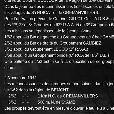
ordres du Colonel BOUJOUR de la Région de SAPOIS vers l
Dans la journée des reconnaissances très discrètes ont été 
les villages du SYNDICAT et de CREMANVILLERS.
Pour l'opération prévue, le Colonel GILLOT Cdt. l'A.D.B./5
er
e
e
e
e
des 1
, 2
et 3
Groupes du 62
R.A.A. et du 3
Groupe du 6
Les missions se répartissent de la façon suivante :
1/62 appui du Btn de gauche du Groupement de Choc GAMB
2/62 appui du Btn de droite du Groupement GAMBIEZ.
e
3/62 appui du Groupement LECOQ (2
R.S.A.)
e
e
3/68 appui d'un Groupement blindé (6
RCA de la 5
D.B.)
Une batterie du 3/62 est mise à la disposition de ce gro
chars.
2 Novembre 1944
Les reconnaissances des groupes se poursuivent dans la journ
Le 1/62 dans la région de BEMONT
2/62 - " - 1 Km N.O. de CREMANVILLERS
3/62 - " - 500 m. N. de St AME
Les groupes devront être en mesure d'ouvrir le feu le 3 à 6 h