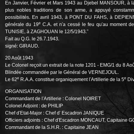
En Janvier, Février et Mars 1943 au Djebel MANSOUR, à
plus nobles traditions de son arme, a appuyé constammen
possibilités. En avril 1943, à PONT DU FAHS, à DEPIENNE
e
générale du 19
C.A. et n'a cessé le feu qu'au moment de
TUNISIE, à ZAGHOUAN le 12/5/1943."
Fait au Q.G. le 26.7.1943.
signé: GIRAUD.
20 Août 1943
Le Colonel reçoit un extrait de la note 1201 - EMG/1 du 8 Ao
Blindée commandée par le Général de VERNEJOUL.
e
e
Le 62
R.A.A. constitue organiquement l'Artillerie de la 5
Div
ORGANISATION
Commandant de l'Artillerie : Colonel NOIRET
Colonel Adjoint : de PHILIP
Chef d'Etat-Major : Chef d' Escadron JANIQUE
Officiers adjoints : Chef d'Escadron MONCAUT, Capitai
Commandant de la S.H.R. : Capitaine JEAN