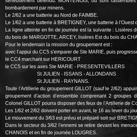
sérieusement défendu. MONTENOIS, où sont rassemblés 
bombardement par minens.
Le 2/62 a une batterie au Nord de FAIMBE.
Le 1/62 a une batterie à BRETIGNEY, une batterie à l'Oue
La ligne atteinte en fin de journée est la suivante : Lisière
du bois de MARGOTTE, ARCEY, lisières Est du bois du CHAN
Pour le lendemain la mission du groupement est :
avec l'appui du CC5 s'emparer de Ste MARIE, puis progr
le CC4 marchant sur HERICOURT
le CC5 sur les axes Ste MARIE - PRESENTEVILLERS
St JULIEN - ISSANS - ALLONDANS
St JULIEN - RAYNANS.
Toute l'Artillerie du groupement GILLOT (sauf le 2/62) appuir
groupement d'action d'ensemble comprenant 2 groupes 
Colonel GILLOT pourra disposer des feux de l'Artillerie de C
Les 1/62 et 2/62 doivent porter en avant, le 16 au lever du jou
Le mouvement du 3/63 est prévu et préparé soit sur BRETI
Dans le secteur du 3/62 l'ennemi se retire devant les menac
CHANOIS et en fin de journée LOUGRES.