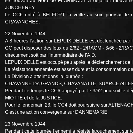
se trouvait au Nord de FLORIMONT a déjà fait mouvement
JONCHEREY.
Le CC6 entré à BELFORT la veille au soir, poursuit le ne
CRAVANCHES.
22 Novembre 1944
A 8 heures l'action sur LEPUIX DELLE est déclenchée par le 
CC peut disposer des feux du 2/62 - 2/RACM - 3/66 - 2/RACL 
directement soit par l'intermédiaire de l'A.D.
LEPUIX DELLE est occupé peu après le déclenchement de l'
La résistance ennemie est assez dure et la consommation de
La Division a atteint dans la journée :
CHAVANNE-les-GRANDS, CHAVANATTE, SUARCE et LEPU
Pendant ce temps le CC6 appuyé par le 3/62 poursuit le d
MIOTTE et de la JUSTICE.
Pour le lendemain 23, le CC4 doit poursuivre sur ALTEN
C'est une action convergente sur DANNEMARIE.
23 Novembre 1944
Pendant cette journée l'ennemi a résisté farouchement sur t