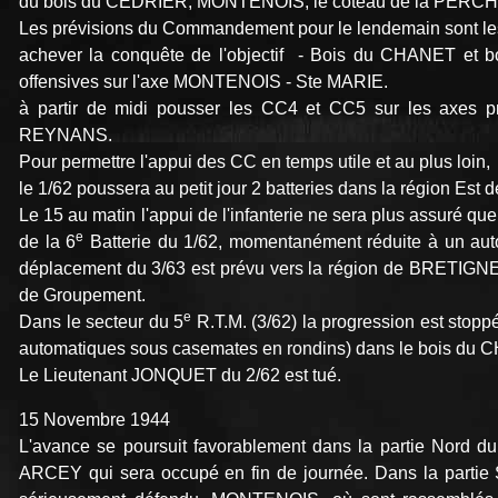
du bois du CEDRIER, MONTENOIS, le coteau de la PERCH
Les prévisions du Commandement pour le lendemain sont les
achever la conquête de l'objectif - Bois du CHANET et 
offensives sur l'axe MONTENOIS - Ste MARIE.
à partir de midi pousser les CC4 et CC5 sur les axes
REYNANS.
Pour permettre l'appui des CC en temps utile et au plus loin,
le 1/62 poussera au petit jour 2 batteries dans la région Est
Le 15 au matin l'appui de l'infanterie ne sera plus assuré que
e
de la 6
Batterie du 1/62, momentanément réduite à un auto
déplacement du 3/63 est prévu vers la région de BRETIGN
de Groupement.
e
Dans le secteur du 5
R.T.M. (3/62) la progression est stopp
automatiques sous casemates en rondins) dans le bois du
Le Lieutenant JONQUET du 2/62 est tué.
15 Novembre 1944
L'avance se poursuit favorablement dans la partie Nord d
ARCEY qui sera occupé en fin de journée. Dans la partie