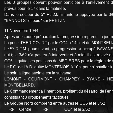
Les 3 groupes doivent pouvoir participer à l'enlèvement
prévus pour le 17 dans la matinée.
e
Dans le secteur du 5
R.T.M. l'infanterie appuyée par le 3
"BANNOTS" et bois "sur FRETZ".
11 Novembre 1944
Après une courte préparation la progression reprend, la jour
La prise d'HERlCOURT par le CC4 à 14 h. et de MONTBELI
e
Le 5
R.T.M. poursuivant sa progression a occupé BAVANS 
nui t; le 3/62 n'a pas eu à intervenir et à midi il est relevé
CC6. Il quitte ses positions de MEDIERES pour la région
Le P.C. de l'A.D. quitte MONTENOIS à 10h. pour s'install
Le soir la ligne atteinte est la suivante :
LOMONT - COURMONT - CHAMPEY - BYANS - HE
MONTBELIARD.
Le Commandement a l'intention, profitant du désarroi de l'e
constituant 3 groupements tactiques.
Le Groupe Nord comprend entre autres le CC6 et le 3/62
-d- Centre -d- CC4 et le 2/62