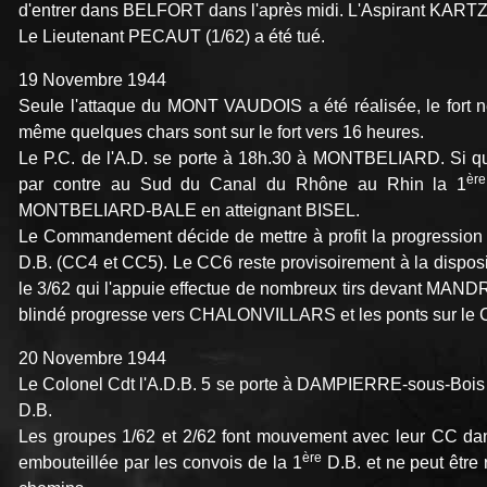
d'entrer dans BELFORT dans l'après midi. L'Aspirant KARTZ a
Le Lieutenant PECAUT (1/62) a été tué.
19 Novembre 1944
Seule l'attaque du MONT VAUDOIS a été réalisée, le fort ne
même quelques chars sont sur le fort vers 16 heures.
Le P.C. de l'A.D. se porte à 18h.30 à MONTBELIARD. Si que
ère
par contre au Sud du Canal du Rhône au Rhin la 1
MONTBELIARD-BALE en atteignant BISEL.
Le Commandement décide de mettre à profit la progression 
D.B. (CC4 et CC5). Le CC6 reste provisoirement à la disposi
le 3/62 qui l'appuie effectue de nombreux tirs devant M
blindé progresse vers CHALONVILLARS et les ponts sur le 
20 Novembre 1944
Le Colonel Cdt l'A.D.B. 5 se porte à DAMPIERRE-sous-Bois o
D.B.
Les groupes 1/62 et 2/62 font mouvement avec leur CC d
ère
embouteillée par les convois de la 1
D.B. et ne peut être