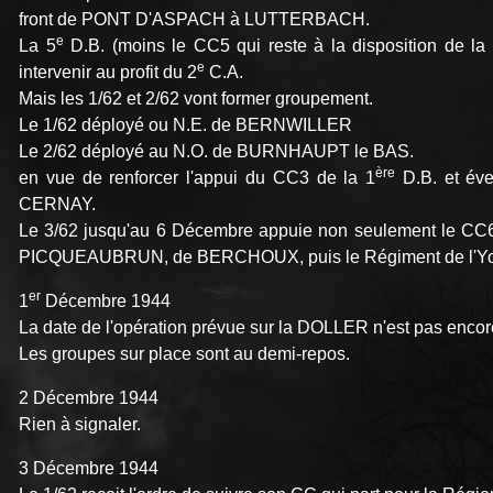
front de PONT D'ASPACH à LUTTERBACH.
e
La 5
D.B. (moins le CC5 qui reste à la disposition de la
e
intervenir au profit du 2
C.A.
Mais les 1/62 et 2/62 vont former groupement.
Le 1/62 déployé ou N.E. de BERNWILLER
Le 2/62 déployé au N.O. de BURNHAUPT le BAS.
ère
en vue de renforcer l'appui du CC3 de la 1
D.B. et év
CERNAY.
Le 3/62 jusqu'au 6 Décembre appuie non seulement le CC6 
PICQUEAUBRUN, de BERCHOUX, puis le Régiment de l'Yon
er
1
Décembre 1944
La date de l'opération prévue sur la DOLLER n'est pas encore
Les groupes sur place sont au demi-repos.
2 Décembre 1944
Rien à signaler.
3 Décembre 1944