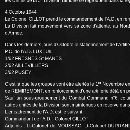
les Unités de la 5
Division Blindée se regroupent dans la 
4 Octobre 1944
Le Colonel GILLOT prend le commandement de l'A.D. en re
La Division fait mouvement vers sa zone d'attente, au No
d'Armée.
Dans les derniers jours d'Octobre le stationnement de l'Artiller
P.C. de l'A.D. LUXEUIL
1/62 FRESNES-St-MANES
2/62 AILLEVILLIERS
3/62 PUSEY
er
C'est là que les groupes vont être alertés le 1
Novembre en 
de REMIREMONT, en renforcement d'une artillerie déjà en po
Sauf un sous-groupement du Combat Command n°6, celu
autres unités de la Division sont maintenues en réserve dan
L'encadrement de l'A.D. est le suivant :
Commandant de l'A.D. : Colonel GILLOT
Adjoints : Lt-Colonel de MOUSSAC, Lt-Colonel DURRAN