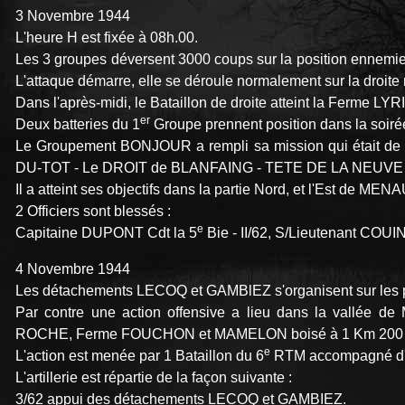
3 Novembre 1944
L'heure H est fixée à 08h.00.
Les 3 groupes déversent 3000 coups sur la position ennemie
L'attaque démarre, elle se déroule normalement sur la droite 
Dans l'après-midi, le Bataillon de droite atteint la Ferme LYR
er
Deux batteries du 1
Groupe prennent position dans la soir
Le Groupement BONJOUR a rempli sa mission qui était de r
DU-TOT - Le DROIT de BLANFAING - TETE DE LA NEUV
Il a atteint ses objectifs dans la partie Nord, et l'Est de M
2 Officiers sont blessés :
e
Capitaine DUPONT Cdt la 5
Bie - II/62, S/Lieutenant COUI
4 Novembre 1944
Les détachements LECOQ et GAMBlEZ s'organisent sur les po
Par contre une action offensive a lieu dans la vallé
ROCHE, Ferme FOUCHON et MAMELON boisé à 1 Km 200 
e
L'action est menée par 1 Bataillon du 6
RTM accompagné d'u
L'artillerie est répartie de la façon suivante :
3/62 appui des détachements LECOQ et GAMBIEZ.