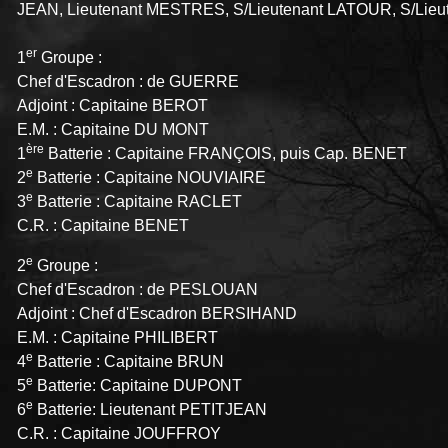
JEAN, Lieutenant MESTRES, S/Lieutenant LATOUR, S/Lie
er
1
Groupe :
Chef d'Escadron : de GUERRE
Adjoint : Capitaine BEROT
E.M. : Capitaine DU MONT
ère
1
Batterie : Capitaine FRANÇOlS, puis Cap. BENET
e
2
Batterie : Capitaine NOUVIAIRE
e
3
Batterie : Capitaine RACLET
C.R. : Capitaine BENET
e
2
Groupe :
Chef d'Escadron : de PESLOUAN
Adjoint : Chef d'Escadron BERSIHAND
E.M. : Capitaine PHILIBERT
e
4
Batterie : Capitaine BRUN
e
5
Batterie: Capitaine DUPONT
e
6
Batterie: Lieutenant PETITJEAN
C.R. : Capitaine JOUFFROY