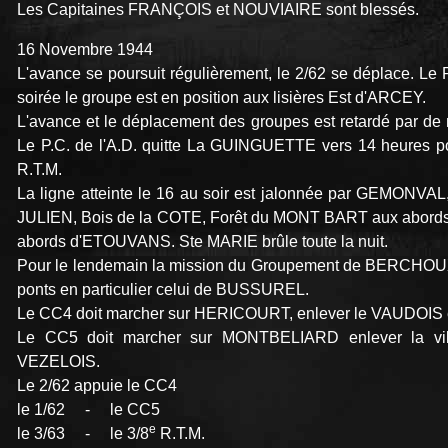
Les Capitaines FRANÇOIS et NOUVIAIRE sont blessés.
16 Novembre 1944
L'avance se poursuit régulièrement, le 2/62 se déplace. Le P
soirée le groupe est en position aux lisières Est d'ARCEY.
L'avance et le déplacement des groupes est retardé par de
Le P.C. de l'A.D. quitte La GUINGUETTE vers 14 heures po
R.T.M.
La ligne atteinte le 16 au soir est jalonnée par GEMON
JULIEN, Bois de la COTE, Forêt du MONT BART aux abo
abords d'ETOUVANS. Ste MARIE brûle toute la nuit.
Pour le lendemain la mission du Groupement de BERCHOUX e
ponts en particulier celui de BUSSUREL.
Le CC4 doit marcher sur HERICOURT, enlever le VAUDOIS e
Le CC5 doit marcher sur MONTBELIARD enlever la vil
VEZELOIS.
Le 2/62 appuie le CC4
le 1/62 - le CC5
e
le 3/63 - le 3/8
R.T.M.