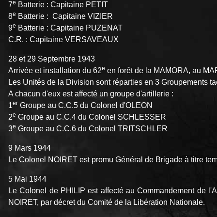
e
7
Batterie : Capitaine PETIT
e
8
Batterie : Capitaine VIZIER
e
9
Batterie : Capitaine PUZENAT
C.R. : Capitaine VERSAVEAUX
28 et 29 Septembre 1943
e
Arrivée et installation du 62
en forêt de la MAMORA, au M
Les Unités de la Division sont réparties en 3 Groupements
A chacun d'eux est affecté un groupe d'artillerie :
er
1
Groupe au C.C.5 du Colonel d'OLEON
e
2
Groupe au C.C.4 du Colonel SCHLESSER
e
3
Groupe au C.C.6 du Colonel TRITSCHLER
9 Mars 1944
Le Colonel NOIRET est promu Général de Brigade à titre te
5 Mai 1944
Le Colonel de PHILIP est affecté au Commandement de l'Art
NOIRET, par décret du Comité de la Libération Nationale.