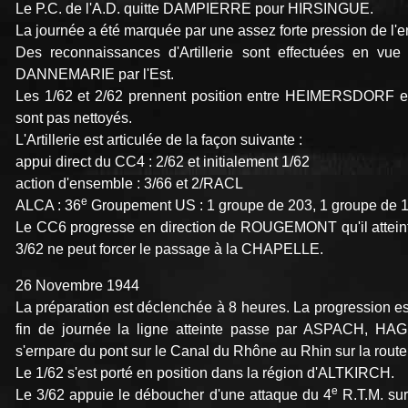
Le P.C. de l'A.D. quitte DAMPIERRE pour HIRSINGUE.
La journée a été marquée par une assez forte pression de 
Des reconnaissances d'Artillerie sont effectuées en vue 
DANNEMARIE par l'Est.
Les 1/62 et 2/62 prennent position entre HEIMERSDORF et
sont pas nettoyés.
L'Artillerie est articulée de la façon suivante :
appui direct du CC4 : 2/62 et initialement 1/62
action d'ensemble : 3/66 et 2/RACL
e
ALCA : 36
Groupement US : 1 groupe de 203, 1 groupe de 
Le CC6 progresse en direction de ROUGEMONT qu'il atteint d
3/62 ne peut forcer le passage à la CHAPELLE.
26 Novembre 1944
La préparation est déclenchée à 8 heures. La progression e
fin de journée la ligne atteinte passe par ASPACH, 
s'ernpare du pont sur le Canal du Rhône au Rhin sur la 
Le 1/62 s'est porté en position dans la région d'ALTKIRCH.
e
Le 3/62 appuie le déboucher d'une attaque du 4
R.T.M. sur