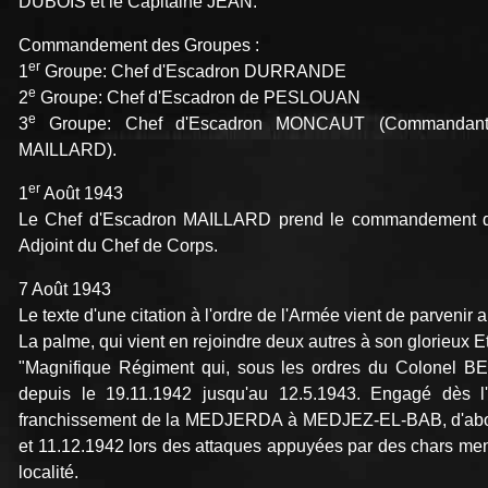
DUBOIS et le Capitaine JEAN.
Commandement des Groupes :
er
1
Groupe: Chef d'Escadron DURRANDE
e
2
Groupe: Chef d'Escadron de PESLOUAN
e
3
Groupe: Chef d'Escadron MONCAUT (Commandant p
MAILLARD).
er
1
Août 1943
Le Chef d'Escadron MAILLARD prend le commandement 
Adjoint du Chef de Corps.
7 Août 1943
Le texte d'une citation à l'ordre de l'Armée vient de parvenir
La palme, qui vient en rejoindre deux autres à son glorieux 
"Magnifique Régiment qui, sous les ordres du Colonel B
depuis le 19.11.1942 jusqu'au 12.5.1943. Engagé dès l'ou
franchissement de la MEDJERDA à MEDJEZ-EL-BAB, d'abord lo
et 11.12.1942 lors des attaques appuyées par des chars mené
localité.