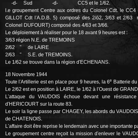
-d- Sud -d- CC5 et le 1/62.
l.e groupement Centre aux ordres du Colonel Cdt. le CC4 e
GILLOT Cdt l'A.D.B. 5) composé des 2/ó2, 3/63 et 2/63 r
Colonel DUFOURT) composé des 4/63 et 3/66.
Le déploiement à réaliser pour le 18 avant 9 heures est :
3/63 région N.E. de TREMOINS
2/62 " de LAIRE
2/63 " S.E. de TREMOINS.
Le 1/62 se trouve dans la région d'ECHENANS.
18 Novembre 1944
e
Toute l'Artillerie est en place pour 9 heures, la 6
Batterie du 
Le 2/62 est en position à LAIRE, le 1/62 à l'Ouest de G
L'attaque du VAUDOIS échoue devant une résistance
d'HERICOURT sur la route 83.
Le soir la ligne passe par CHAGEY, les abords du VAUDOI
de CHATENOIS.
L'affaire doit être reprise le lendemain avec une importante par
Le groupement centre reçoit la mission d'enlever le VAUDO