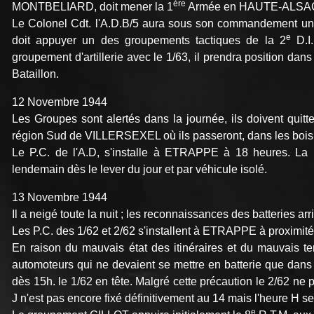
ère
MONTBELIARD, doit mener la 1
Armée en HAUTE-ALSA
Le Colonel Cdt. l'A.D.B/5 aura sous son commandement un 
e
doit appuyer un des groupements tactiques de la 2
D.I.
groupement d'artillerie avec le 1/63, il prendra position d
Bataillon.
12 Novembre 1944
Les Groupes sont alertés dans la journée, ils doivent quitt
région Sud de VILLERSEXEL où ils passeront, dans les bois, le
Le P.C. de l'A.D, s'installe à ETRAPPE à 18 heures. La 
lendemain dès le lever du jour et par véhicule isolé.
13 Novembre 1944
Il a neigé toute la nuit ; les reconnaissances des batteries a
Les P.C. des 1/62 et 2/62 s'installent à ETRAPPE à proximité 
En raison du mauvais état des itinéraires et du mauvais te
automoteurs qui ne devaient se mettre en batterie que dan
dès 15h. le 1/62 en tête. Malgré cette précaution le 2/62 ne 
J n'est pas encore fixé définitivement au 14 mais l'heure H se
e