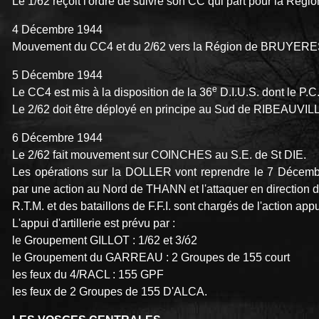
Le 1/62 reçoit l'ordre de suivre son CC qui part pour la R
4 Décembre 1944
Mouvement du CC4 et du 2/62 vers la Région de BRUYE
5 Décembre 1944
e
Le CC4 est mis à la disposition de la 36
D.I.U.S. dont le P.
Le 2/62 doit être déployé en principe au Sud de RIBEAUVIL
6 Décembre 1944
Le 2/62 fait mouvement sur COINCHES au S.E. de St DIE.
Les opérations sur la DOLLER vont reprendre le 7 Décembr
par une action au Nord de THANN et l'attaquer en direction
R.T.M. et des bataillons de F.F.I. sont chargés de l'action ap
L'appui d'artillerie est prévu par :
le Groupement GILLOT : 1/62 et 3/ó2
le Groupement du GARREAU : 2 Groupes de 155 court
les feux du 4/RACL : 155 GPF
les feux de 2 Groupes de 155 D'ALCA.