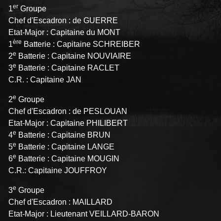
er
1
Groupe
Chef d'Escadron : de GUERRE
Etat-Major : Capitaine du MONT
ère
1
Batterie : Capitaine SCHREIBER
e
2
Batterie : Capitaine NOUVIAIRE
e
3
Batterie : Capitaine RACLET
C.R. : Capitaine JAN
e
2
Groupe
Chef d'Escadron : de PESLOUAN
Etat-Major : Capitaine PHILIBERT
e
4
Batterie : Capitaine BRUN
e
5
Batterie : Capitaine LANGE
e
6
Batterie : Capitaine MOUGIN
C.R.: Capitaine JOUFFROY
e
3
Groupe
Chef d'Escadron : MAILLARD
Etat-Major : Lieutenant VEILLARD-BARON