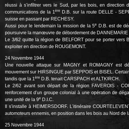
réussi à s'infíltrer vers le Sud, par les bois, en direct
ère
communications de la 1
D.B. sur la route DELLE - SEPPO
suisse en passant par RECHESY.
e
Aussi pour le lendemain la mission de la 5
D.B. est de d
poursuivre la manœuvre de débordement de DANNEMARIE pa
Le 3/62 quitte la région de BELFORT pour se porter v
exploiter en direction de ROUGEMONT.
24 Novembre 1944
Une nouvelle attaque sur MAGNY et ROMAGNY est déc
mouvement sur HIRSINGUE par SEPPOIS et BISEL. Certains é
ère
tandis que la 1
D.B. tenait CARSPACH et ALTKIRCH.
Le 2/62 avant son départ de la région FAVEROIS - C
renforcement d'un groupe colonial à une opération de dé
e
une unité de la 9
D.I.C.
Il s'installe à HEIMERSDORF. L'itinéraire COURTELEVENT
automoteurs ennemis, en position dans les bois au Nord de la
25 Novembre 1944