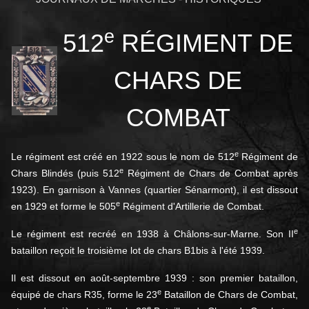
e
512
RÉGIMENT DE
CHARS DE
COMBAT
e
Le régiment est créé en 1922 sous le nom de 512
Régiment de
e
Chars Blindés (puis 512
Régiment de Chars de Combat après
1923). En garnison à Vannes (quartier Sénarmont), il est dissout
e
en 1929 et forme le 505
Régiment d'Artillerie de Combat
.
e
Le régiment est recréé en 1938 à Châlons-sur-Marne. Son II
bataillon reçoit le troisième lot de chars B1bis à l'été 1939
.
Il est dissout en août-septembre 1939 : son premier bataillon,
e
équipé de chars R35, forme le 23
Bataillon de Chars de Combat,
e