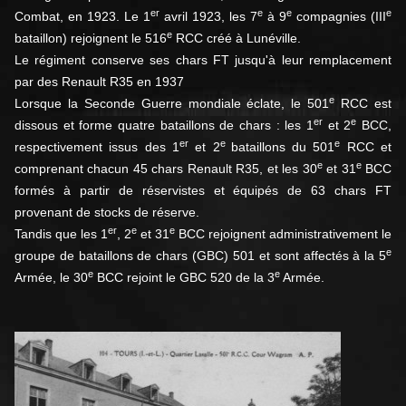
er
e
e
e
Combat, en 1923. Le 1
avril 1923, les 7
à 9
compagnies (III
e
bataillon) rejoignent le 516
RCC créé à Lunéville.
Le régiment conserve ses chars FT jusqu'à leur remplacement
par des Renault R35 en 1937
e
Lorsque la Seconde Guerre mondiale éclate, le 501
RCC est
er
e
dissous et forme quatre bataillons de chars : les 1
et 2
BCC,
er
e
e
respectivement issus des 1
et 2
bataillons du 501
RCC et
e
e
comprenant chacun 45 chars Renault R35, et les 30
et 31
BCC
formés à partir de réservistes et équipés de 63 chars FT
provenant de stocks de réserve.
er
e
e
Tandis que les 1
, 2
et 31
BCC rejoignent administrativement le
e
groupe de bataillons de chars (GBC) 501 et sont affectés à la 5
e
e
Armée, le 30
BCC rejoint le GBC 520 de la 3
Armée.