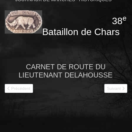
e
38
Bataillon de Chars
CARNET DE ROUTE DU
LIEUTENANT DELAHOUSSE
Article précédent : 1940 - 38e BCC historique
Article suiva
Précédent
Suivant