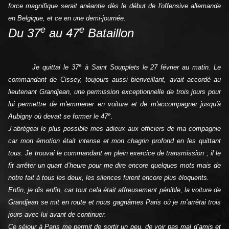
force magnifique serait anéantie dès le début de l'offensive allemande
en Belgique, et ce en une demi-journée.
e
e
Du 37
au 47
Bataillon
e
Je quittai le 37
à Saint Soupplets le 27 février au matin. Le
commandant de Cissey, toujours aussi bienveillant, avait accordé au
lieutenant Grandjean, une permission exceptionnelle de trois jours pour
lui permettre de m'emmener en voiture et de m'accompagner jusqu'à
e
Aubigny où devait se former le 47
.
J’abrégeai le plus possible mes adieux aux officiers de ma compagnie
car mon émotion était intense et mon chagrin profond en les quittant
tous. Je trouvai le commandant en plein exercice de transmission ; il le
fit arrêter un quart d’heure pour me dire encore quelques mots mais de
notre fait à tous les deux, les silences furent encore plus éloquents.
Enfin, je dis enfin, car tout cela était affreusement pénible, la voiture de
Grandjean se mit en route et nous gagnâmes Paris où je m’arrêtai trois
jours avec lui avant de continuer.
Ce séjour à Paris me permit de sortir un peu, de voir pas mal d’amis et