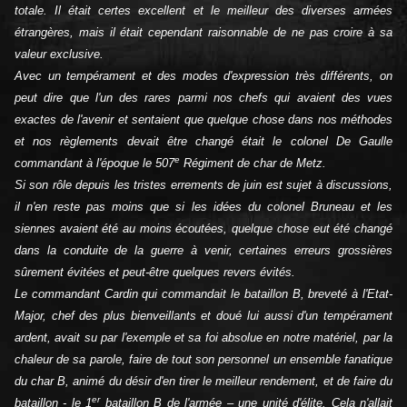
totale. Il était certes excellent et le meilleur des diverses armées
étrangères, mais il était cependant raisonnable de ne pas croire à sa
valeur exclusive.
Avec un tempérament et des modes d'expression très différents, on
peut dire que l'un des rares parmi nos chefs qui avaient des vues
exactes de l'avenir et sentaient que quelque chose dans nos méthodes
et nos règlements devait être changé était le colonel De Gaulle
e
commandant à l'époque le 507
Régiment de char de Metz.
Si son rôle depuis les tristes errements de juin est sujet à discussions,
il n'en reste pas moins que si les idées du colonel Bruneau et les
siennes avaient été au moins écoutées, quelque chose eut été changé
dans la conduite de la guerre à venir, certaines erreurs grossières
sûrement évitées et peut-être quelques revers évités.
Le commandant Cardin qui commandait le bataillon B, breveté à l'Etat-
Major, chef des plus bienveillants et doué lui aussi d'un tempérament
ardent, avait su par l'exemple et sa foi absolue en notre matériel, par la
chaleur de sa parole, faire de tout son personnel un ensemble fanatique
du char B, animé du désir d'en tirer le meilleur rendement, et de faire du
er
bataillon - le 1
bataillon B de l'armée – une unité d'élite. Cela n'allait