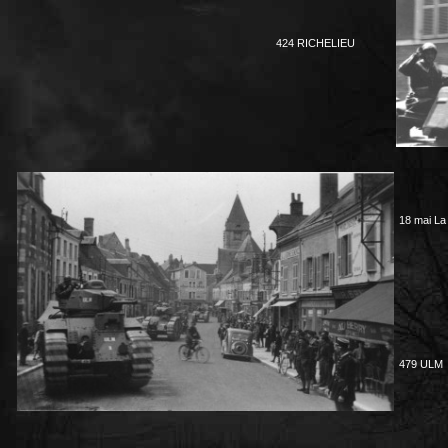
424 RICHELIEU
18 mai La 
479 ULM