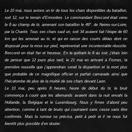
Le 10 mai, nous avions un tir de tous les chars disponibles du bataillon,
soit 12, sur le terrain d’Ennordres. Le commandant Bescond était venu
e
le 8 au champ de tir, amenant son bataillon le 46
, de Neires-sur-Loire,
par la Charité. Tous ses chars sauf un, soit 34 avaient fait l’étape de 60
km qui les amenait au tir, et qui en raison des courts délais dont on
disposait pour la mise sur pied, représentait une incontestable réussite.
Bescond en était fier et heureux. En le quittant le 8 au soir, j’étais loin
de penser que 12 jours plus tard, le 21 mai en arrivant à Fismes, la
première nouvelle que j’apprendrais serait la disparition et la mort plus
que probable de ce magnifique officier et parfait camarade ainsi que
l’hécatombe de plus de la moitié de ses chars devant Laon.
Le 10 mai, peu après 8 heures, heure de début du tir, le bruit
commença à courir que les allemands avaient dans la nuit envahi la
Hollande, la Belgique et le Luxembourg. Nous y fîmes d’abord peu
attention, comme à tant de bruits qui courraient sans cesse sans être
confirmés. Mais la rumeur se précisa, petit à petit et il ne nous fut
bientôt plus possible d’en douter.