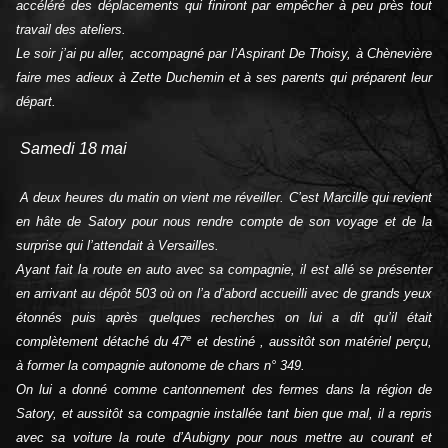
accéléré des déplacements qui finiront par empêcher à peu près tout
travail des ateliers.
Le soir j’ai pu aller, accompagné par l’Aspirant De Thoisy, à Chènevière
faire mes adieux à Zette Duchemin et à ses parents qui préparent leur
départ.
Samedi 18 mai
A deux heures du matin on vient me réveiller. C’est Marcille qui revient
en hâte de Satory pour nous rendre compte de son voyage et de la
surprise qui l’attendait à Versailles.
Ayant fait la route en auto avec sa compagnie, il est allé se présenter
en arrivant au dépôt 503 où on l’a d’abord accueilli avec de grands yeux
étonnés puis après quelques recherches on lui a dit qu’il était
e
complètement détaché du 47
et destiné , aussitôt son matériel perçu,
à former la compagnie autonome de chars n° 349.
On lui a donné comme cantonnement des fermes dans la région de
Satory, et aussitôt sa compagnie installée tant bien que mal, il a repris
avec sa voiture la route d’Aubigny pour nous mettre au courant et