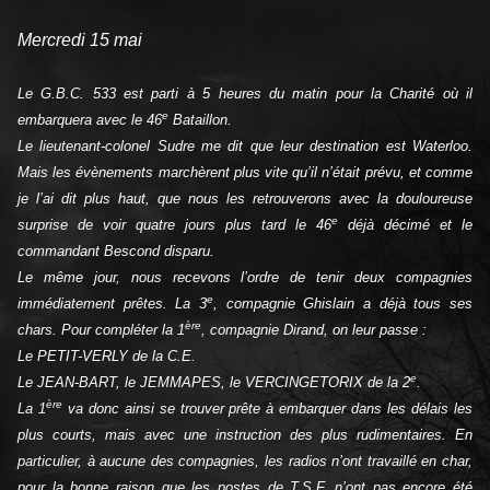
Mercredi 15 mai
Le G.B.C. 533 est parti à 5 heures du matin pour la Charité où il
e
embarquera avec le 46
Bataillon.
Le lieutenant-colonel Sudre me dit que leur destination est Waterloo.
Mais les évènements marchèrent plus vite qu’il n’était prévu, et comme
je l’ai dit plus haut, que nous les retrouverons avec la douloureuse
e
surprise de voir quatre jours plus tard le 46
déjà décimé et le
commandant Bescond disparu.
Le même jour, nous recevons l’ordre de tenir deux compagnies
e
immédiatement prêtes. La 3
, compagnie Ghislain a déjà tous ses
ère
chars. Pour compléter la 1
, compagnie Dirand, on leur passe :
Le PETIT-VERLY de la C.E.
e
Le JEAN-BART, le JEMMAPES, le VERCINGETORIX de la 2
.
ère
La 1
va donc ainsi se trouver prête à embarquer dans les délais les
plus courts, mais avec une instruction des plus rudimentaires. En
particulier, à aucune des compagnies, les radios n’ont travaillé en char,
pour la bonne raison que les postes de T.S.F. n’ont pas encore été