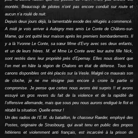
montés. Beaucoup de pilotes n’ont pas encore conduit sur route et
aucun n’a roulé de nuit.
Depuis deux jours déjà, la lamentable exode des réfugiés a commencé.
A midi je vois arriver à Aubigny mes amis Le Conte de Châlons-sur-
Marne, qui ont quitté leur maison après les premiers bombardements. Il
y a là Yvonne Le Conte, sa sœur Mme d’Evry avec ses deux enfants,
et un de leurs frères. M. et Mme Le Conte avec leur autre fille Nick,
sont restés dans leur propriété près d’Epernay. Elles nous disent que
l’on met en hâte la région de Chalons en état de défense. Tous les
canons disponibles ont été placés sur la Vesle. Malgré ce mauvais son
de cloche, je ne me résigne pas encore à croire la partie si
compromise. Je pense que certes nous avons été surpris !! et avons
essuyé un gros revers du fait de la violence et de la rapidité de
l’offensive allemande, mais que sous peu nous aurons endigué le flot et
rétabli la situation. Quelle erreur !
Un des radios de l’E.M. du bataillon, le chasseur Raeder, employé des
Postes, originaire de Strasbourg, qui avait tenu en public des propos
hitlériens et violemment anti français, est incarcéré à la prison de