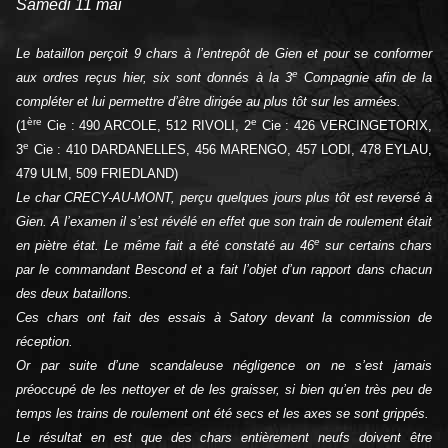
Samedi 11 mai
Le bataillon perçoit 9 chars à l’entrepôt de Gien et pour se conformer
e
aux ordres reçus hier, six sont donnés à la 3
Compagnie afin de la
compléter et lui permettre d’être dirigée au plus tôt sur les armées.
ère
e
(1
Cie : 490 ARCOLE, 512 RIVOLI, 2
Cie : 426 VERCINGETORIX,
e
3
Cie : 410 DARDANELLES, 456 MARENGO, 457 LODI, 478 EYLAU,
479 ULM, 509 FRIEDLAND)
Le char CRECY-AU-MONT, perçu quelques jours plus tôt est reversé à
Gien. A l’examen il s’est révélé en effet que son train de roulement était
e
en piètre état. Le même fait a été constaté au 46
sur certains chars
par le commandant Bescond et a fait l’objet d’un rapport dans chacun
des deux bataillons.
Ces chars ont fait des essais à Satory devant la commission de
réception.
Or par suite d’une scandaleuse négligence on ne s’est jamais
préoccupé de les nettoyer et de les graisser, si bien qu’en très peu de
temps les trains de roulement ont été secs et les axes se sont grippés.
Le résultat en est que des chars entièrement neufs doivent être