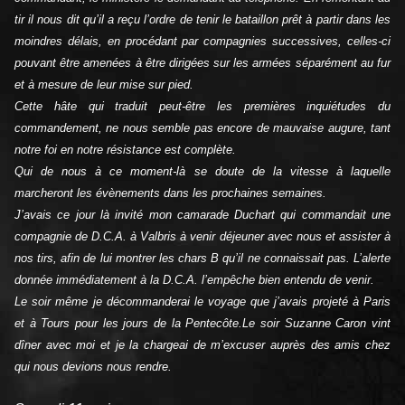
tir il nous dit qu’il a reçu l’ordre de tenir le bataillon prêt à partir dans les
moindres délais, en procédant par compagnies successives, celles-ci
pouvant être amenées à être dirigées sur les armées séparément au fur
et à mesure de leur mise sur pied.
Cette hâte qui traduit peut-être les premières inquiétudes du
commandement, ne nous semble pas encore de mauvaise augure, tant
notre foi en notre résistance est complète.
Qui de nous à ce moment-là se doute de la vitesse à laquelle
marcheront les évènements dans les prochaines semaines.
J’avais ce jour là invité mon camarade Duchart qui commandait une
compagnie de D.C.A. à Valbris à venir déjeuner avec nous et assister à
nos tirs, afin de lui montrer les chars B qu’il ne connaissait pas. L’alerte
donnée immédiatement à la D.C.A. l’empêche bien entendu de venir.
Le soir même je décommanderai le voyage que j’avais projeté à Paris
et à Tours pour les jours de la Pentecôte.
Le soir Suzanne Caron vint
dîner avec moi et je la chargeai de m’excuser auprès des amis chez
qui nous devions nous rendre.