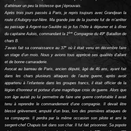
d’atténuer un peu la tristesse que j’éprouvais.
Après trois jours passés à Paris, je repris toujours avec Grandjean la
route d’Aubigny-sur-Nère. Ma grande joie de la journée fut de m’arrêter
au passage à Argent-sur-Sauldre où je fus l’hôte à déjeuner et à dîner
ère
e
du capitaine Aulois, commandant la 1
Compagnie du 49
Bataillon de
chars B.
e
J’avais fait sa connaissance au 37
où il était venu en décembre faire
un stage d’un mois. Nous y avions tous apprécié ses qualités d’allant
et de bonne camaraderie.
Avocat au barreau de Paris, ancien député, âgé de 46 ans, ayant fait
dans les chars plusieurs attaques de l’autre guerre, après avoir
appartenu à l’infanterie dans les groupes francs, il était officier de la
légion d’honneur et porteur d’une magnifique croix de guerre. Alors que
son âge aurait pu lui permettre de faire une guerre confortable il avait
tenu à reprendre le commandement d’une compagnie. Il devait être
blessé grièvement, amputé d’un bras, lors des premières attaques de
sa compagnie. Il perdra par la même occasion son pilote et ami le
sergent-chef Chapuis tué dans son char. Il fut fait prisonnier. Sa popote
e
e