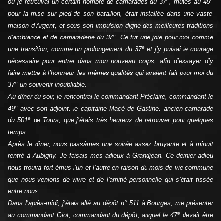
où je retrouvai un certain nombre de camarades du 37
, mutés au 49
pour la mise sur pied de son bataillon, était installée dans une vaste
maison d’Argent, et sous son impulsion digne des meilleures traditions
e
d’ambiance et de camaraderie du 37
. Ce fut une joie pour moi comme
e
une transition, comme un prolongement du 37
et j’y puisai le courage
nécessaire pour entrer dans mon nouveau corps, afin d’essayer d’y
faire mettre à l’honneur, les mêmes qualités qui avaient fait pour moi du
e
37
un souvenir inoubliable.
Au dîner du soir, je rencontrai le commandant Préclaire, commandant le
e
49
avec son adjoint, le capitaine Macé de Gastine, ancien camarade
e
du 501
de Tours, que j’étais très heureux de retrouver pour quelques
temps.
Après le dîner, nous passâmes une soirée assez bruyante et à minuit
rentré à Aubigny. Je faisais mes adieux à Grandjean. Ce dernier adieu
nous trouva fort émus l’un et l’autre en raison du mois de vie commune
que nous venions de vivre et de l’amitié personnelle qui s’était tissée
entre nous.
Dans l’après-midi, j’étais allé au dépôt n° 511 à Bourges, me présenter
e
au commandant Giot, commandant du dépôt, auquel le 47
devait être