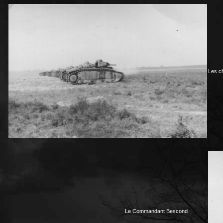
Les c
Le Commandant Bescond