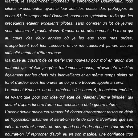
Maricot, le sergent-chef Etourneau, le sergent-chef Dourdonaud, tous
pilotes expérimentés ayant à leur actif les essais des prototypes de
chars B1, le sergent-chef Douvarel, aussi bon spécialiste radio que les
précédents étaient excellents pilotes, sans compter un lot de jeunes
sous-officiers et gradés pleins d'ardeur et de dévouement, de foi et qui
au cours des deux années où je les eus sous mes ordres,
m'apportèrent tout leur concours et ne me causèrent jamais aucune
difficulté méritant d'être retenue.
Ma mise au courant de ce métier très nouveau pour moi en raison d'un
matériel qui m'était jusqu'ici totalement inconnu, m'avait été facilitée
également par les chefs très bienveillants et en même temps pleins de
foi et d'ardeur sous les ordres de qui je me trouvais appelé à servir.
Le colonel Bruneau, un des créateurs des chars B, technicien émérite,
ne vivant que pour son idée qui était de réaliser l'"Arme blindée" qui
devrait d'après lui être l'arme par excellence de la guerre future .
L'avenir devait malheureusement lui donner étrangement raison en dépit
de l'opposition acharnée et serait-on tenté de dire, malveillante que ses
idées trouvèrent auprès de nos grands chefs de l'époque. Tout au plus
pourrait-on lui reprocher d'avoir eu en son matériel une confiance trop