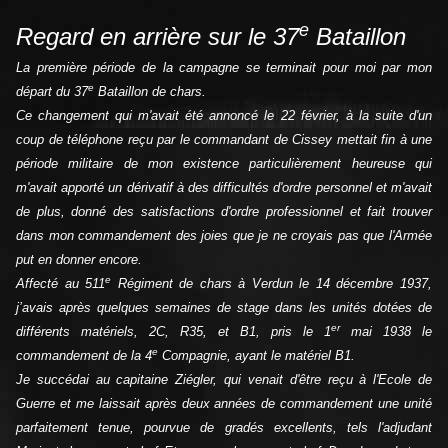
e
Regard en arrière sur le 37
Bataillon
La première période de la campagne se terminait pour moi par mon
e
départ du 37
Bataillon de chars.
Ce changement qui m'avait été annoncé le 22 février, à la suite d'un
coup de téléphone reçu par le commandant de Cissey mettait fin à une
période militaire de mon existence particulièrement heureuse qui
m'avait apporté un dérivatif à des difficultés d'ordre personnel et m'avait
de plus, donné des satisfactions d'ordre professionnel et fait trouver
dans mon commandement des joies que je ne croyais pas que l'Armée
put en donner encore.
e
Affecté au 511
Régiment de chars à Verdun le 14 décembre 1937,
j’avais après quelques semaines de stage dans les unités dotées de
er
différents matériels, 2C, R35, et B1, pris le 1
mai 1938 le
e
commandement de la 4
Compagnie, ayant le matériel B1.
Je succédai au capitaine Ziégler, qui venait d'être reçu à l'Ecole de
Guerre et me laissait après deux années de commandement une unité
parfaitement tenue, pourvue de gradés excellents, tels l'adjudant