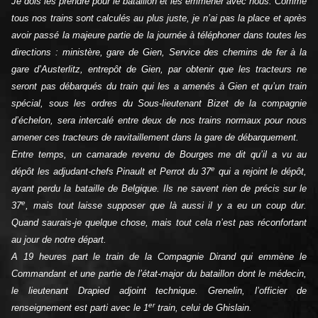
Je dois les prendre pour le bataillon et les emmener avec nous. Comme
tous nos trains sont calculés au plus juste, je n’ai pas la place et après
avoir passé la majeure partie de la journée à téléphoner dans toutes les
directions : ministère, gare de Gien, Service des chemins de fer à la
gare d’Austerlitz, entrepôt de Gien, par obtenir que les tracteurs ne
seront pas débarqués du train qui les a amenés à Gien et qu’un train
spécial, sous les ordres du Sous-lieutenant Bizet de la compagnie
d’échelon, sera intercalé entre deux de nos trains normaux pour nous
amener ces tracteurs de ravitaillement dans la gare de débarquement.
Entre temps, un camarade revenu de Bourges me dit qu’il a vu au
e
dépôt les adjudant-chefs Pinault et Perrot du 37
qui a rejoint le dépôt,
ayant perdu la bataille de Belgique. Ils ne savent rien de précis sur le
e
37
, mais tout laisse supposer que là aussi il y a eu un coup dur.
Quand saurais-je quelque chose, mais tout cela n’est pas réconfortant
au jour de notre départ.
A 19 heures part le train de la Compagnie Dirand qui emmène le
Commandant et une partie de l’état-major du bataillon dont le médecin,
le lieutenant Drapied adjoint technique. Grenelin, l’officier de
er
renseignement est parti avec le 1
train, celui de Ghislain.