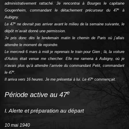
administrativement rattaché. Je rencontrai à Bourges le capitaine
e
Gougenheim, commandant le détachement précurseur du 47
à
Aubigny.
e
Le 47
ne devrait pas arriver avant le milieu de la semaine suivante, le
dépôt m’avait donné une permission.
Je pris donc dès le lendemain matin le chemin de Paris où j’allais
attendre le moment de rejoindre.
Le mercredi 6 mars à midi je reprenais le train pour Gien ; là, la voiture
d’Aulois était venue me chercher. Elle me ramena à Aubigny, où je
n’avais plus qu’à attendre l’arrivée du commandant Petit, commandant
e
le 47
.
e
Il arriva vers 16 heures. Je me présentai à lui. Le 47
commençait.
e
Période active au 47
I. Alerte et préparation au départ
10 mai 1940