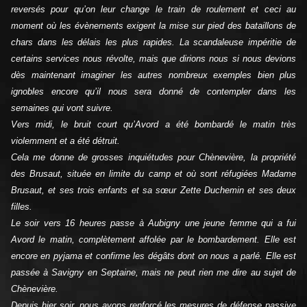
reversés pour qu’on leur change le train de roulement et ceci au
moment où les évènements exigent la mise sur pied des bataillons de
chars dans les délais les plus rapides. La scandaleuse impéritie de
certains services nous révolte, mais que dirions nous si nous devions
dès maintenant imaginer les autres nombreux exemples bien plus
ignobles encore qu’il nous sera donné de contempler dans les
semaines qui vont suivre.
Vers midi, le bruit court qu’Avord a été bombardé le matin très
violemment et a été détruit.
Cela me donne de grosses inquiétudes pour Chènevière, la propriété
des Brusaut, située en limite du camp et où sont réfugiées Madame
Brusaut, et ses trois enfants et sa sœur Zette Duchemin et ses deux
filles.
Le soir vers 16 heures passe à Aubigny une jeune femme qui a fui
Avord le matin, complètement affolée par le bombardement. Elle est
encore en pyjama et confirme les dégâts dont on nous a parlé. Elle est
passée à Savigny en Septaine, mais ne peut rien me dire au sujet de
Chènevière.
Depuis hier soir, nous avons renforcé les mesures de défense passive