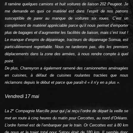
Il ramène quelques camions et huit voitures de liaison 202 Peugeot. Je
me demande en quoi ce matériel est dans l’esprit de nos patrons
susceptible de parer au manque de voitures six roues. C’est un
complément de matériel appréciable parce qu’il nous permet d’emporter
plus de bagages et d’augmenter les facilités de liaison, mais c’est tout !
Le manque d’engins de dépannage, tracteurs de dépannage Somua, est
particulièrement regrettable. Nous ne tarderons pas, dès les premiers
déplacements dans la zone des armées, à nous rendre compte à quel
point.
De plus, Charreyron a également ramené des camionnettes aménagées
en cuisines, à défaut de cuisines roulantes tractées que nous
réclamons depuis le début et parce que paraît-il « il n’y en a plus ».
Vendredi 17 mai
e
La 2
Compagnie Marcille pour qui j’ai reçu l’ordre de départ la veille se
met en route à cinq heures du matin pour Cercottes, au nord d’Orléans.
L’ordre formel est de l’embarquer par le train. Or Cercottes est à 80 km
de nous et le trajet total pour Satory était de 180 km. Il semble donc