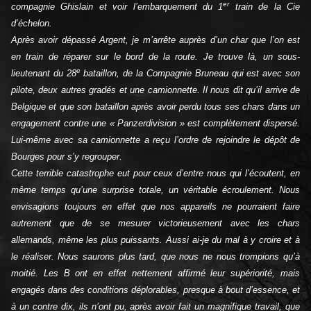
er
compagnie Ghislain et voir l’embarquement du 1
train de la Cie
d’échelon.
Après avoir dépassé Argent, je m’arrête auprès d’un char que l’on est
en train de réparer sur le bord de la route. Je trouve là, un sous-
e
lieutenant du 28
bataillon, de la Compagnie Bruneau qui est avec son
pilote, deux autres gradés et une camionnette. Il nous dit qu’il arrive de
Belgique et que son bataillon après avoir perdu tous ses chars dans un
engagement contre une « Panzerdivision » est complètement dispersé.
Lui-même avec sa camionnette a reçu l’ordre de rejoindre le dépôt de
Bourges pour s’y regrouper.
Cette terrible catastrophe eut pour ceux d’entre nous qui l’écoutent, en
même temps qu’une surprise totale, un véritable écroulement. Nous
envisagions toujours en effet que nos appareils ne pourraient faire
autrement que de se mesurer victorieusement avec les chars
allemands, même les plus puissants. Aussi ai-je du mal à y croire et à
le réaliser. Nous saurons plus tard, que nous ne nous trompions qu’à
moitié. Les B ont en effet nettement affirmé leur supériorité, mais
engagés dans des conditions déplorables, presque à bout d’essence, et
à un contre dix, ils n’ont pu, après avoir fait un magnifique travail, que