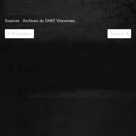
Sources : Archives du SHAT Vincennes.
Article précédent : 1940 - 31e BCC historique
Article suiva
Précédent
Suivant