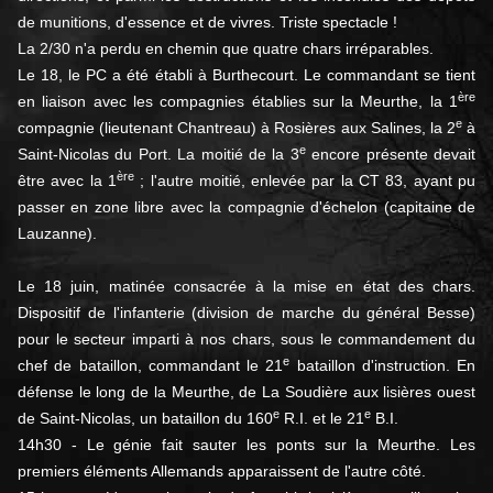
de munitions, d'essence et de vivres. Triste spectacle !
La 2/30 n'a perdu en chemin que quatre chars irréparables.
Le 18, le PC a été établi à Burthecourt. Le commandant se tient
ère
en liaison avec les compagnies établies sur la Meurthe, la 1
e
compagnie (lieutenant Chantreau) à Rosières aux Salines, la 2
à
e
Saint-Nicolas du Port. La moitié de la 3
encore présente devait
ère
être avec la 1
; l'autre moitié, enlevée par la CT 83, ayant pu
passer en zone libre avec la compagnie d'échelon (capitaine de
Lauzanne).
Le 18 juin, matinée consacrée à la mise en état des chars.
Dispositif de l'infanterie (division de marche du général Besse)
pour le secteur imparti à nos chars, sous le commandement du
e
chef de bataillon, commandant le 21
bataillon d'instruction. En
défense le long de la Meurthe, de La Soudière aux lisières ouest
e
e
de Saint-Nicolas, un bataillon du 160
R.I. et le 21
B.I.
14h30 - Le génie fait sauter les ponts sur la Meurthe. Les
premiers éléments Allemands apparaissent de l'autre côté.