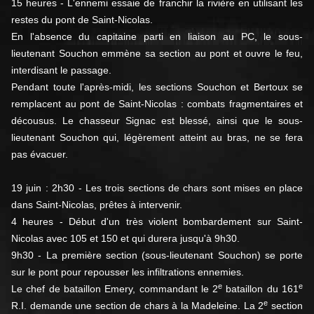
15 heures - L'ennemi essaie de franchir la rivière en utilisant les
restes du pont de Saint-Nicolas.
En l'absence du capitaine parti en liaison au PC, le sous-
lieutenant Souchon emmène sa section au pont et ouvre le feu,
interdisant le passage.
Pendant toute l'après-midi, les sections Souchon et Bertoux se
remplacent au pont de Saint-Nicolas : combats fragmentaires et
décousus. Le chasseur Signac est blessé, ainsi que le sous-
lieutenant Souchon qui, légèrement atteint au bras, ne se fera
pas évacuer.
19 juin : 2h30 - Les trois sections de chars sont mises en place
dans Saint-Nicolas, prêtes à intervenir.
4 heures - Début d'un très violent bombardement sur Saint-
Nicolas avec 105 et 150 et qui durera jusqu'à 9h30.
9h30 - La première section (sous-lieutenant Souchon) se porte
sur le pont pour repousser les infiltrations ennemies.
e
e
Le chef de bataillon Emery, commandant le 2
bataillon du 161
e
R.I. demande une section de chars à la Madeleine. La 2
section