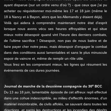
ayant disparue (sur un ordre venu d’où ?) - que ceux que j'ai pu
acheter ou réquisitionner moi-même les 17 et 18 juin (même le
18 à Nancy et à Bayon, alors que les Allemands y étaient déjà).
Voilà qui aidera à comprendre maintenant notre état d'esprit
lorsque nous avons vécu ses heures effroyables et qui situe
mieux notre désespoir quand vint l’heure des derniers combats,
de l'ultime sacrifice ! Désespoir, non pas de nous battre et de
faire payer cher notre peau, mais désespoir d'engager le combat
dans des conditions aussi lamentables et sans le plus minuscule
espoir de vaincre et, même de remplir un rôle utile.
Vous lirez en les comprenant mieux, les lignes qui résument les
événements de ces dures journées.
e
Journal de marche de la deuxième compagnie du 30
BCC
Du 13 au 18 juin, lamentable épisode de cet affreux repli effectué
dans une cohue indescriptible, au milieu d'effectifs énormes, d'un
matériel innombrable, de civils affolés, se sauvant dans toutes les
directions, et parmi les destructions et les incendies des dépôts