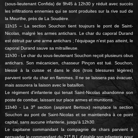
(sous-lieutenant Confida) de 9h45 à 12h30 y réduit avec succès
les infiltrations ennemies qui se sont produites sur la rive sud de
la Meurthe, près de La Soudière.
11h15 – La section Souchon tient toujours le pont de Saint-
Nicolas, malgré les armes antichars. Le char du caporal Durand
est détruit par une arme antichars ; l'équipage n'est pas atteint, le
caporal Durand sauve sa mitrailleuse.
11h30 - Le char du sous-lieutenant Souchon reçoit plusieurs obus
antichars. Son mécanicien, chasseur Pinçon est tué. Souchon,
blessé à la cuisse et dans le dos (trois blessures légères)
parvient sortir du char en flammes. Il ne se laissera pas évacuer,
mais assurera la liaison avec le bataillon.
Le régiment d'infanterie qui tenait Saint-Nicolas abandonne son
poste de combat, laissant sur place armes et munitions.
e
11h40 - La 3
section (aspirant Bertoux) remplace la section
Souchon au pont de Saint-Nicolas et se maintiendra à ce point
capital, sans aucune infanterie, jusqu'à 12h30.
Le capitaine commandant la compagnie de chars parvient à
e
persuader le commandant du 21
B.I. d'établir son infanterie pour