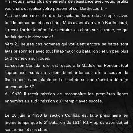
« si vous n'avez plus d'éléments de résistance avec vous, brûlez
vos chars et repliez votre personnel sur Burthecourt. »
À la réception de cet ordre, le capitaine décide de se replier avec
tout le personnel et ses chars. Mais avant d'arriver à Burthecourt,
il reçoit l'ordre impératif de détruire les chars sur la route, ce qui
fut fait dans le désespoir !
Vers 21 heures ces hommes qui voulaient encore se battre sont
faits prisonniers avec tout l'état-major du bataillon ; et un peu plus
tard l'échelon sur roues.
La section Confida, elle, est restée à la Madeleine. Pendant tout
l'après-midi, sous un violent bombardement, elle a couvert le
flanc ouest, sans infanterie. Le chef de section réussit à détruire
un canon de 37.
À 19h30 il reçoit mission de reconnaître les premières lignes
ennemies au sud ; mission qu'il remplit avec succès.
Le 20 juin à 4h30 la section Confida est faite prisonnière en
e
e
même temps que le 2
bataillon du 161
R.I.F. après avoir détruit
ses armes et ses chars.