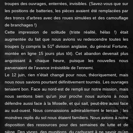
troupes des ouvrages, enterrées, invisibles. (Savez-vous que sur
les positions de batteries, les pièces avaient été remplacées par
des troncs d'arbres avec des roues simulées et des camouflage
de branchages !)
Cette impression de solitude (triste réalité, hélas !) était
augmentée du fait que nous avions vu redescendre toutes les
e
troupes (y compris la 51
division anglaise, du général Fortune,
montée en ligne 15 jours plus tôt). Cet abandon devenait plus
angoissant à chaque heure, puisque les nouvelles nous
parvenaient de l'avance irrésistible de l'ennemi.
Le 12 juin, rien n'était changé pour nous, théoriquement, mais
nous nous savions pourtant définitivement tournés. Les ouvrages
tenaient bon. Face au nord-est de rempli sur notre mission, mais
nous sentions bien qu'un jour proche nous aurions à nous
défendre aussi face à la Moselle, et qui sait, peut-être aussi face
au sud-ouest. Nous connaissions admirablement le terrain ; les
moindres replis du sol nous étaient familiers. Nous avions à notre
disposition des ressources pour des semaines de lutte et de
siège. Des vivres, des munitions, du carburant à ne savoir qu’en