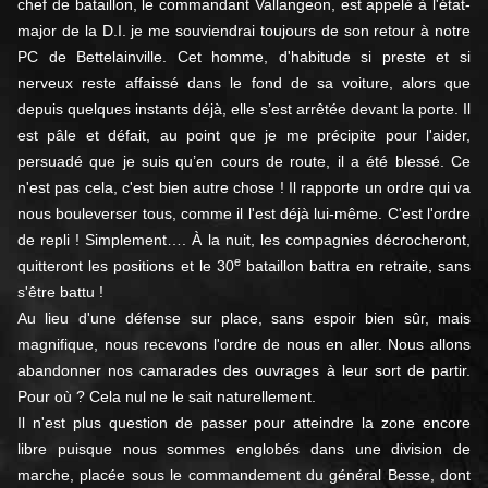
chef de bataillon, le commandant Vallangeon, est appelé à l'état-
major de la D.I. je me souviendrai toujours de son retour à notre
PC de Bettelainville. Cet homme, d'habitude si preste et si
nerveux reste affaissé dans le fond de sa voiture, alors que
depuis quelques instants déjà, elle s’est arrêtée devant la porte. Il
est pâle et défait, au point que je me précipite pour l'aider,
persuadé que je suis qu’en cours de route, il a été blessé. Ce
n'est pas cela, c'est bien autre chose ! Il rapporte un ordre qui va
nous bouleverser tous, comme il l'est déjà lui-même. C'est l'ordre
de repli ! Simplement…. À la nuit, les compagnies décrocheront,
e
quitteront les positions et le 30
bataillon battra en retraite, sans
s'être battu !
Au lieu d'une défense sur place, sans espoir bien sûr, mais
magnifique, nous recevons l'ordre de nous en aller. Nous allons
abandonner nos camarades des ouvrages à leur sort de partir.
Pour où ? Cela nul ne le sait naturellement.
Il n'est plus question de passer pour atteindre la zone encore
libre puisque nous sommes englobés dans une division de
marche, placée sous le commandement du général Besse, dont