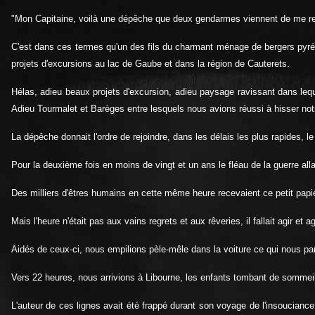
"Mon Capitaine, voilà une dépêche que deux gendarmes viennent de me re
C'est dans ces termes qu'un des fils du charmant ménage de bergers pyrén
projets d'excursions au lac de Gaube et dans la région de Cauterets.
Hélas, adieu beaux projets d'excursion, adieu paysage ravissant dans lequel
Adieu Tourmalet et Barèges entre lesquels nous avions réussi à hisser notr
La dépêche donnait l'ordre de rejoindre, dans les délais les plus rapides, le
Pour la deuxième fois en moins de vingt et un ans le fléau de la guerre all
Des milliers d'êtres humains en cette même heure recevaient ce petit papier 
Mais l'heure n'était pas aux vains regrets et aux rêveries, il fallait agir 
Aidés de ceux-ci, nous empilions pèle-mêle dans la voiture ce qui nous par
Vers 22 heures, nous arrivions à Libourne, les enfants tombant de sommeil.
L'auteur de ces lignes avait été frappé durant son voyage de l'insouciance