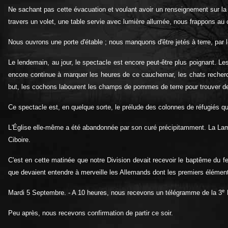
Ne sachant pas cette évacuation et voulant avoir un renseignement sur la 
travers un volet, une table servie avec lumière allumée, nous frappons au 
Nous ouvrons une porte d'étable ; nous manquons d'être jetés à terre, par l
Le lendemain, au jour, le spectacle est encore peut-être plus poignant. Les
encore continue à marquer les heures de ce cauchemar, les chats recherc
but, les cochons labourent les champs de pommes de terre pour trouver de 
Ce spectacle est, en quelque sorte, le prélude des colonnes de réfugiés q
L'Église elle-même a été abandonnée par son curé précipitamment. La Lamp
Ciboire.
C'est en cette matinée que notre Division devait recevoir le baptême du feu
que devaient entendre à merveille les Allemands dont les premiers éléments
e
Mardi 5 Septembre. - A 10 heures, nous recevons un télégramme de la 3
D
Peu après, nous recevons confirmation de partir ce soir.