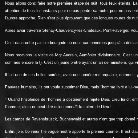
Nous allons donc faire notre première étape de nuit, tous feux éteints. L
attention de tous les instants pour ne pas perdre sa route, pour ne pas en
l'aurore approche. Rien n'est plus éprouvant que ces longues routes de nui
Après avoir traversé Stenay-Chauvency-les-Châteaux, Pont-Faverger, Vouzi
C'est dans cette paisible bourgade où nous cantonnerons jusqu'à la déclar
Nous recevons la visite de Mgr Audrain, Aumônier divisionnaire. C'est u
sommes encore là !). C'est un jeune prêtre ayant un an de ministère, qui vien
Il fait une de ces belles soirées, avec une lumière remarquable, comme il
Pauvres humains, ils ont voulu supprimer Dieu, mais l'homme livré à lui-m
" Quand l'insolence de l'homme a obstinément rejeté Dieu, Dieu lui dit enfi
l'homme, alors on peut dire qu'on connaît la colère de Dieu ! "
Les camps de Ravensbrüsck, Büchenwald et autres n'ont que trop donné rai
Enfin, joie, bonheur ! le vaguemestre apporte le premier courrier. Il est 