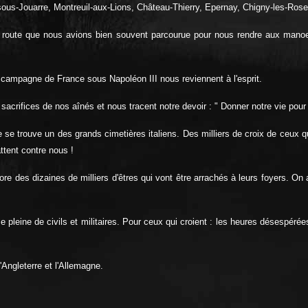
-sous-Jouarre, Montreuil-aux-Lions, Château-Thierry, Epernay, Chigny-les-Ros
 route que nous avions bien souvent parcourue pour nous rendre aux manoeuv
campagne de France sous Napoléon III nous reviennent à l'esprit.
sacrifices de nos aînés et nous tracent notre devoir : " Donner notre vie pour l
 se trouve un des grands cimetières italiens. Des milliers de croix de ceux qu
ttent contre nous !
ncore des dizaines de milliers d'êtres qui vont être arrachés à leurs foyers. O
eine de civils et militaires. Pour ceux qui croient : les heures désespérées 
'Angleterre et l'Allemagne.