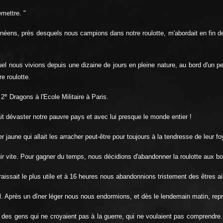
mettre. "
éens, près desquels nous campions dans notre roulotte, m'abordait en fin d
 nous vivions depuis une dizaine de jours en pleine nature, au bord d'un peti
e roulotte.
e
 2
Dragons à l'Ecole Militaire à Paris.
ait dévaster notre pauvre pays et avec lui presque le monde entier !
jaune qui allait les arracher peut-être pour toujours à la tendresse de leur fo
et agir vite. Pour gagner du temps, nous décidions d'abandonner la roulotte au
aissait le plus utile et à 16 heures nous abandonnions tristement des êtres a
 Après un dîner léger nous nous endormions, et dès le lendemain matin, repreni
 des gens qui ne croyaient pas à la guerre, qui ne voulaient pas comprendre. C