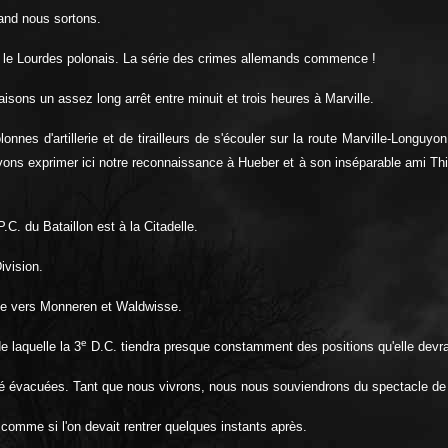
and nous sortons.
ire le Lourdes polonais. La série des crimes allemands commence !
sons un assez long arrêt entre minuit et trois heures à Marville.
nnes d'artillerie et de tirailleurs de s'écouler sur la route Marville-Longu
 exprimer ici notre reconnaissance à Hueber et à son inséparable ami Thirion
C. du Bataillon est à la Citadelle.
ivision.
se vers Monneren et Waldwisse.
e
e laquelle la 3
D.C. tiendra presque constamment des positions qu'elle devr
t été évacuées. Tant que nous vivrons, nous nous souviendrons du spectacle d
 comme si l'on devait rentrer quelques instants après.