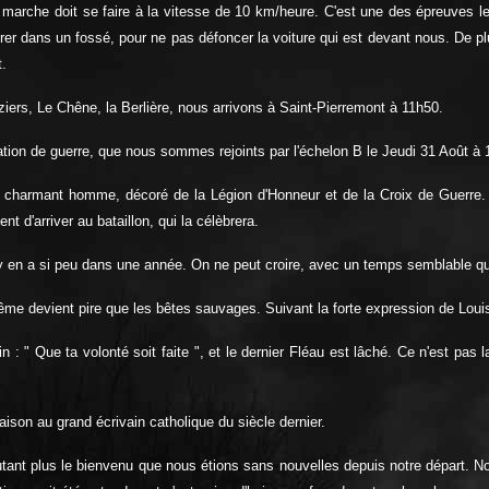
a marche doit se faire à la vitesse de 10 km/heure. C'est une des épreuves l
trer dans un fossé, pour ne pas défoncer la voiture qui est devant nous. De p
t.
ers, Le Chêne, la Berlière, nous arrivons à Saint-Pierremont à 11h50.
ation de guerre, que nous sommes rejoints par l'échelon B le Jeudi 31 Août à 
n charmant homme, décoré de la Légion d'Honneur et de la Croix de Guerre.
t d'arriver au bataillon, qui la célèbrera.
 y en a si peu dans une année. On ne peut croire, avec un temps semblable qu
ême devient pire que les bêtes sauvages. Suivant la forte expression de Louis
n : " Que ta volonté soit faite ", et le dernier Fléau est lâché. Ce n'est pas
son au grand écrivain catholique du siècle dernier.
d'autant plus le bienvenu que nous étions sans nouvelles depuis notre départ.