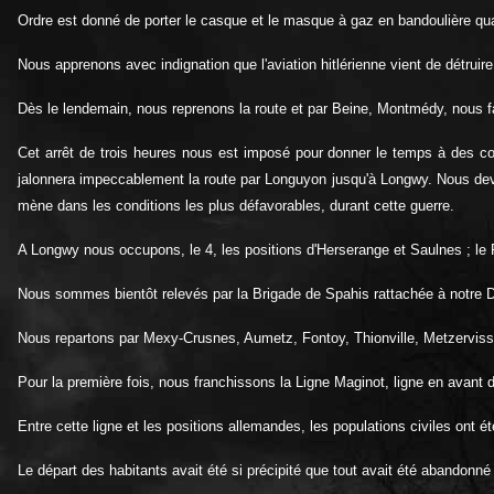
Ordre est donné de porter le casque et le masque à gaz en bandoulière qu
Nous apprenons avec indignation que l'aviation hitlérienne vient de détru
Dès le lendemain, nous reprenons la route et par Beine, Montmédy, nous fai
Cet arrêt de trois heures nous est imposé pour donner le temps à des colo
jalonnera impeccablement la route par Longuyon jusqu'à Longwy. Nous devons
mène dans les conditions les plus défavorables, durant cette guerre.
A Longwy nous occupons, le 4, les positions d'Herserange et Saulnes ; le P.
Nous sommes bientôt relevés par la Brigade de Spahis rattachée à notre D
Nous repartons par Mexy-Crusnes, Aumetz, Fontoy, Thionville, Metzervis
Pour la première fois, nous franchissons la Ligne Maginot, ligne en avant d
Entre cette ligne et les positions allemandes, les populations civiles on
Le départ des habitants avait été si précipité que tout avait été abandonné