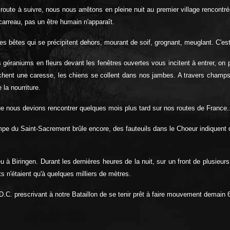
route à suivre, nous nous arrêtons en pleine nuit au premier village rencon
carreau, pas un être humain n'apparaît.
es bêtes qui se précipitent dehors, mourant de soif, grognant, meuglant. C'es
 géraniums en fleurs devant les fenêtres ouvertes vous incitent à entrer, on 
hent une caresse, les chiens se collent dans nos jambes. A travers champs
la nourriture.
ue nous devions rencontrer quelques mois plus tard sur nos routes de France..
e du Saint-Sacrement brûle encore, des fauteuils dans le Choeur indiquent qu
 à Biringen. Durant les dernières heures de la nuit, sur un front de plusieurs
 n'étaient qu'à quelques milliers de mètres.
.C. prescrivant à notre Bataillon de se tenir prêt à faire mouvement demain 