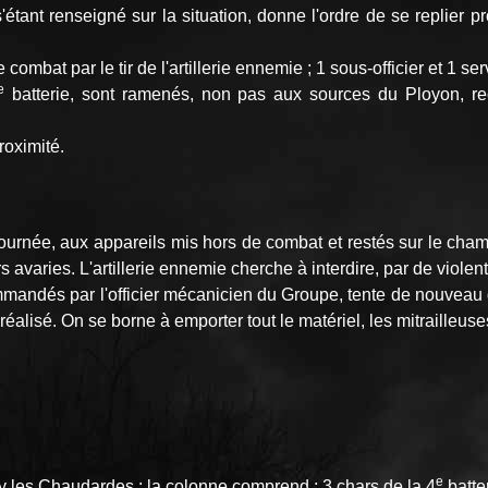
ant renseigné sur la situation, donne l'ordre de se replier pr
bat par le tir de l'artillerie ennemie ; 1 sous-officier et 1 ser
e
batterie, sont ramenés, non pas aux sources du Ployon, r
roximité.
rnée, aux appareils mis hors de combat et restés sur le champ 
s avaries. L'artillerie ennemie cherche à interdire, par de violen
mandés par l'officier mécanicien du Groupe, tente de nouveau de
réalisé. On se borne à emporter tout le matériel, les mitrailleuse
e
 les Chaudardes ; la colonne comprend : 3 chars de la 4
batter