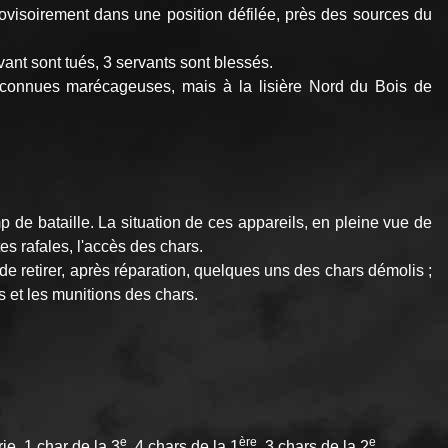
ovisoirement dans une position défilée, près des sources du
vant sont tués, 3 servants sont blessés.
econnues marécageuses, mais à la lisière Nord du Bois de
de bataille. La situation de ces appareils, en pleine vue de
tes rafales, l'accès des chars.
 retirer, après réparation, quelques uns des chars démolis ;
s et les munitions des chars.
e
ère
e
ie, 1 char de la 3
, 4 chars de la 1
, 3 chars de la 2
.