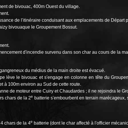
ment de bivouac, 400m Ouest du village.
ment.
ssance de l'itinéraire conduisant aux emplacements de Départ 
 Maizy bivouaque le Groupement Bossut.
ment.
ommencement d'incendie survenu dans son char au cours de la ma
s gangreneux du médius de la main droite est évacué.
oupe lève le bivouac et s'engage en colonne en tête du Groupem
 et à 100m environ au Sud de cette route.
nne de moteur entre Cuiry et Chaudardes ; il ne rejoindra le G
e
ers chars de la 2
batterie s'embourbent en terrain marécageux, s
e
t 4 chars de la 4
batterie (dont le char affecté à l'officier méca