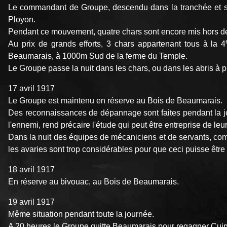
Le commandant de Groupe, descendu dans la tranchée et s'ét
Ployon.
Pendant ce mouvement, quatre chars sont encore mis hors de com
Au prix de grands efforts, 3 chars appartenant tous à la 4
Beaumarais, à 1000m Sud de la ferme du Temple.
Le Groupe passe la nuit dans les chars, ou dans les abris à p
17 avril 1917
Le Groupe est maintenu en réserve au Bois de Beaumarais.
Des reconnaissances de dépannage sont faites pendant la jou
l'ennemi, rend précaire l'étude qui peut être entreprise de leur
Dans la nuit des équipes de mécaniciens et de servants, com
les avaries sont trop considérables pour que ceci puisse être 
18 avril 1917
En réserve au bivouac, au Bois de Beaumarais.
19 avril 1917
Même situation pendant toute la journée.
A 20 heures le Groupe quitte Beaumarais pour regagner Cuiry