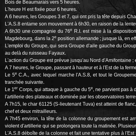
Bois de Beaumarais vers 5 heures.
L'heure H est fixée pour 6 heures.
A 6 heures, les Groupes 3 et 7, qui ont pris la tête depuis Cha
L'A.S.8 entame son mouvement à 6h30, en raison de la lent
e
A 6h30 une compagnie du 76
R.I. est mise à la disposi
e
Magdebourg, dans la 2
position allemande ; jusque là, en ef
L'emploi du Groupe, qui sera Groupe d'aile gauche du Group
au delà du ruisseau Fayaux.
L'action du Groupe est prévue jusqu'au Nord d'Amifontaine ; et 
A 7 heures, le Groupe, passant à hauteur et à l'Est de la fe
e
Le 5
C.A., avec lequel marche l'A.S.8, et tout le Groupeme
tranchée suivante.
er
e
Le 1
Corps, qui attaque à gauche du 5
, ne parvient pas à 
l'artillerie des plateaux et dominée par les observatoires terr
A 7h15, le char 61125 (S-lieutenant Tuva) est atteint de flan
chef et deux mitrailleurs.
A 7h45 environ, la tête de la colonne du groupement est arrê
violent d'artillerie qui se prolongera toute la matinée. Plusieu
L'A.S.8 déboîte de la colonne et fait une tentative plus à l'E