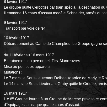
8 février 1917
Le groupe quitte Cercottes par train spécial, à destination d
Il emmène 16 chars d'assaut modèle Schneider, armés au tota
9 février 1917
Transport par voie de fer.
10 février 1917
Débarquement au Camp de Champlieu. Le Groupe gagne se
du 11 février au 16 mars 1917
Entraînement du personnel. Tirs. Manœuvres.
Mise au point des appareils.
Mutations :
Le 7 mars, le Sous-lieutenant Delbeaux arrice de Marly le Ro
Le 14 mars, le Sous-Lieutenant Graby quitte le Groupe, remis 
16 mars 1917
e
L e 8
Groupe fournit à un Groupe de Marche provisoire consti
d'équipages, ainsi que quatre chars d'assaut.