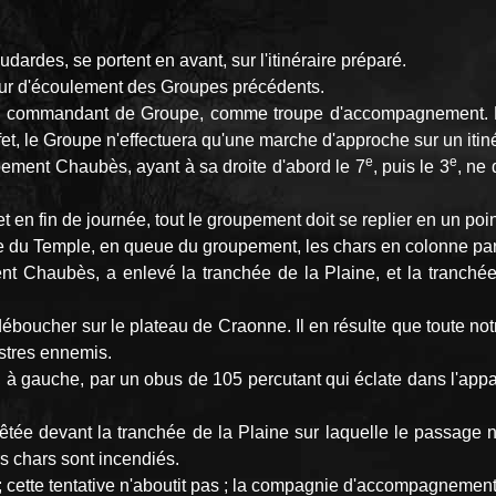
udardes, se portent en avant, sur l'itinéraire préparé.
eur d'écoulement des Groupes précédents.
tion commandant de Groupe, comme troupe d'accompagnement. 
fet, le Groupe n'effectuera qu'une marche d'approche sur un itin
e
e
ement Chaubès, ayant à sa droite d'abord le 7
, puis le 3
, ne
en fin de journée, tout le groupement doit se replier en un point 
rme du Temple, en queue du groupement, les chars en colonne par
nt Chaubès, a enlevé la tranchée de la Plaine, et la tranché
déboucher sur le plateau de Craonne. Il en résulte que toute notr
estres ennemis.
c, à gauche, par un obus de 105 percutant qui éclate dans l'appar
tée devant la tranchée de la Plaine sur laquelle le passage n'a
rs chars sont incendiés.
st ; cette tentative n'aboutit pas ; la compagnie d'accompagnement