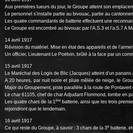
Aux premières lueurs du jour, le Groupe atteint son emplace
Le personnel s'installe partie au bivouac, partie au cantonne
Les quatre commandants de batterie effectuent une reconnai
Le Groupe est encombré au bivouac par l'A.S.3 et l'a.S.7 A
14 avril 1917
Révision du matériel. Mise en état des appareils et de l'arme
Un officier, Lieutenant Le Poëtvin, brûlé à la face par un c
15 avril 1917
Le Maréchal des Logis de Blic (Jacques) atteint d'un panari
A 20 heures, par nuit noire et pluie mêlée de neige, le Gr
Major du Groupement, piste parallèle à la route de Pontavert
Le char 61105, chef de char Adjudant Florimond, tombe en pa
ère
Les quatre chars de la 1
batterie, ainsi que les trois premi
rejoindront que le lendemain.
16 avril 1917
e
Ce qui reste du Groupe, à savoir : 3 chars de la 3
batterie, e