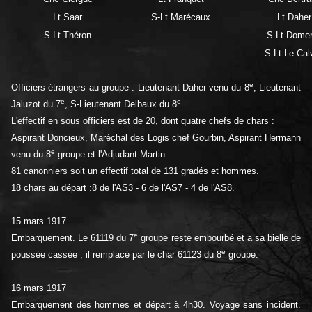
Lt Saar
S-Lt Marécaux
Lt Daher
S-Lt Théron
S-Lt Dome
S-Lt Le Cal
e
Officiers étrangers au groupe : Lieutenant Daher venu du 8
, Lieutenant
e
e
Jaluzot du 7
, S-Lieutenant Delbaux du 8
.
L'effectif en sous officiers est de 20, dont quatre chefs de chars :
Aspirant Doncieux, Maréchal des Logis chef Gourbin, Aspirant Hermann
e
venu du 8
groupe et l'Adjudant Martin.
81 canonniers soit un effectif total de 131 gradés et hommes.
18 chars au départ :8 de l'AS3 - 6 de l'AS7 - 4 de l'AS8.
15 mars 1917
e
Embarquement. Le 61119 du 7
groupe reste embourbé et a sa bielle de
e
poussée cassée ; il remplacé par le char 61123 du 8
groupe.
16 mars 1917
Embarquement des hommes et départ à 4h30. Voyage sans incident.