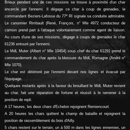
Brieux pendant une de ces missions se trouve à proximité d'un char
encerclé par l'ennemi. Il dégage ce char à coup de grenades, le
e
commandant Beziers-Lafosse du 77
RI signale sa conduite admirable.
Le canonnier Rimbault (René, François, n° Mle 4972 conducteur de
camion prend part à l'attaque volontairement comme agent de liaison.
Au cours d'une de ses missions, dégage à coups de grenades le char
61236 entouré par l'ennemi.
Le MdL Muter (Albert n° Mle 10454) sous chef du char 61291 prend le
commandement du char après la blessure du MdL Romagne (André n°
Mle 1070).
Le char est détérioré par l'ennemi devant nos lignes et évacué par
l'équipage.
Quelques instants après à la faveur du brouillard le MdL Muter revient
au char, fait une réparation de fortune et réussit à le ramener à la
position de repli.
A 17 heures, les deux chars d'Echelon rejoignent Remiencourt.
A 20 heures les chars quittent le champ de bataille et rejoignent la
position de rassemblement du bois d'Ailly.
5 chars restent sur le terrain, un à 500 m dans les lignes ennemies, un