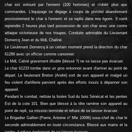
char est entouré par l'ennemi (100 hommes) et n'obéit plus aux
commandes. L'équipage se dégage à coups de pistolet abandonnant
provisoirement le char à l'ennemi et se replie dans nos lignes. Il vient
reprendre 2 heures plus tard possession de son char avec une contre
attaque victorieuse de nos troupes. Conduite admirable du Lieutenant
Domercq Jean et du MdL Chaliné.
Le Lieutenant Domercq à un certain moment prend la direction du char
61286 avec un officier comme canonnier.
Le MdL Caliné gravement
illisible
(blessé ?) ne se laisse pas évacuer.
Le char 61233 tombe dans un gros entonnoir avant d'arriver au point de
départ. Le lieutenant Breton (André) sort de son appareil et malgré un
feu violent d'artillerie parvient après des efforts inouïs à dépanner son
appareil.
Pendant le combat, nettoie la lisière Sud du bois Sénécat et les pentes
Est de la cote 101. Bien que blessé à la tête ramène son appareil au
point de repli, sa mission terminée et refuse de se laisser évacuer.
Le Brigadier Gallien (Pierre, Antoine n° Mle 10096) sous-chef de char le
seconde admirablement en toute circonstance. Blessé aux mains et la
jambe, il refuse également de se laisser évacuer.