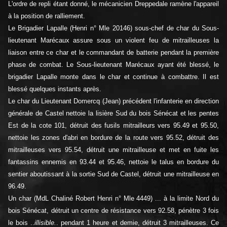
L'ordre de repli étant donné, le mécanicien Dreppedale ramène l'appareil
à la position de ralliement.
Le Brigadier Lapalle (Henri n° Mle 20146) sous-chef de char du Sous-
lieutenant Marécaux assure sous un violent feu de mitrailleuses la
liaison entre ce char et le commandant de batterie pendant la première
phase de combat. Le Sous-lieutenant Marécaux ayant été blessé, le
brigadier Lapalle monte dans le char et continue à combattre. Il est
blessé quelques instants après.
Le char du Lieutenant Domercq (Jean) précédent l'infanterie en direction
générale de Castel nettoie la lisière Sud du bois Sénécat et les pentes
Est de la cote 101, détruit des fusils mitrailleurs vers 95.49 et 95.50,
nettoie les zones d'abri en bordure de la route vers 95.52, détruit des
mitrailleuses vers 95.54, détruit une mitrailleuse et met en fuite les
fantassins ennemis en 93.44 et 95.46, nettoie le talus en bordure du
sentier aboutissant à la sortie Sud de Castel, détruit une mitrailleuse en
96.49.
Un char (MdL Chaliné Robert Henri n° Mle 4449) ... à la limite Nord du
bois Sénécat, détruit un centre de résistance vers 92.58, pénètre 3 fois
le bois ..
illisible.
. pendant 1 heure et demie, détruit 3 mitrailleuses. Ce