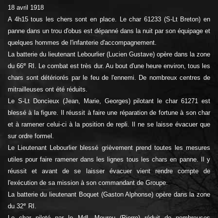
18 avril 1918
A 4h15 tous les chers sont en place. Le char 61233 (S-Lt Breton) en
panne dans un trou d'obus est dépanné dans la nuit par son équipage et
quelques hommes de l'infanterie d'accompagnement.
La batterie du lieutenant Lebourlier (Lucien Gustave) opère dans la zone
e
du 66
RI. Le combat est très dur. Au bout d'une heure environ, tous les
chars sont détériorés par le feu de l'ennemi. De nombreux centres de
mitrailleuses ont été réduits.
Le S-Lt Doncieux (Jean, Marie, Georges) pilotant le char 61271 est
blessé à la figure. Il réussit à faire une réparation de fortune à son char
et à ramener celui-ci à la position de repli. Il ne se laisse évacuer que
sur ordre formel.
Le Lieutenant Lebourlier blessé grièvement prend toutes les mesures
utiles pour faire ramener dans les lignes tous les chars en panne. Il y
réussit et avant de se laisser évacuer vient rendre compte de
l'exécution de sa mission à son commandant de Groupe.
La batterie du lieutenant Boquet (Gaston Alphonse) opère dans la zone
e
du 32
RI.
Le char piloté par le MdL Moureu (Pierre) réduit de nombreuses