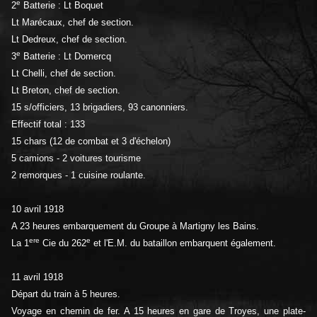
e
2
Batterie : Lt Boquet
Lt Marécaux, chef de section.
Lt Dedreux, chef de section.
e
3
Batterie : Lt Domercq
Lt Chelli, chef de section.
Lt Breton, chef de section.
15 s/officiers, 13 brigadiers, 93 canonniers.
Effectif total : 133
15 chars (12 de combat et 3 d'échelon)
5 camions - 2 voitures tourisme
2 remorques - 1 cuisine roulante.
10 avril 1918
A 23 heures embarquement du Groupe à Martigny les Bains.
ere
e
La 1
Cie du 262
et l'E.M. du bataillon embarquent également.
11 avril 1918
Départ du train à 5 heures.
Voyage en chemin de fer. A 15 heures en gare de Troyes, une plate-