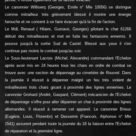
Le canonnier Williserq (Georges, Emile n° Mle 10056) se distingue
comme mitrailleur. très grièvement blessé il montre une énergie
farouche et ne consent à se faire évacuer qu'à la fin de l'action.
Le MdL Renaud ( Hilaire, Gustave, Georges) pilotant le char 61266
détruit des mitrailleuses et met en fuite les fantassins ennemis. Il
pousse jusqu'à la sortie Sud de Castel. Blessé aux yeux il n'en
continue pas moins le combat jusqu'au soir.
Le Sous-lieutenant Lacroix (Michel, Alexandre) commandant l'Echelon
après avoir mis en 24 heures tous les chars en ordre de combat se
trouve avec une section de dépannage au cimetière de Rouvrel. Dans
la journée il réussit à dépanner malgré un feu très violent de
mitrailleuses trois chars gisant à proximité des lignes ennemies. Le
canonnier Grohard (André, Gaspard, Clément) mécanicien de l'Echelon
de dépannage s'offre pour aller dépanner un char à proximité des lignes
allemandes. Il réussit à ramener cet appareil. Le canonnier Brieux
(Eugène, Louis, Florentin) et Desserrre (Francois, Alphonse n° Mle
1541) assurent pendant toute la journée du 18 la liaison entre l'Echelon
de réparation et la première ligne.