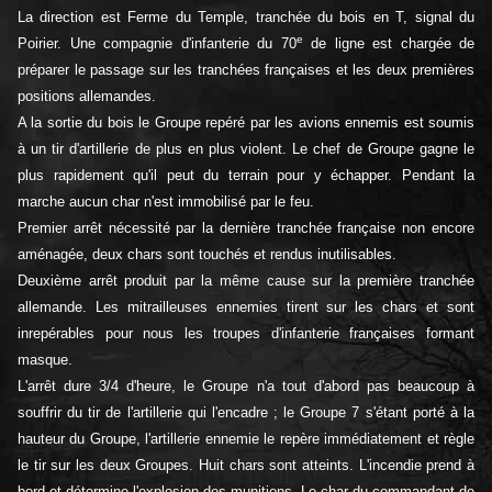
La direction est Ferme du Temple, tranchée du bois en T, signal du
e
Poirier. Une compagnie d'infanterie du 70
de ligne est chargée de
préparer le passage sur les tranchées françaises et les deux premières
positions allemandes.
A la sortie du bois le Groupe repéré par les avions ennemis est soumis
à un tir d'artillerie de plus en plus violent. Le chef de Groupe gagne le
plus rapidement qu'il peut du terrain pour y échapper. Pendant la
marche aucun char n'est immobilisé par le feu.
Premier arrêt nécessité par la dernière tranchée française non encore
aménagée, deux chars sont touchés et rendus inutilisables.
Deuxième arrêt produit par la même cause sur la première tranchée
allemande. Les mitrailleuses ennemies tirent sur les chars et sont
inrepérables pour nous les troupes d'infanterie françaises formant
masque.
L'arrêt dure 3/4 d'heure, le Groupe n'a tout d'abord pas beaucoup à
souffrir du tir de l'artillerie qui l'encadre ; le Groupe 7 s'étant porté à la
hauteur du Groupe, l'artillerie ennemie le repère immédiatement et règle
le tir sur les deux Groupes. Huit chars sont atteints. L'incendie prend à
bord et détermine l'explosion des munitions. Le char du commandant de