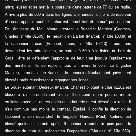
mitrailleuses et se met à la poursuite d'une batterie de 77 qui se replie.
Arrivé à plus de 500m dans les lignes allemandes, un joint de réservoir
d'eau de appareil saute. Le char est immobilisé et entouré par l'ennemi.
De l'équipage du MdL Moureu restent le Brigadier Mathieu (Georges,
Charles n° Mle 01505), le mécanicien Barbet (Marcel, n° Mle 10039) et
le canonnier Lubas (Fernand, Louis n° Mle 10210). Tous trois
descendent les mitrailleuses, se portent à 50m à la lisière du bois du
Gros Hêtre et défendent l'approche de leur char jusqu'à l'épuisement
des munitions. Ils se replient tous à travers le bois. Le brigadier
Mathieu, le mécanicien Barbet et le canonnier Suchas sont grièvement
blessés mais réussissent à regagner nos lignes.
Le Sous-lieutenant Dedreux (Marcel, Charles) pilotant le char 61282 est
blessé à l'œil en conduisant le char. Il descend à terre pour se mettre
en liaison avec les autres chars de la batterie et est blessé aux reins. Il
n'en continue pas moins le combat. Epuisé, il confie la direction de
l'appareil à son sous-chef, le brigadier Naireau (Paul). Celui-ci est
blessé quelques instants après. Il continue à combattre puis passe la
direction du char au mécanicien Dreppedale ((Maurice n° Mle 659).