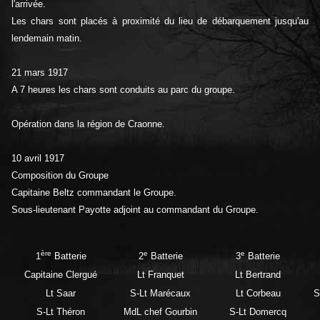
l'arrivée.
Les chars sont placés à proximité du lieu de débarquement jusqu'au
lendemain matin.
21 mars 1917
A 7 heures les chars sont conduits au parc du groupe.
Opération dans la région de Craonne.
10 avril 1917
Composition du Groupe
Capitaine Beltz commandant le Groupe.
Sous-lieutenant Payotte adjoint au commandant du Groupe.
ère
e
e
1
Batterie
2
Batterie
3
Batterie
Capitaine Clergué
Lt Franquet
Lt Bertrand
Lt Saar
S-Lt Marécaux
Lt Corbeau
S
S-Lt Théron
MdL chef Gourbin
S-Lt Domercq