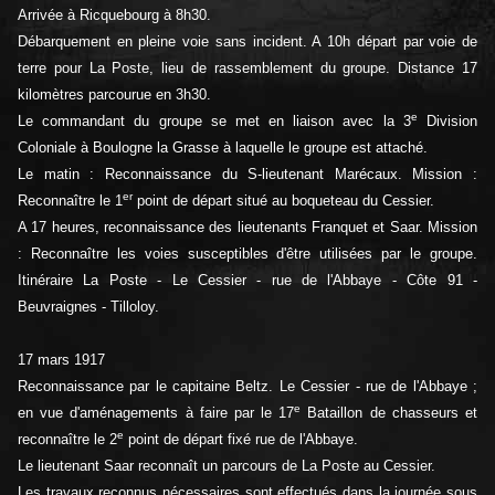
Arrivée à Ricquebourg à 8h30.
Débarquement en pleine voie sans incident. A 10h départ par voie de
terre pour La Poste, lieu de rassemblement du groupe. Distance 17
kilomètres parcourue en 3h30.
e
Le commandant du groupe se met en liaison avec la 3
Division
Coloniale à Boulogne la Grasse à laquelle le groupe est attaché.
Le matin : Reconnaissance du S-lieutenant Marécaux. Mission :
er
Reconnaître le 1
point de départ situé au boqueteau du Cessier.
A 17 heures, reconnaissance des lieutenants Franquet et Saar. Mission
: Reconnaître les voies susceptibles d'être utilisées par le groupe.
Itinéraire La Poste - Le Cessier - rue de l'Abbaye - Côte 91 -
Beuvraignes - Tilloloy.
17 mars 1917
Reconnaissance par le capitaine Beltz. Le Cessier - rue de l'Abbaye ;
e
en vue d'aménagements à faire par le 17
Bataillon de chasseurs et
e
reconnaître le 2
point de départ fixé rue de l'Abbaye.
Le lieutenant Saar reconnaît un parcours de La Poste au Cessier.
Les travaux reconnus nécessaires sont effectués dans la journée sous