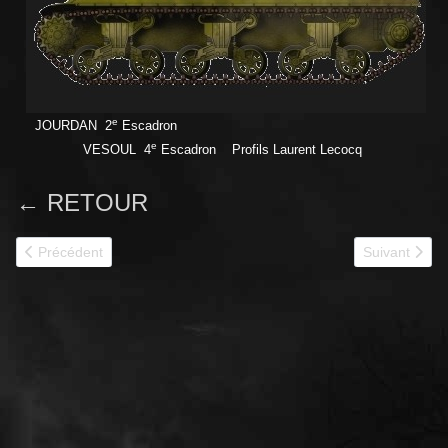
e
JOURDAN 2
Escadron
e
VESOUL 4
Escadron Profils Laurent Lecocq
← RETOUR
Article précédent : 12e RC
Article suivan
Précédent
Suivant