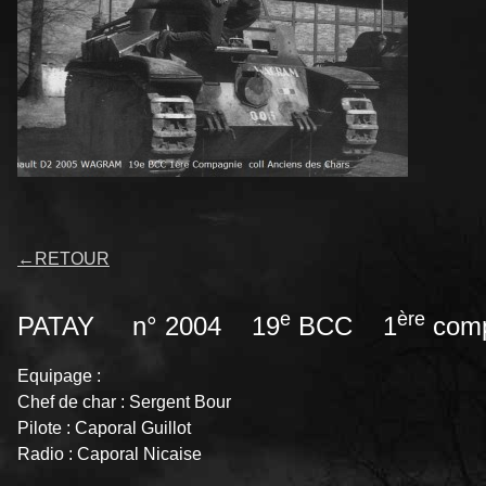
←
RETOUR
e
ère
PATAY n° 2004 19
BCC 1
comp
Equipage :
Chef de char : Sergent Bour
Pilote : Caporal Guillot
Radio : Caporal Nicaise