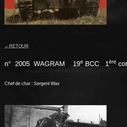
←
RETOUR
e
ère
n° 2005 WAGRAM 19
BCC 1
co
Chef de char : Sergent Wax