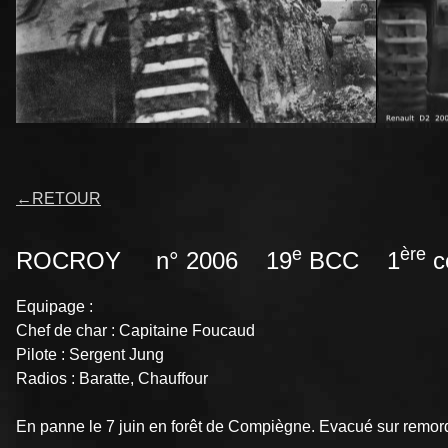
←
RETOUR
e
ère
ROCROY n° 2006 19
BCC 1
c
Equipage :
Chef de char : Capitaine Foucaud
Pilote : Sergent Jung
Radios : Baratte, Chauffour
En panne le 7 juin en forêt de Compiègne. Evacué sur remorqu